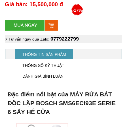
Giá bán: 15,500,000 đ
-17%
0779222799
⚡ Tư vấn ngay qua Zalo:
THÔNG TIN SẢN PHẨM
THÔNG SỐ KỸ THUẬT
ĐÁNH GIÁ BÌNH LUẬN
Đặc điểm nổi bật của MÁY RỬA BÁT
ĐỘC LẬP BOSCH SMS6ECI93E SERIE
6 SẤY HÉ CỬA