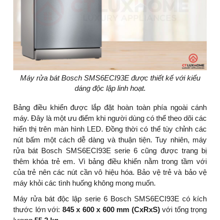
Máy rửa bát Bosch SMS6ECI93E được thiết kế với kiểu
dáng độc lập linh hoạt.
Bảng điều khiển được lắp đặt hoàn toàn phía ngoài cánh
máy. Đây là một ưu điểm khi người dùng có thể theo dõi các
hiển thị trên màn hình LED. Đồng thời có thể tùy chỉnh các
nút bấm một cách dễ dàng và thuận tiện. Tuy nhiên, máy
rửa bát Bosch SMS6ECI93E serie 6 cũng được trang bị
thêm khóa trẻ em. Vì bảng điều khiển nằm trong tầm với
của trẻ nên các nút cần vô hiệu hóa. Bảo vệ trẻ và bảo vệ
máy khỏi các tình huống không mong muốn.
Máy rửa bát độc lập serie 6 Bosch SMS6ECI93E có kích
thước lớn với:
845 x 600 x 600 mm (CxRxS)
với tổng trọng