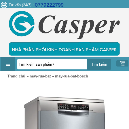
0779222799
Tư vấn (24/7) :
DANH
Trang chủ
»
may-rua-bat
»
may-rua-bat-bosch
MỤC
SẢN
PHẨM