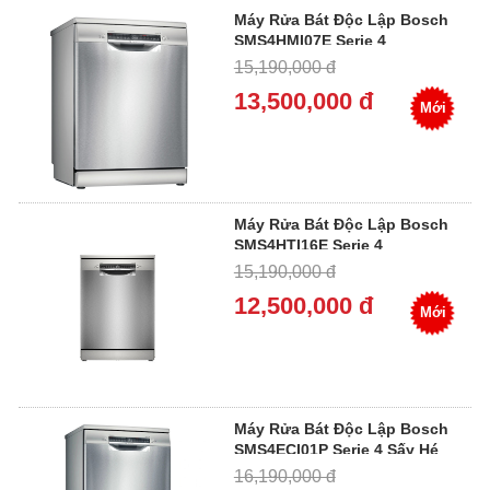
Máy Rửa Bát Độc Lập Bosch
SMS4HMI07E Serie 4
15,190,000 đ
13,500,000 đ
Mới
Máy Rửa Bát Độc Lập Bosch
SMS4HTI16E Serie 4
15,190,000 đ
12,500,000 đ
Mới
Máy Rửa Bát Độc Lập Bosch
SMS4ECI01P Serie 4 Sấy Hé
Cửa
16,190,000 đ