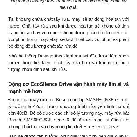
Hệ thống Dosage Assistant hòa tan và định lượng chất tẩy
hiệu quả.
Tại khoang chứa chất tẩy rửa, máy sẽ tự động hòa tan với
nước. Chất tẩy rửa sau khi được hòa tan sẽ không có tình
trạng bị cặn hay vón cục. Chúng được phân bổ đều đến các
vòi phun trong máy. Máy sẽ kích hoạt các vòi phun và phân
bổ đồng đều lượng chất tẩy rửa đó.
Nhờ hệ thống Dosage Assistant mà bát đĩa được làm sạch
tối ưu hơn, tiết kiệm chất tẩy rửa hơn và không có hiện
tượng nhờn dính sau khi rửa.
Động cơ EcoSilence Drive vận hành máy êm ái và
mạnh mẽ hơn
Độ ồn của máy rửa bát Bosch độc lập SMS6ECI93E ở mức
lý tưởng là 42dB. Trong chương trình rửa yên tĩnh nó chỉ
còn 40dB. Để có được các chỉ số lý tưởng này, máy rửa bát
Bosch SMS6ECI93E serie 6 đã được trang bị động cơ
không chổi than và dây roăng liên kết EcoSilence Drive.
Bạn sẽ được tận hưởng phút giây yên tĩnh bên gia đình vì