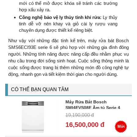
mới có thể mở được khóa sẽ tránh các trường
hợp xấu xảy ra.
Công nghệ bảo vệ ly thủy tinh khi rửa:
Ly thủy
tinh dễ vỡ nên khay và giỏ cài ly rượu vang
chuyên dụng được thiết kế riêng biệt.
Như vậy với những đặc tính kể trên, máy rửa bát Bosch
SMS6ECI93E serie 6 sẽ phù hợp với những gia đình đông
người. Những tính năng được nâng cấp đều nhằm phục vụ
nhu cầu trong đời sống sinh hoạt. Cuộc sống thông minh là
cuộc sống được trang bị thêm những món đồ công nghệ tự
động, nhanh gọn và tiết kiệm thời gian cho người dùng.
CÓ THỂ BẠN QUAN TÂM
Máy Rửa Bát Bosch
SMI4EVS08E Âm tủ Serie 4
Sấy Hé Cửa Tự Động
19,190,000 đ
16,500,000 đ
Mới