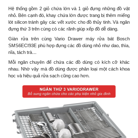
Hệ thống gồm 2 giỏ chứa lớn và 1 giỏ đựng những đồ vật
nhỏ. Bên cạnh đó, khay chứa lớn được trang bị thêm miếng
lót silicon tránh gây các vết xước cho đồ thủy tinh. Và ngăn
đựng thứ 3 trên cùng có các rãnh giúp xếp đồ dễ dàng.
Giàn rửa trên cùng Vario Drawer máy rửa bát Bosch
SMS6ECI93E phù hợp đựng các đồ dùng nhỏ như dao, thìa,
nĩa, tách trà…
Mỗi ngăn chuyên để chứa các đồ dùng có kích cỡ khác
nhau. Nhờ vậy mà đồ dùng được phân loại một cách khoa
học và hiệu quả rửa sạch cũng cao hơn.