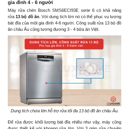
gia đình 4 - 6 người
Máy rửa chén Bosch SMS6ECI93E serie 6 có khả năng
rửa
13 bộ đồ ăn
. Với dung tích lớn nó có thể phục vụ lượng
bát đĩa của một gia đình 4-6 người. Công suất rửa 13 bộ đồ
ăn châu Âu cũng tương đương 3 - 4 bữa ăn Việt.
Dung tích chứa lớn hỗ trợ rửa tối đa 13 bộ đồ ăn châu Âu.
Để rửa được khối lượng bát đĩa nhiều như vậy, máy cũng
được thiết kế với khoang rửa lớn. Với 3 giàn rửa chuyên