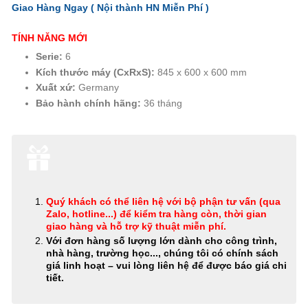
Giao Hàng Ngay ( Nội thành HN
Miễn Phí
)
TÍNH NĂNG MỚI
Serie:
6
Kích thước máy (CxRxS):
845 x 600 x 600 mm
Xuất xứ:
Germany
Bảo hành chính hãng:
36 tháng
Quý khách có thể
liên hệ với bộ phận tư vấn (qua
Zalo, hotline...) để kiểm tra hàng còn, thời gian
giao hàng và hỗ trợ kỹ thuật miễn phí
.
Với đơn hàng số lượng lớn dành cho công trình,
nhà hàng, trường học..., chúng tôi có chính sách
giá linh hoạt – vui lòng liên hệ để được báo giá chi
tiết.