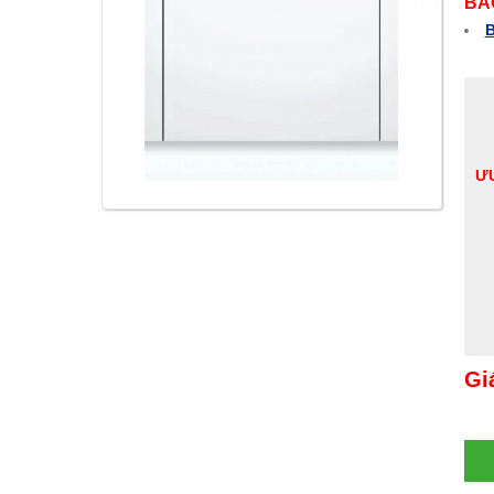
BÁ
B
ƯU
Gi