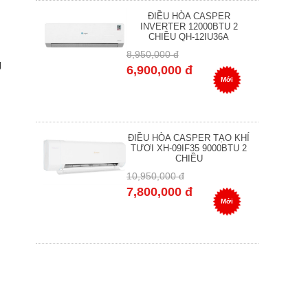
ĐIỀU HÒA CASPER
INVERTER 12000BTU 2
CHIỀU QH-12IU36A
8,950,000 đ
g
6,900,000 đ
Mới
ĐIỀU HÒA CASPER TẠO KHÍ
TƯƠI XH-09IF35 9000BTU 2
CHIỀU
10,950,000 đ
7,800,000 đ
Mới