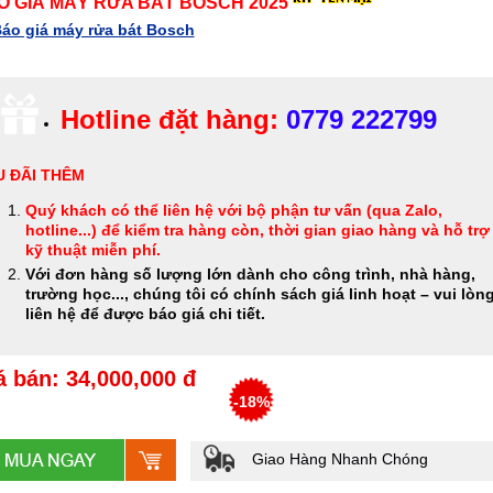
O GIÁ MÁY RỬA BÁT BOSCH 2025
áo giá máy rửa bát Bosch
Hotline đặt hàng:
0779 222799
 ĐÃI THÊM
Quý khách có thể
liên hệ với bộ phận tư vấn (qua Zalo,
hotline...) để kiểm tra hàng còn, thời gian giao hàng và hỗ trợ
kỹ thuật miễn phí
.
Với đơn hàng số lượng lớn dành cho công trình, nhà hàng,
trường học..., chúng tôi có chính sách giá linh hoạt – vui lòn
liên hệ để được báo giá chi tiết.
á bán: 34,000,000 đ
-18%
Giao Hàng Nhanh Chóng