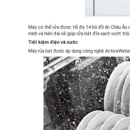
Máy có thể rửa được tối đa 14 bộ đồ ăn Châu Âu cù
minh và hiện đại sẽ giúp rửa bát đĩa sạch vượt trội
Tiết kiệm điện và nước
Máy rủa bát được áp dụng công nghệ ActiveWater g