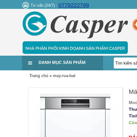
0779222799
Tư vấn (24/7) :
DANH MỤC SẢN PHẨM
Trang chủ
»
may-rua-bat
Má
Mod
Thư
Tìn
Còn