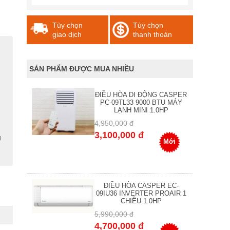
Tùy chọn
Tùy chọn
giao dịch
thanh thoán
SẢN PHẨM ĐƯỢC MUA NHIỀU
ĐIỀU HÒA DI ĐỘNG CASPER
PC-09TL33 9000 BTU MÁY
LẠNH MINI 1.0HP
4,950,000 đ
3,100,000 đ
g
Mới
ĐIỀU HÒA CASPER EC-
09IU36 INVERTER PROAIR 1
CHIỀU 1.0HP
5,990,000 đ
4,700,000 đ