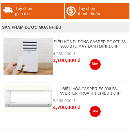
Tùy chọn
Tùy chọn
giao dịch
thanh thoán
SẢN PHẨM ĐƯỢC MUA NHIỀU
ĐIỀU HÒA DI ĐỘNG CASPER PC-09TL33
9000 BTU MÁY LẠNH MINI 1.0HP
4,950,000 đ
3,100,000 đ
Mới
ĐIỀU HÒA CASPER EC-09IU36
INVERTER PROAIR 1 CHIỀU 1.0HP
5,990,000 đ
4,700,000 đ
Mới