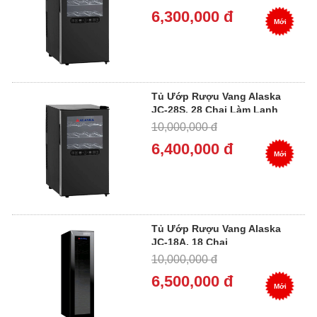
6,300,000 đ
Mới
Tủ Ướp Rượu Vang Alaska
JC-28S, 28 Chai Làm Lạnh
Điện Tử
10,000,000 đ
6,400,000 đ
Mới
Tủ Ướp Rượu Vang Alaska
JC-18A, 18 Chai
10,000,000 đ
6,500,000 đ
Mới