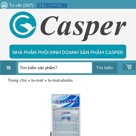
0779222799
Tư vấn (24/7) :
DANH
Trang chủ
»
tu-mat
»
tu-mat-alaska
MỤC
SẢN
PHẨM