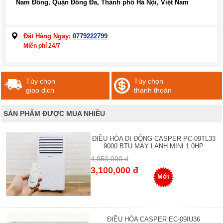
Nam Đồng, Quận Đống Đa, Thành phố Hà Nội, Việt Nam
Đặt Hàng Ngay:
0779222799
Miễn phí 24/7
Tùy chọn
Tùy chọn
giao dịch
thanh thoán
SẢN PHẨM ĐƯỢC MUA NHIỀU
ĐIỀU HÒA DI ĐỘNG CASPER PC-09TL33
9000 BTU MÁY LẠNH MINI 1.0HP
4,950,000 đ
3,100,000 đ
Mới
ĐIỀU HÒA CASPER EC-09IU36