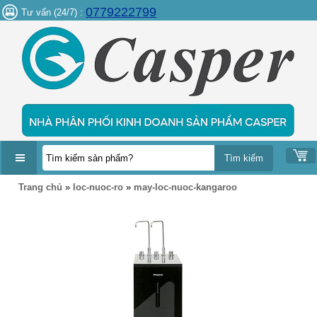
0779222799
Tư vấn (24/7) :
DANH
Trang chủ
»
loc-nuoc-ro
»
may-loc-nuoc-kangaroo
MỤC
SẢN
PHẨM