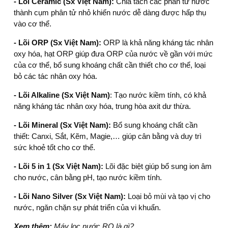
- Lõi Ceramic (Sx Việt Nam):
Chia tách các phân tử nước
thành cụm phân tử nhỏ khiến nước dễ dàng được hấp thụ
vào cơ thể.
- Lõi ORP (Sx Việt Nam):
ORP là khả năng kháng tác nhân
oxy hóa, hạt ORP giúp đưa ORP của nước về gần với mức
của cơ thể, bổ sung khoáng chất cần thiết cho cơ thể, loại
bỏ các tác nhân oxy hóa.
- Lõi Alkaline (Sx Việt Nam)
: Tạo nước kiềm tính, có khả
năng kháng tác nhân oxy hóa, trung hòa axit dư thừa.
- Lõi Mineral (Sx Việt Nam):
Bổ sung khoáng chất cần
thiết: Canxi, Sắt, Kẽm, Magie,… giúp cân bằng và duy trì
sức khoẻ tốt cho cơ thể.
- Lõi 5 in 1 (Sx Việt Nam):
Lõi đặc biệt giúp bổ sung ion âm
cho nước, cân bằng pH, tạo nước kiềm tính.
- Lõi Nano Silver (Sx Việt Nam):
Loại bỏ mùi và tạo vị cho
nước, ngăn chặn sự phát triển của vi khuẩn.
Xem thêm:
Máy lọc nước RO là gì?