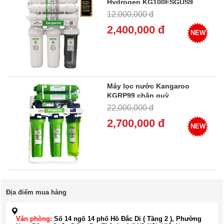
Hydrogen KG100ESGUS9
12,000,000 đ
2,400,000 đ
NEW
Máy lọc nước Kangaroo
KGRP99 chân quỳ
22,000,000 đ
2,700,000 đ
NEW
Địa điểm mua hàng
Văn phòng:
Số 14 ngõ 14 phố Hồ Đắc Di ( Tầng 2 ), Phường