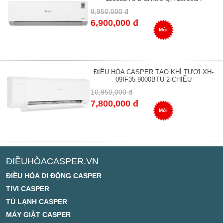
8,950,000 đ
6,900,000 đ
Mới
ĐIỀU HÒA CASPER TẠO KHÍ TƯƠI XH-
09IF35 9000BTU 2 CHIỀU
10,950,000 đ
7,800,000 đ
Mới
ĐIỀUHÒACASPER.VN
ĐIỀU HÒA DI ĐỘNG CASPER
TIVI CASPER
TỦ LẠNH CASPER
MÁY GIẶT CASPER