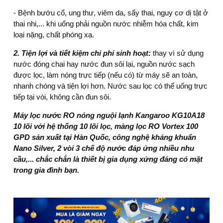
- Bệnh bướu cổ, ung thư, viêm da, sẩy thai, nguy cơ dị tật ở
thai nhi,... khi uống phải nguồn nước nhiễm hóa chất, kim
loại nặng, chất phóng xạ.
2. Tiện lợi và tiết kiệm chi phí sinh hoạt:
thay vì sử dụng
nước đóng chai hay nước đun sôi lại, nguồn nước sạch
được lọc, làm nóng trực tiếp (nếu có) từ máy sẽ an toàn,
nhanh chóng và tiện lợi hơn. Nước sau lọc có thể uống trực
tiếp tại vòi, không cần đun sôi.
Máy lọc nước RO nóng nguội lạnh Kangaroo KG10A18
10 lõi
với hệ thống
10 lõi lọc
, màng lọc RO Vortex 100
GPD sản xuất tại Hàn Quốc, công nghệ kháng khuẩn
Nano Silver, 2 vòi 3 chế độ nước đáp ứng nhiều nhu
cầu,... chắc chắn là thiết bị gia dụng xứng đáng có mặt
trong gia đình bạn.