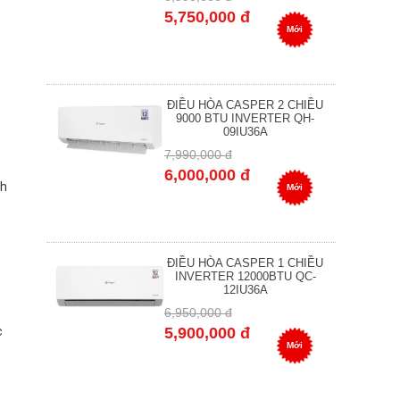
5,750,000 đ
Mới
ĐIỀU HÒA CASPER 2 CHIỀU
9000 BTU INVERTER QH-
09IU36A
7,990,000 đ
6,000,000 đ
/h
Mới
ĐIỀU HÒA CASPER 1 CHIỀU
INVERTER 12000BTU QC-
12IU36A
6,950,000 đ
c
5,900,000 đ
Mới