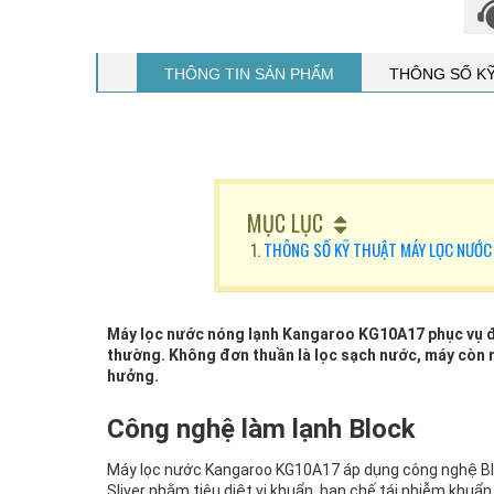
THÔNG TIN SẢN PHẨM
THÔNG SỐ K
MỤC LỤC
THÔNG SỐ KỸ THUẬT MÁY LỌC NƯỚC
Máy lọc nước nóng lạnh Kangaroo KG10A17 phục vụ đa
thường. Không đơn thuần là lọc sạch nước, máy còn 
hưởng.
Công nghệ làm lạnh Block
Máy lọc nước Kangaroo KG10A17 áp dụng công nghệ Blo
Sliver nhằm tiêu diệt vi khuẩn, hạn chế tái nhiễm khuẩ