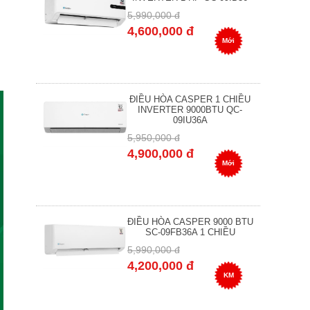
5,990,000 đ
4,600,000 đ
Mới
ĐIỀU HÒA CASPER 1 CHIỀU
INVERTER 9000BTU QC-
09IU36A
5,950,000 đ
4,900,000 đ
Mới
ĐIỀU HÒA CASPER 9000 BTU
SC-09FB36A 1 CHIỀU
5,990,000 đ
4,200,000 đ
KM