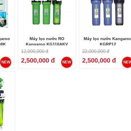
garoo
Máy lọc nước RO
Máy lọc nước Kangaro
08K
Kangaroo KG110AKV
KGRP12
12,000,000 đ
22,000,000 đ
2,500,000 đ
2,500,000 đ
NEW
NEW
NE