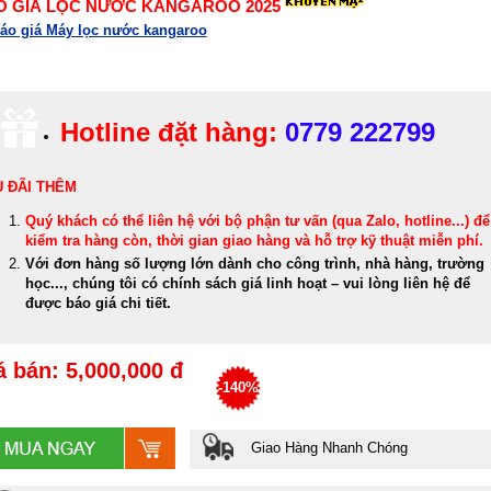
O GIÁ LỌC NƯỚC KANGAROO 2025
áo giá Máy lọc nước kangaroo
Hotline đặt hàng:
0779 222799
 ĐÃI THÊM
Quý khách có thể
liên hệ với bộ phận tư vấn (qua Zalo, hotline...) để
kiểm tra hàng còn, thời gian giao hàng và hỗ trợ kỹ thuật miễn phí
.
Với đơn hàng số lượng lớn dành cho công trình, nhà hàng, trường
học..., chúng tôi có chính sách giá linh hoạt – vui lòng liên hệ để
được báo giá chi tiết.
á bán: 5,000,000 đ
-140%
Giao Hàng Nhanh Chóng