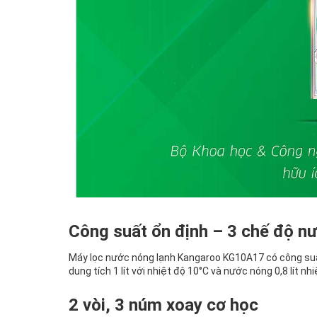
Công suất ổn định – 3 chế độ n
Máy lọc nước nóng lạnh Kangaroo KG10A17 có công suất lọ
dung tích 1 lít với nhiệt độ 10°C và nước nóng 0,8 lít n
2 vòi, 3 núm xoay cơ học