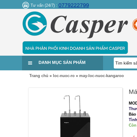
0779222799
Tư vấn (24/7) :
DANH MỤC SẢN PHẨM
Trang chủ
»
loc-nuoc-ro
»
may-loc-nuoc-kangaroo
Má
MOD
Thư
Bảo
Tình
Còn