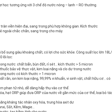
cơ học tương ứng với 3 chế độ nước nóng – lạnh – RO thường.
ràn viền hiện đại, sang trọng phù hợp không gian. Kích thước
ẻ ngoài chắc chắn, sang trọng cho máy.
õi bổ sung giàu khoáng chất, có lợi cho sức khỏe. Công suất lọc lớn 18L
lõi lọc:
trong nước: chất bẩn, bùn đất, rỉ sét… kích thước > 5 micron
 thuốc bảo vệ thực vật, kim loại nặng và clo dư trong nước
 trong nước có kích thước > 1 micron
 rắn, ion kim loại nặng, 99,99% vi khuẩn, vi sinh vật, chất hữu cơ… có
ụm phan tử nhỏ, dễ dàng hấp thụ vào cơ thể.
óa, hạt ORP giúp đưa ORP của nước về gần mức của cơ thể, loại bỏ tá
ả năng kháng tác nhân oxy hóa, trung hòa axit dư
anxi, Sắt, Kẽm, Magie…
o nước; tạo kiềm tính cho nước