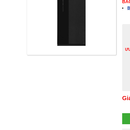
BÁ
B
ƯU
Gi