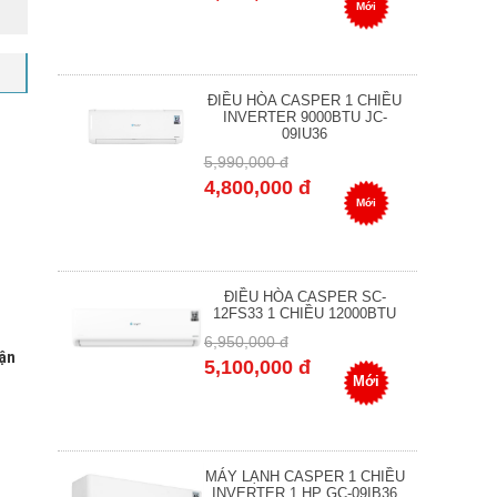
Mới
ĐIỀU HÒA CASPER 1 CHIỀU
INVERTER 9000BTU JC-
09IU36
5,990,000 đ
4,800,000 đ
Mới
ĐIỀU HÒA CASPER SC-
12FS33 1 CHIỀU 12000BTU
6,950,000 đ
ận
5,100,000 đ
Mới
MÁY LẠNH CASPER 1 CHIỀU
INVERTER 1 HP GC-09IB36