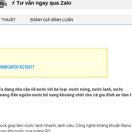
⚡ Tư vấn ngay qua Zalo
Ỹ THUẬT
ĐÁNH GIÁ BÌNH LUẬN
 KANGAROO KG10A17
 dạng nhu cầu về nước với ba loại: nước nóng, nước lạnh, nước
mang đến nguồn nước bổ sung khoáng chất cho cả gia đình an tâm t
ck giúp làm nước lạnh nhanh, lạnh sâu. Công nghệ kháng khuẩn Nano
n sau khi nước qua màng RO.