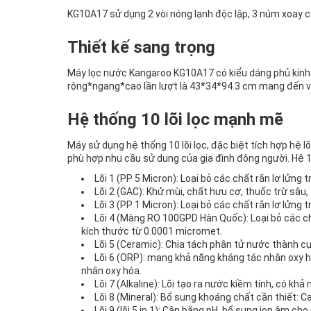
KG10A17 sử dụng 2 vòi nóng lạnh độc lập, 3 núm xoay 
Thiết kế sang trọng
Máy lọc nước Kangaroo KG10A17 có kiểu dáng phủ kính t
rộng*ngang*cao lần lượt là 43*34*94.3 cm mang đến v
Hệ thống 10 lõi lọc mạnh mẽ
Máy sử dụng hệ thống 10 lõi lọc, đặc biệt tích hợp hệ l
phù hợp nhu cầu sử dụng của gia đình đông người. Hệ 10 
Lõi 1 (PP 5 Micron): Loại bỏ các chất rắn lơ lửng 
Lõi 2 (GAC): Khử mùi, chất hưu cơ, thuốc trừ sâu,
Lõi 3 (PP 1 Micron): Loại bỏ các chất rắn lơ lửng
Lõi 4 (Màng RO 100GPD Hàn Quốc): Loại bỏ các chất
kích thước từ 0.0001 micromet.
Lõi 5 (Ceramic): Chia tách phân tử nước thành c
Lõi 6 (ORP): mang khả năng kháng tác nhân oxy h
nhân oxy hóa.
Lõi 7 (Alkaline): Lõi tạo ra nước kiềm tính, có kh
Lõi 8 (Mineral): Bổ sung khoáng chất cần thiết: C
Lõi 9 (lõi 5 in 1): Cân bằng pH, bổ sung ion âm ch