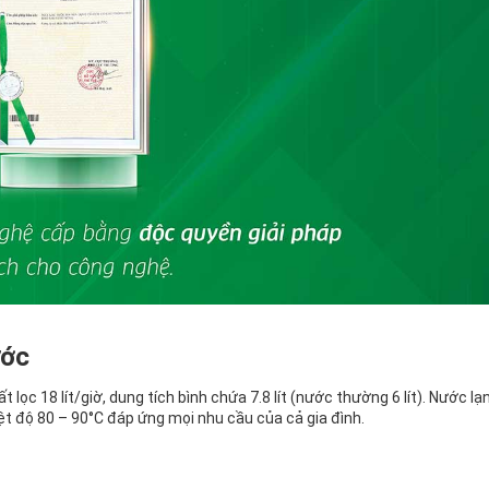
ước
c 18 lít/giờ, dung tích bình chứa 7.8 lít (nước thường 6 lít). Nước lạ
hiệt độ 80 – 90°C đáp ứng mọi nhu cầu của cả gia đình.