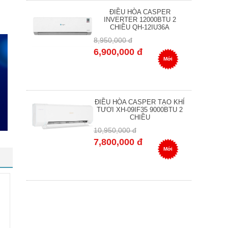
ĐIỀU HÒA CASPER
INVERTER 12000BTU 2
CHIỀU QH-12IU36A
8,950,000 đ
6,900,000 đ
Mới
ĐIỀU HÒA CASPER TẠO KHÍ
TƯƠI XH-09IF35 9000BTU 2
CHIỀU
10,950,000 đ
7,800,000 đ
Mới