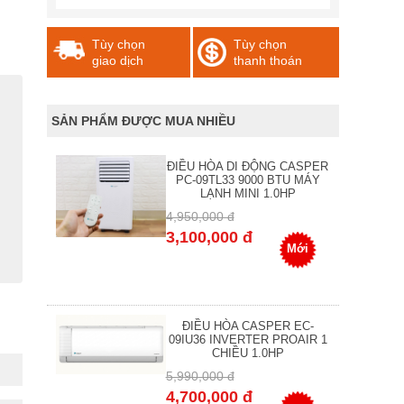
Tùy chọn
Tùy chọn
giao dịch
thanh thoán
SẢN PHẨM ĐƯỢC MUA NHIỀU
ĐIỀU HÒA DI ĐỘNG CASPER
PC-09TL33 9000 BTU MÁY
LẠNH MINI 1.0HP
4,950,000 đ
3,100,000 đ
Mới
ĐIỀU HÒA CASPER EC-
09IU36 INVERTER PROAIR 1
CHIỀU 1.0HP
5,990,000 đ
4,700,000 đ