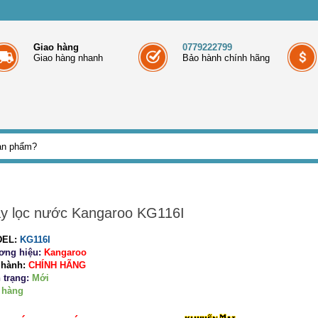
Giao hàng
0779222799
Giao hàng nhanh
Bảo hành chính hãng
y lọc nước Kangaroo KG116I
EL:
KG116I
ơng hiệu:
Kangaroo
 hành:
CHÍNH HÃNG
 trạng:
Mới
 hàng