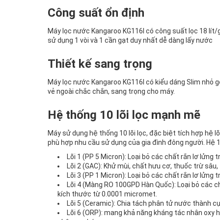
Công suất ổn định
Máy lọc nước Kangaroo KG116I có công suất lọc 18 lít/gi
sử dụng 1 vòi và 1 cần gạt duy nhất dễ dàng lấy nước
Thiết kế sang trọng
Máy lọc nước Kangaroo KG116I có kiểu dáng Slim nhỏ gọ
vẻ ngoài chắc chắn, sang trọng cho máy.
Hệ thống 10 lõi lọc mạnh mẽ
Máy sử dụng hệ thống 10 lõi lọc, đặc biệt tích hợp hệ l
phù hợp nhu cầu sử dụng của gia đình đông người. Hệ 10 
Lõi 1 (PP 5 Micron): Loại bỏ các chất rắn lơ lửng 
Lõi 2 (GAC): Khử mùi, chất hưu cơ, thuốc trừ sâu,
Lõi 3 (PP 1 Micron): Loại bỏ các chất rắn lơ lửng
Lõi 4 (Màng RO 100GPD Hàn Quốc): Loại bỏ các chất
kích thước từ 0.0001 micromet.
Lõi 5 (Ceramic): Chia tách phân tử nước thành c
Lõi 6 (ORP): mang khả năng kháng tác nhân oxy h