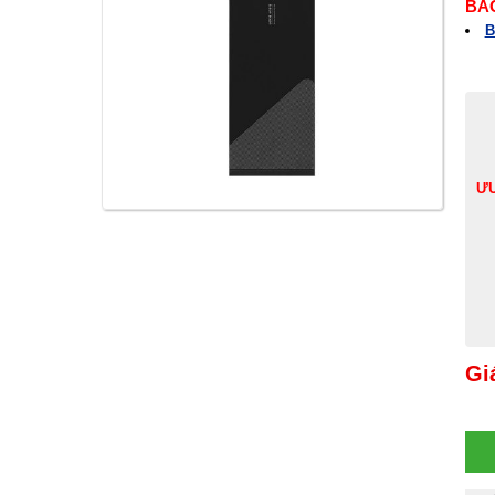
BÁ
B
ƯU
Gi