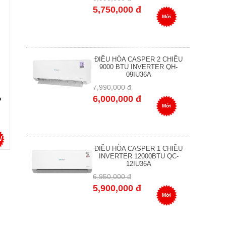
5,750,000 đ
Mới
ĐIỀU HÒA CASPER 2 CHIỀU
9000 BTU INVERTER QH-
09IU36A
7,990,000 đ
6,000,000 đ
o
Mới
W
ĐIỀU HÒA CASPER 1 CHIỀU
INVERTER 12000BTU QC-
12IU36A
6,950,000 đ
5,900,000 đ
Mới