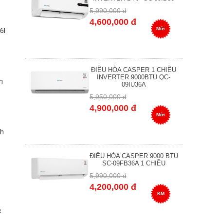
5,990,000 đ
4,600,000 đ
Mới
6I
ĐIỀU HÒA CASPER 1 CHIỀU
INVERTER 9000BTU QC-
n
09IU36A
5,950,000 đ
4,900,000 đ
Mới
/h
ĐIỀU HÒA CASPER 9000 BTU
SC-09FB36A 1 CHIỀU
5,990,000 đ
4,200,000 đ
KM
c