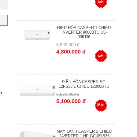
Mới
ĐIỀU HÒA CASPER 1 CHIỀU
INVERTER 9000BTU JC-
09IU36
5,990,000 đ
4,800,000 đ
Mới
ĐIỀU HÒA CASPER SC-
12FS33 1 CHIỀU 12000BTU
ex
6,950,000 đ
5,100,000 đ
Mới
MÁY LẠNH CASPER 1 CHIỀU
INVERTER 1 HP GC-09IB36