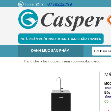
0779222799
Tư vấn (24/7) :
DANH MỤC SẢN PHẨM
Trang chủ
»
loc-nuoc-ro
»
may-loc-nuoc-kangaroo
Má
MOD
Thư
Bảo
Tình
Còn