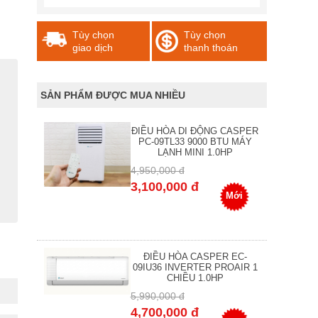
Tùy chọn
Tùy chọn
giao dịch
thanh thoán
SẢN PHẨM ĐƯỢC MUA NHIỀU
ĐIỀU HÒA DI ĐỘNG CASPER
PC-09TL33 9000 BTU MÁY
LẠNH MINI 1.0HP
4,950,000 đ
3,100,000 đ
Mới
ĐIỀU HÒA CASPER EC-
09IU36 INVERTER PROAIR 1
CHIỀU 1.0HP
5,990,000 đ
4,700,000 đ