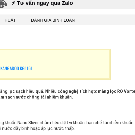
⚡ Tư vấn ngay qua Zalo
Ỹ THUẬT
ĐÁNH GIÁ BÌNH LUẬN
 KANGAROO KG116I
năng lọc sạch hiệu quả. Nhiều công nghệ tích hợp: màng lọc RO Vort
àm sạch nước chống tái nhiễm khuẩn.
 khuẩn Nano Sliver nhằm tiêu diệt vi khuẩn, hạn chế tái nhiễm khuẩn
 nước đầy bình hoặc áp lực nước thấp.