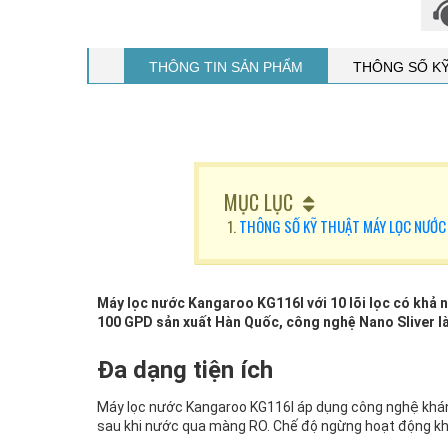
THÔNG TIN SẢN PHẨM
THÔNG SỐ K
MỤC LỤC
THÔNG SỐ KỸ THUẬT MÁY LỌC NƯỚC
Máy lọc nước Kangaroo KG116I với 10 lõi lọc có khả 
100 GPD sản xuất Hàn Quốc, công nghệ Nano Sliver l
Đa dạng tiện ích
Máy lọc nước Kangaroo KG116I áp dụng công nghệ kháng
sau khi nước qua màng RO. Chế độ ngừng hoạt động khi