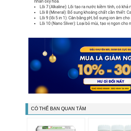
nhân oxy hóa.
Lõi 7 (Alkaline): Lõi tạo ra nước kiềm tính, có kh
Lõi 8 (Mineral): Bổ sung khoáng chất cần thiết: C
Lõi 9 (lõi 5 in 1): Cân bằng pH, bổ sung ion âm ch
Lõi 10 (Nano Sliver): Loại bỏ mùi, tạo vị ngon cho
CÓ THỂ BẠN QUAN TÂM