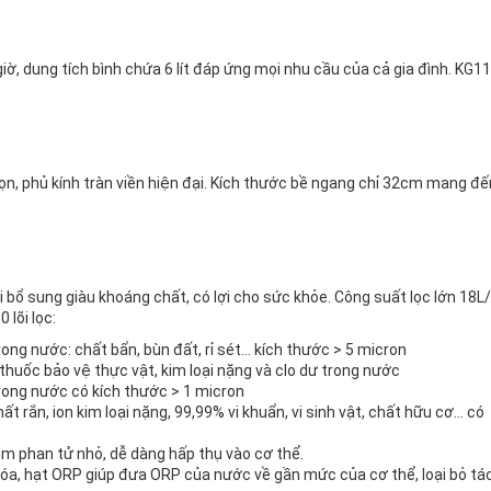
ờ, dung tích bình chứa 6 lít đáp ứng mọi nhu cầu của cả gia đình. KG11
n, phủ kính tràn viền hiện đại. Kích thước bề ngang chỉ 32cm mang đế
õi bổ sung giàu khoáng chất, có lợi cho sức khỏe. Công suất lọc lớn 18L
lõi lọc:
trong nước: chất bẩn, bùn đất, rỉ sét… kích thước > 5 micron
 thuốc bảo vệ thực vật, kim loại nặng và clo dư trong nước
 trong nước có kích thước > 1 micron
 rắn, ion kim loại nặng, 99,99% vi khuẩn, vi sinh vật, chất hữu cơ… có
ụm phan tử nhỏ, dễ dàng hấp thụ vào cơ thể.
óa, hạt ORP giúp đưa ORP của nước về gần mức của cơ thể, loại bỏ tá