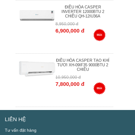
ĐIỀU HÒA CASPER
INVERTER 12000BTU 2
CHIỀU QH-12IU36A
8,950,000 đ
6,900,000 đ
Mới
ĐIỀU HÒA CASPER TẠO KHÍ
TƯƠI XH-09IF35 9000BTU 2
CHIỀU
10,950,000 đ
7,800,000 đ
Mới
LIÊN HỆ
Tư vấn đặt hàng