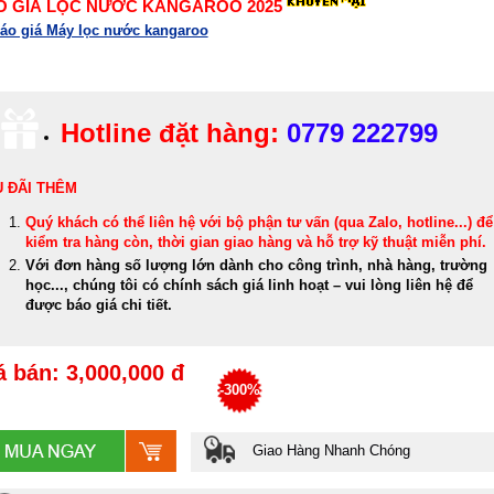
O GIÁ LỌC NƯỚC KANGAROO 2025
áo giá Máy lọc nước kangaroo
Hotline đặt hàng:
0779 222799
 ĐÃI THÊM
Quý khách có thể
liên hệ với bộ phận tư vấn (qua Zalo, hotline...) để
kiểm tra hàng còn, thời gian giao hàng và hỗ trợ kỹ thuật miễn phí
.
Với đơn hàng số lượng lớn dành cho công trình, nhà hàng, trường
học..., chúng tôi có chính sách giá linh hoạt – vui lòng liên hệ để
được báo giá chi tiết.
á bán: 3,000,000 đ
-300%
Giao Hàng Nhanh Chóng