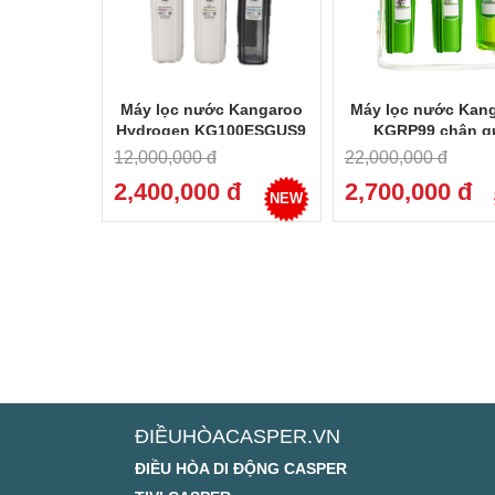
Máy lọc nước Kangaroo
Máy lọc nước Kan
Hydrogen KG100ESGUS9
KGRP99 chân q
12,000,000 đ
22,000,000 đ
2,400,000 đ
2,700,000 đ
NEW
ĐIỀUHÒACASPER.VN
ĐIỀU HÒA DI ĐỘNG CASPER