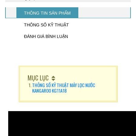
THÔNG TIN SẢN PHẨM
THÔNG SỐ KỸ THUẬT
ĐÁNH GIÁ BÌNH LUẬN
MỤC LỤC
THÔNG SỐ KỸ THUẬT MÁY LỌC NƯỚC
KANGAROO KG11A18