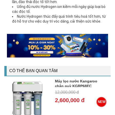
lần, đào thải độc tố tốt hơn.
Uống đủ nước Hydrogen ion kiềm mỗi ngày giúp loại bỏ
các độc tố.
Nước Hydrogen thúc đấy quá trình tiêu hoá tốt hơn, từ
đó hỗ trợ cho việc duy trì vóc dáng, cải thiện sức khỏe.
CÓ THỂ BẠN QUAN TÂM
Máy lọc nước Kangaroo
chân quỳ KGRP68EC
12,000,000 đ
2,600,000 đ
NEW