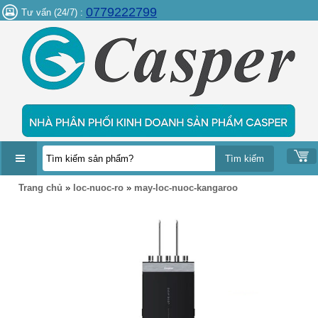
0779222799
Tư vấn (24/7) :
DANH
Trang chủ
»
loc-nuoc-ro
»
may-loc-nuoc-kangaroo
MỤC
SẢN
PHẨM