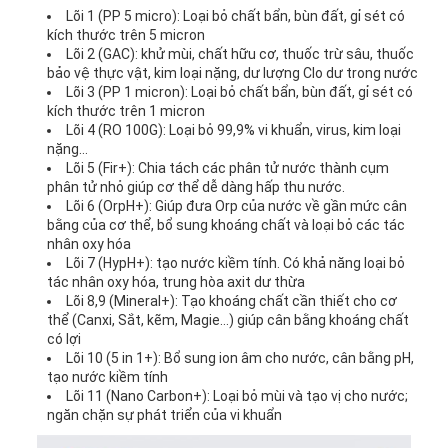
Lõi 1 (PP 5 micro): Loại bỏ chất bẩn, bùn đất, gỉ sét có
kích thước trên 5 micron
Lõi 2 (GAC): khử mùi, chất hữu cơ, thuốc trừ sâu, thuốc
bảo vệ thực vật, kim loại nặng, dư lượng Clo dư trong nước
Lõi 3 (PP 1 micron): Loại bỏ chất bẩn, bùn đất, gỉ sét có
kích thước trên 1 micron
Lõi 4 (RO 100G): Loại bỏ 99,9% vi khuẩn, virus, kim loại
nặng…
Lõi 5 (Fir+): Chia tách các phân tử nước thành cụm
phân tử nhỏ giúp cơ thể dễ dàng hấp thu nước.
Lõi 6 (OrpH+): Giúp đưa Orp của nước về gần mức cân
bằng của cơ thể, bổ sung khoáng chất và loại bỏ các tác
nhân oxy hóa
Lõi 7 (HypH+): tạo nước kiềm tính. Có khả năng loại bỏ
tác nhân oxy hóa, trung hòa axit dư thừa
Lõi 8,9 (Mineral+): Tạo khoáng chất cần thiết cho cơ
thể (Canxi, Sắt, kẽm, Magie…) giúp cân bằng khoáng chất
có lợi
Lõi 10 (5 in 1+): Bổ sung ion âm cho nước, cân bằng pH,
tạo nước kiềm tính
Lõi 11 (Nano Carbon+): Loại bỏ mùi và tạo vị cho nước;
ngăn chặn sự phát triển của vi khuẩn