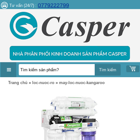
0779222799
Tư vấn (24/7) :
DANH
Trang chủ
»
loc-nuoc-ro
»
may-loc-nuoc-kangaroo
MỤC
SẢN
PHẨM