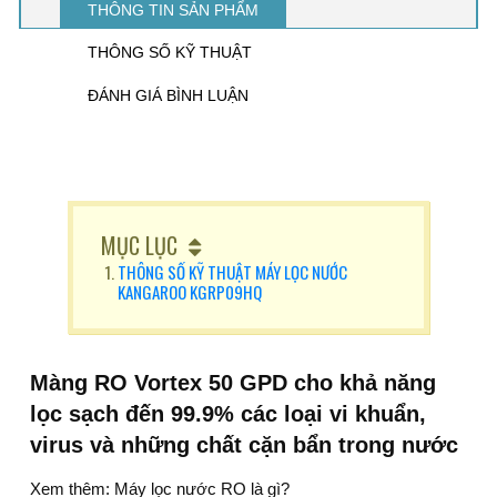
THÔNG TIN SẢN PHẨM
THÔNG SỐ KỸ THUẬT
ĐÁNH GIÁ BÌNH LUẬN
MỤC LỤC
THÔNG SỐ KỸ THUẬT MÁY LỌC NƯỚC
KANGAROO KGRP09HQ
Màng RO Vortex 50 GPD cho khả năng
lọc sạch đến 99.9% các loại vi khuẩn,
virus và những chất cặn bẩn trong nước
Xem thêm:
Máy lọc nước RO là gì?