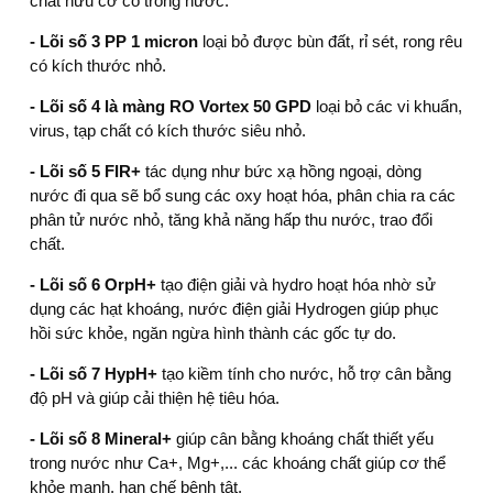
chất hữu cơ có trong nước.
- Lõi số 3 PP 1 micron
loại bỏ được bùn đất, rỉ sét, rong rêu
có kích thước nhỏ.
- Lõi số 4 là màng RO Vortex 50 GPD
loại bỏ các vi khuẩn,
virus, tạp chất có kích thước siêu nhỏ.
- Lõi số 5 FIR+
tác dụng như bức xạ hồng ngoại, dòng
nước đi qua sẽ bổ sung các oxy hoạt hóa, phân chia ra các
phân tử nước nhỏ, tăng khả năng hấp thu nước, trao đổi
chất.
- Lõi số 6 OrpH+
tạo điện giải và hydro hoạt hóa nhờ sử
dụng các hạt khoáng, nước điện giải Hydrogen giúp phục
hồi sức khỏe, ngăn ngừa hình thành các gốc tự do.
- Lõi số 7 HypH+
tạo kiềm tính cho nước, hỗ trợ cân bằng
độ pH và giúp cải thiện hệ tiêu hóa.
- Lõi số 8 Mineral+
giúp cân bằng khoáng chất thiết yếu
trong nước như Ca+, Mg+,... các khoáng chất giúp cơ thể
khỏe mạnh, hạn chế bệnh tật.