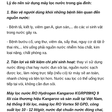
Lý do nên sử dụng máy lọc nước
trong gia đình:
1. Bảo vệ người dùng khỏi những bệnh liên quan đến
nguồn nước:
- Bệnh tả, kiết lỵ, viêm gan A, giun sán,... do các vi sinh vật
trong nước gây ra.
- Bệnh bướu cổ, ung thư, viêm da, sẩy thai, nguy cơ dị tật ở
thai nhi,... khi uống phải nguồn nước nhiễm hóa chất, kim
loại nặng, chất phóng xạ.
2. Tiện lợi và tiết kiệm chi phí sinh hoạt:
thay vì sử dụng
nước đóng chai hay nước đun sôi lại, nguồn nước sạch
được lọc, làm nóng trực tiếp (nếu có) từ máy sẽ an toàn,
nhanh chóng và tiện lợi hơn. Nước sau lọc có thể uống trực
tiếp tại vòi, không cần đun sôi.
Máy lọc nước RO Hydrogen Kangaroo KGRP09HQ 9
lõi
của thương hiệu Kangaroo và sản xuất tại Việt Nam,
hệ thống 9 lõi lọc, màng lọc RO Vortex 50 GPD, công
suất lọc 10 - 12 lít/giờ, nước đạt chuẩn nước đóng chai,