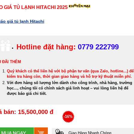
O GIÁ TỦ LẠNH HITACHI 2025
áo giá tủ lạnh Hitachi
Hotline đặt hàng:
0779 222799
 ĐÃI THÊM
Quý khách có thể
liên hệ với bộ phận tư vấn (qua Zalo, hotline...) để
kiểm tra hàng còn, thời gian giao hàng và hỗ trợ kỹ thuật miễn phí
.
Với đơn hàng số lượng lớn dành cho công trình, nhà hàng, trường
học..., chúng tôi có chính sách giá linh hoạt – vui lòng liên hệ để
được báo giá chi tiết.
á bán: 15,500,000 đ
-16%
Giao Hàng Nhanh Chóng