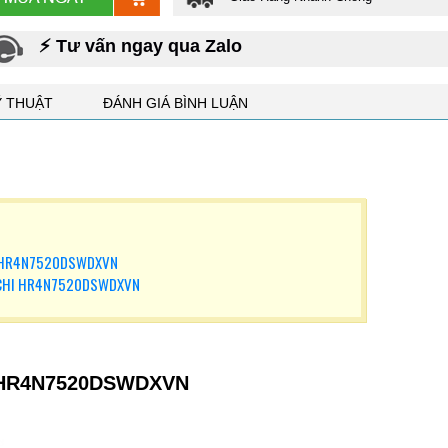
⚡ Tư vấn ngay qua Zalo
Ỹ THUẬT
ĐÁNH GIÁ BÌNH LUẬN
chi HR4N7520DSWDXVN
ACHI HR4N7520DSWDXVN
hi HR4N7520DSWDXVN