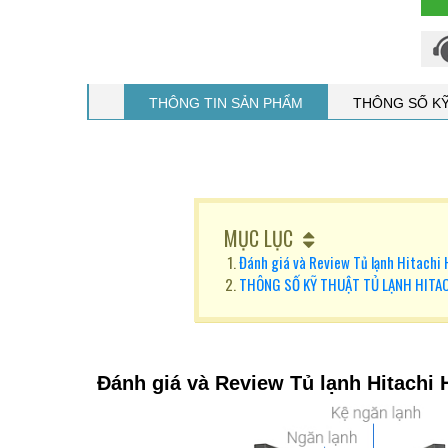
THÔNG TIN SẢN PHẨM
THÔNG SỐ K
MỤC LỤC
Đánh giá và Review Tủ lạnh Hita
THÔNG SỐ KỸ THUẬT TỦ LẠNH HIT
Đánh giá và Review Tủ lạnh Hitac