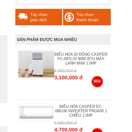
Tùy chọn
Tùy chọn
giao dịch
thanh thoán
SẢN PHẨM ĐƯỢC MUA NHIỀU
ĐIỀU HÒA DI ĐỘNG CASPER
PC-09TL33 9000 BTU MÁY
LẠNH MINI 1.0HP
4,950,000 đ
3,100,000 đ
Mới
ĐIỀU HÒA CASPER EC-
09IU36 INVERTER PROAIR 1
CHIỀU 1.0HP
5,990,000 đ
4,700,000 đ