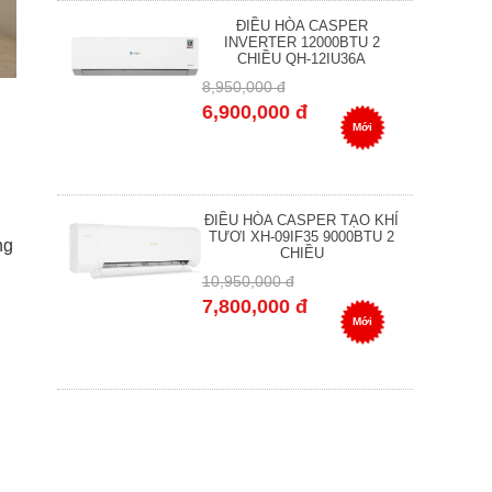
ĐIỀU HÒA CASPER
INVERTER 12000BTU 2
CHIỀU QH-12IU36A
8,950,000 đ
6,900,000 đ
Mới
ĐIỀU HÒA CASPER TẠO KHÍ
TƯƠI XH-09IF35 9000BTU 2
ng
CHIỀU
10,950,000 đ
7,800,000 đ
Mới