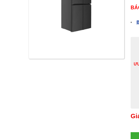
BÁ
B
ƯU
Gi