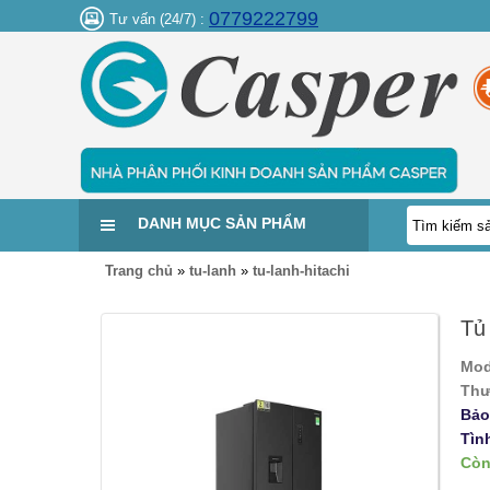
0779222799
Tư vấn (24/7) :
DANH MỤC SẢN PHẨM
Trang chủ
»
tu-lanh
»
tu-lanh-hitachi
Tủ
Mod
Thư
Bảo
Tìn
Còn