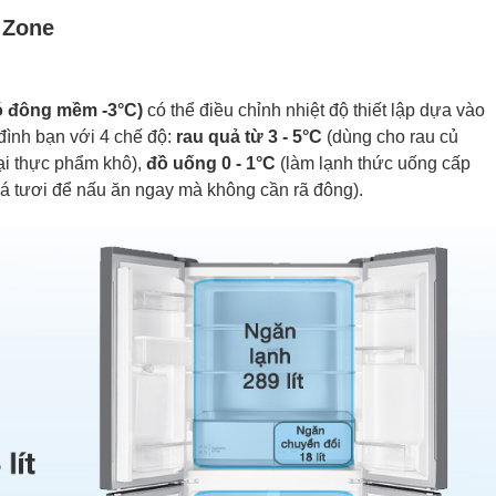
 Zone
có đông mềm -3°C)
có thể điều chỉnh nhiệt độ thiết lập dựa vào
đình bạn với 4 chế độ:
rau quả từ 3 - 5°C
(dùng cho rau củ
oại thực phẩm khô),
đồ uống 0 - 1°C
(làm lạnh thức uống cấp
 cá tươi để nấu ăn ngay mà không cần rã đông).