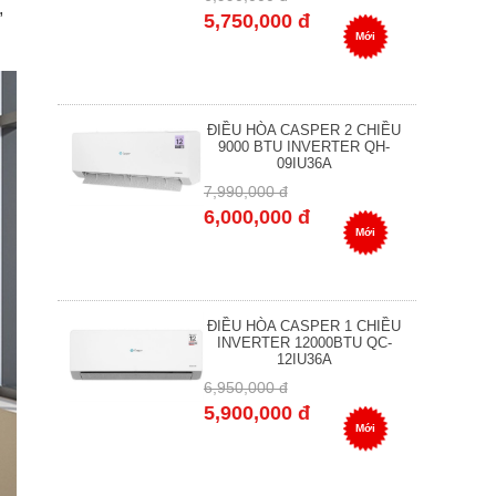
,
5,750,000 đ
Mới
ĐIỀU HÒA CASPER 2 CHIỀU
9000 BTU INVERTER QH-
09IU36A
7,990,000 đ
6,000,000 đ
Mới
ĐIỀU HÒA CASPER 1 CHIỀU
INVERTER 12000BTU QC-
12IU36A
6,950,000 đ
5,900,000 đ
Mới