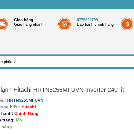
Giao hàng
0779222799
Giao hàng nhanh
Bảo hành chính hãng
 lạnh Hitachi HRTN5255MFUVN Inverter 240 lít
el:
HRTN5255MFUVN
ơng hiệu:
Hitachi
 hành:
Chính Hãng
h trạng:
Mới
 hàng