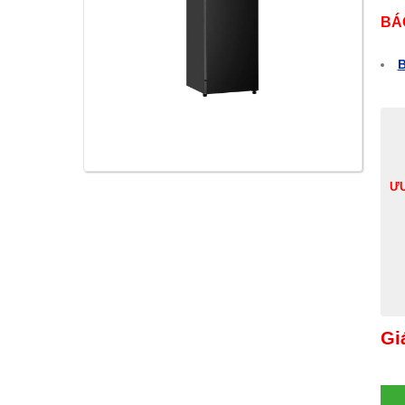
BÁ
B
ƯU
Gi