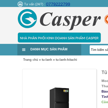
0779222799
Tư vấn (24/7) :
DANH MỤC SẢN PHẨM
Trang chủ
»
tu-lanh
»
tu-lanh-hitachi
Tủ
Mod
Thư
Bảo
Tìn
Còn