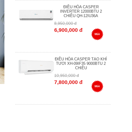
ĐIỀU HÒA CASPER
INVERTER 12000BTU 2
CHIỀU QH-12IU36A
8,950,000 đ
6,900,000 đ
Mới
ĐIỀU HÒA CASPER TẠO KHÍ
TƯƠI XH-09IF35 9000BTU 2
CHIỀU
10,950,000 đ
7,800,000 đ
Mới