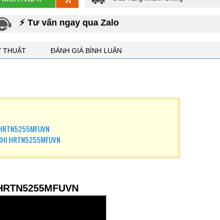
⚡ Tư vấn ngay qua Zalo
Ỹ THUẬT
ĐÁNH GIÁ BÌNH LUẬN
hi HRTN5255MFUVN
ACHI HRTN5255MFUVN
hi HRTN5255MFUVN