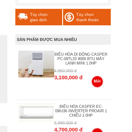
Tùy chọn
Tùy chọn
giao dịch
thanh thoán
SẢN PHẨM ĐƯỢC MUA NHIỀU
ĐIỀU HÒA DI ĐỘNG CASPER
PC-09TL33 9000 BTU MÁY
LẠNH MINI 1.0HP
4,950,000 đ
3,100,000 đ
Mới
ĐIỀU HÒA CASPER EC-
09IU36 INVERTER PROAIR 1
CHIỀU 1.0HP
5,990,000 đ
4,700,000 đ