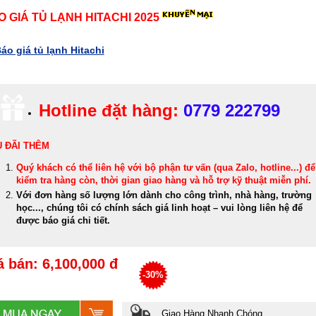
O GIÁ TỦ LẠNH HITACHI 2025
áo giá tủ lạnh Hitachi
Hotline đặt hàng:
0779 222799
 ĐÃI THÊM
Quý khách có thể
liên hệ với bộ phận tư vấn (qua Zalo, hotline...) để
kiểm tra hàng còn, thời gian giao hàng và hỗ trợ kỹ thuật miễn phí
.
Với đơn hàng số lượng lớn dành cho công trình, nhà hàng, trường
học..., chúng tôi có chính sách giá linh hoạt – vui lòng liên hệ để
được báo giá chi tiết.
á bán: 6,100,000 đ
-30%
Giao Hàng Nhanh Chóng