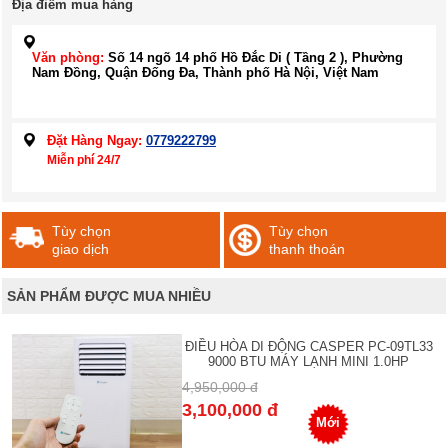
Địa điểm mua hàng
Văn phòng:
Số 14 ngõ 14 phố Hồ Đắc Di ( Tầng 2 ), Phường
Nam Đồng, Quận Đống Đa, Thành phố Hà Nội, Việt Nam
Đặt Hàng Ngay:
0779222799
Miễn phí 24/7
Tùy chọn
Tùy chọn
giao dịch
thanh thoán
SẢN PHẨM ĐƯỢC MUA NHIỀU
ĐIỀU HÒA DI ĐỘNG CASPER PC-09TL33
9000 BTU MÁY LẠNH MINI 1.0HP
4,950,000 đ
3,100,000 đ
Mới