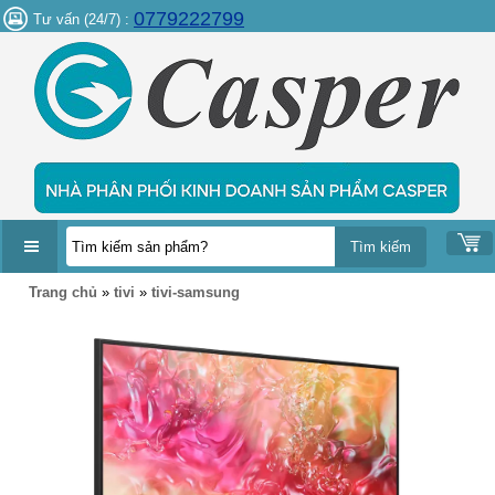
0779222799
Tư vấn (24/7) :
DANH
Trang chủ
»
tivi
»
tivi-samsung
MỤC
SẢN
PHẨM