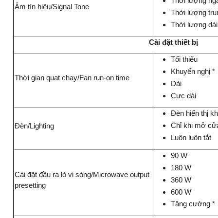
Thời lượng ng
Âm tín hiệu/Signal Tone
Thời lượng tru
Thời lượng dài
Cài đặt thiết bị
Tối thiểu
Khuyến nghị *
Thời gian quạt chạy/Fan run-on time
Dài
Cực dài
Đèn hiển thị k
Chỉ khi mở cử
Đèn/Lighting
Luôn luôn tắt
90 W
180 W
Cài đặt đầu ra lò vi sóng/Microwave output
360 W
presetting
600 W
Tăng cường *