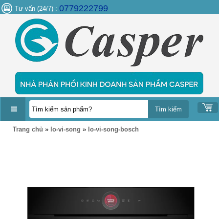
0779222799
Tư vấn (24/7) :
DANH
Trang chủ
»
lo-vi-song
»
lo-vi-song-bosch
MỤC
SẢN
PHẨM