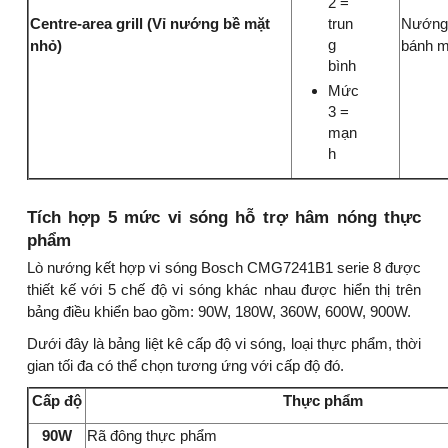
2 =
trun
Centre-area grill (Vỉ nướng bề mặt
Nướng 
g
nhỏ)
bánh m
bình
Mức
3 =
mạn
h
Tích hợp 5 mức vi sóng hỗ trợ hâm nóng thực
phẩm
Lò nướng kết hợp vi sóng Bosch CMG7241B1 serie 8 được
thiết kế với 5 chế độ vi sóng khác nhau được hiển thị trên
bảng điều khiển bao gồm: 90W, 180W, 360W, 600W, 900W.
Dưới đây là bảng liệt kê cấp độ vi sóng, loại thực phẩm, thời
gian tối đa có thể chọn tương ứng với cấp độ đó.
Cấp độ
Thực phẩm
90W
Rã đông thực phẩm