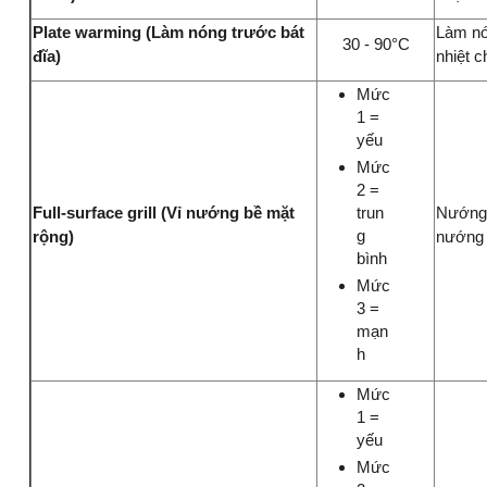
Plate warming (Làm nóng trước bát
Làm nó
30 - 90°C
đĩa)
nhiệt 
Mức
1 =
yếu
Mức
2 =
trun
Full-surface grill (Vỉ nướng bề mặt
Nướng b
g
rộng)
nướng ở
bình
Mức
3 =
mạn
h
Mức
1 =
yếu
Mức