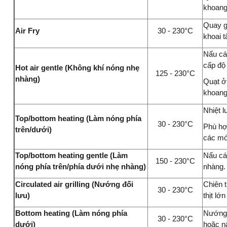
khoang
Quay gi
Air Fry
30 - 230°C
khoai 
Nấu cá
cấp độ
Hot air gentle (Không khí nóng nhẹ
125 - 230°C
nhàng)
Quạt ở
khoang
Nhiệt l
Top/bottom heating (Làm nóng phía
30 - 230°C
Phù hợ
trên/dưới)
các mó
Top/bottom heating gentle (Làm
Nấu cá
150 - 230°C
nóng phía trên/phía dưới nhẹ nhàng)
nhàng. 
Circulated air grilling (Nướng đối
Chiên t
30 - 230°C
lưu)
thịt lớ
Bottom heating (Làm nóng phía
Nướng 
30 - 230°C
dưới)
hoặc nấ