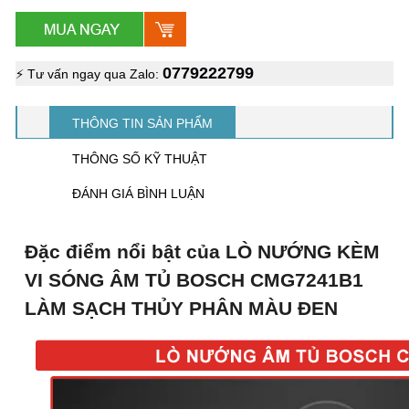
0779222799
⚡ Tư vấn ngay qua Zalo:
THÔNG TIN SẢN PHẨM
THÔNG SỐ KỸ THUẬT
ĐÁNH GIÁ BÌNH LUẬN
Đặc điểm nổi bật của LÒ NƯỚNG KÈM
VI SÓNG ÂM TỦ BOSCH CMG7241B1
LÀM SẠCH THỦY PHÂN MÀU ĐEN