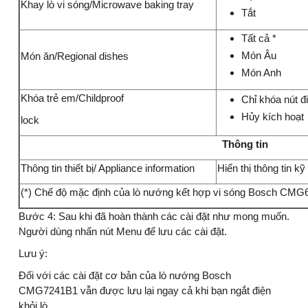
Khay lò vi sóng/Microwave baking tray
Tắt
Tất cả *
Món Âu
Món ăn/Regional dishes
Món Anh
Khóa trẻ em/Childproof
Chỉ khóa nút đ
Hủy kích hoạt
lock
Thông tin
Thông tin thiết bị/ Appliance information
Hiển thị thông tin kỹ 
(*) Chế độ mặc định của lò nướng kết hợp vi sóng Bosch CM
Bước 4: Sau khi đã hoàn thành các cài đặt như mong muốn.
Người dùng nhấn nút Menu để lưu các cài đặt.
Lưu ý:
Đối với các cài đặt cơ bản của lò nướng Bosch
CMG7241B1 vẫn được lưu lại ngay cả khi bạn ngắt điện
khỏi lò.