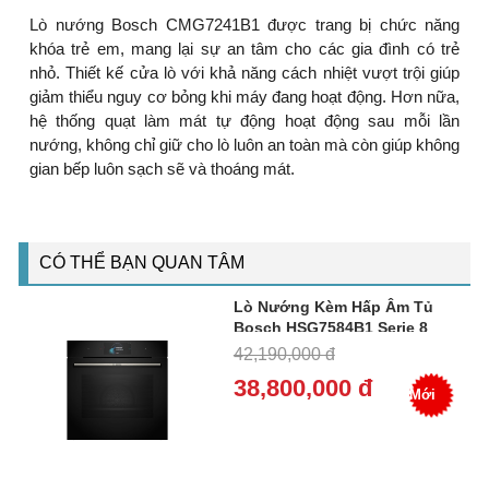
Lò nướng Bosch CMG7241B1 được trang bị chức năng
khóa trẻ em, mang lại sự an tâm cho các gia đình có trẻ
nhỏ. Thiết kế cửa lò với khả năng cách nhiệt vượt trội giúp
giảm thiểu nguy cơ bỏng khi máy đang hoạt động. Hơn nữa,
hệ thống quạt làm mát tự động hoạt động sau mỗi lần
nướng, không chỉ giữ cho lò luôn an toàn mà còn giúp không
gian bếp luôn sạch sẽ và thoáng mát.
CÓ THỂ BẠN QUAN TÂM
Lò Nướng Kèm Hấp Âm Tủ
Bosch HSG7584B1 Serie 8
(71L) - Công Suất 3600W
42,190,000 đ
38,800,000 đ
Mới