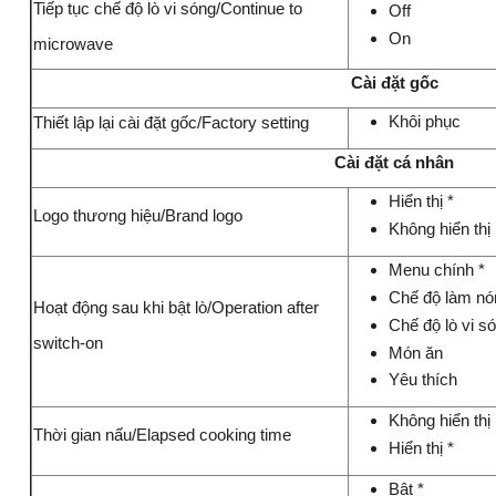
Tiếp tục chế độ lò vi sóng/Continue to
Off
On
microwave
Cài đặt gốc
Khôi phục
Thiết lập lại cài đặt gốc/Factory setting
Cài đặt cá nhân
Hiển thị *
Logo thương hiệu/Brand logo
Không hiển thị
Menu chính *
Chế độ làm nó
Hoạt động sau khi bật lò/Operation after
Chế độ lò vi s
switch-on
Món ăn
Yêu thích
Không hiển thị
Thời gian nấu/Elapsed cooking time
Hiển thị *
Bật *