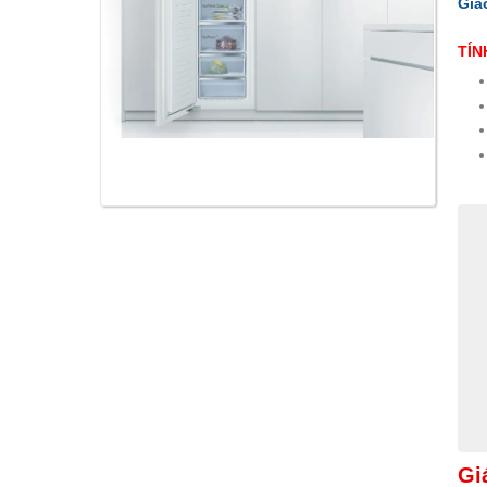
Gia
TÍN
Gi