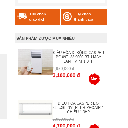
Tùy chọn
Tùy chọn
giao dịch
thanh thoán
SẢN PHẨM ĐƯỢC MUA NHIỀU
ĐIỀU HÒA DI ĐỘNG CASPER
PC-09TL33 9000 BTU MÁY
LẠNH MINI 1.0HP
4,950,000 đ
3,100,000 đ
Mới
g
ĐIỀU HÒA CASPER EC-
09IU36 INVERTER PROAIR 1
CHIỀU 1.0HP
5,990,000 đ
4,700,000 đ