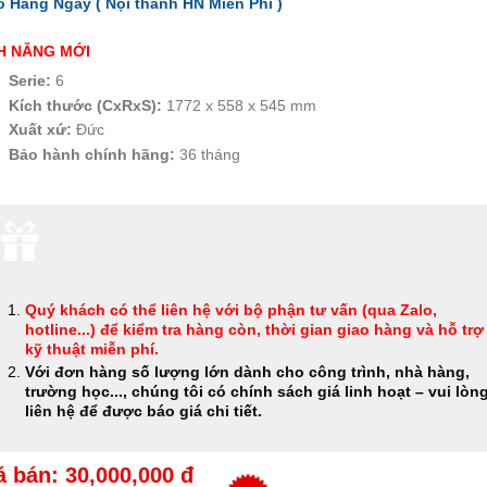
o Hàng Ngay ( Nội thành HN
Miễn Phí
)
H NĂNG MỚI
Serie:
6
Kích thước (CxRxS):
1772 x 558 x 545 mm
Xuất xứ:
Đức
Bảo hành chính hãng:
36 tháng
Quý khách có thể
liên hệ với bộ phận tư vấn (qua Zalo,
hotline...) để kiểm tra hàng còn, thời gian giao hàng và hỗ trợ
kỹ thuật miễn phí
.
Với đơn hàng số lượng lớn dành cho công trình, nhà hàng,
trường học..., chúng tôi có chính sách giá linh hoạt – vui lòn
liên hệ để được báo giá chi tiết.
á bán: 30,000,000 đ