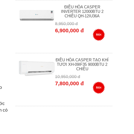
ĐIỀU HÒA CASPER
INVERTER 12000BTU 2
CHIỀU QH-12IU36A
8,950,000 đ
6,900,000 đ
Mới
ĐIỀU HÒA CASPER TẠO KHÍ
TƯƠI XH-09IF35 9000BTU 2
CHIỀU
10,950,000 đ
7,800,000 đ
o
Mới
ước
n có