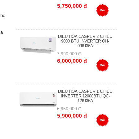
5,750,000 đ
Mới
 bộ
ủa
ĐIỀU HÒA CASPER 2 CHIỀU
9000 BTU INVERTER QH-
09IU36A
7,990,000 đ
6,000,000 đ
Mới
ĐIỀU HÒA CASPER 1 CHIỀU
INVERTER 12000BTU QC-
12IU36A
6,950,000 đ
5,900,000 đ
Mới