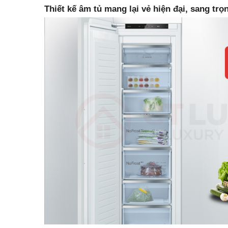
Thiết kế âm tủ mang lại vẻ hiện đại, sang tr