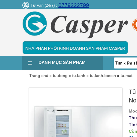
0779222799
Tư vấn (24/7) :
DANH MỤC SẢN PHẨM
Trang chủ
»
tu-dong
»
tu-lanh
»
tu-lanh-bosch
»
tu-mat
Tủ
No
Mod
Thư
Tìn
Còn