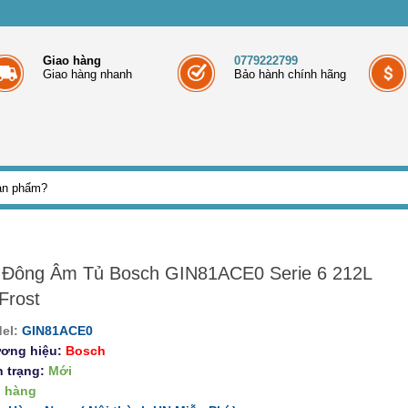
Giao hàng
0779222799
Giao hàng nhanh
Bảo hành chính hãng
 Đông Âm Tủ Bosch GIN81ACE0 Serie 6 212L
Frost
el:
GIN81ACE0
ơng hiệu:
Bosch
h trạng:
Mới
 hàng