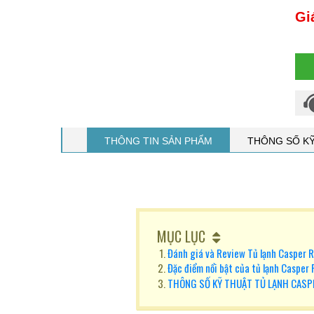
Gi
THÔNG TIN SẢN PHẨM
THÔNG SỐ K
MỤC LỤC
Đánh giá và Review Tủ lạnh Caspe
Đặc điểm nổi bật của tủ lạnh Casp
THÔNG SỐ KỸ THUẬT TỦ LẠNH CAS