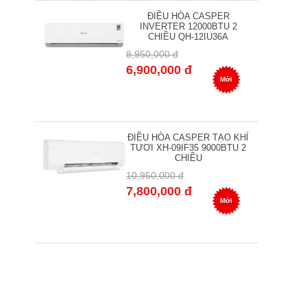
ĐIỀU HÒA CASPER
INVERTER 12000BTU 2
CHIỀU QH-12IU36A
8,950,000 đ
6,900,000 đ
Mới
ĐIỀU HÒA CASPER TẠO KHÍ
TƯƠI XH-09IF35 9000BTU 2
CHIỀU
10,950,000 đ
7,800,000 đ
Mới