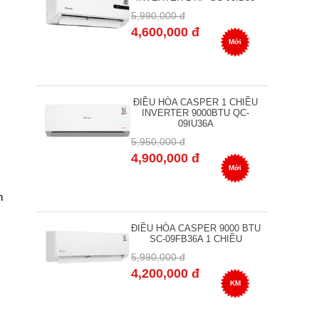
5,990,000 đ
4,600,000 đ
Mới
ĐIỀU HÒA CASPER 1 CHIỀU
INVERTER 9000BTU QC-
09IU36A
5,950,000 đ
4,900,000 đ
Mới
n
ĐIỀU HÒA CASPER 9000 BTU
SC-09FB36A 1 CHIỀU
5,990,000 đ
4,200,000 đ
KM