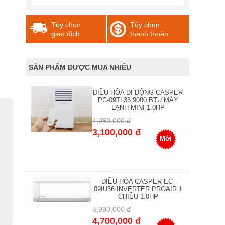
Tùy chọn
Tùy chọn
giao dịch
thanh thoán
SẢN PHẨM ĐƯỢC MUA NHIỀU
ĐIỀU HÒA DI ĐỘNG CASPER
PC-09TL33 9000 BTU MÁY
LẠNH MINI 1.0HP
4,950,000 đ
3,100,000 đ
Mới
ĐIỀU HÒA CASPER EC-
09IU36 INVERTER PROAIR 1
CHIỀU 1.0HP
5,990,000 đ
4,700,000 đ