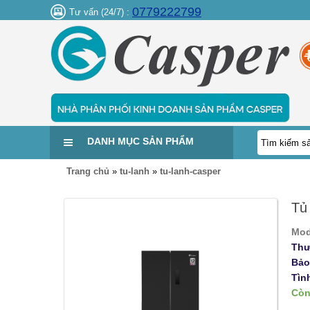
0779222799
Tư vấn (24/7) :
DANH MỤC SẢN PHẨM
Trang chủ
»
tu-lanh
»
tu-lanh-casper
Tủ
Mod
Thư
Bảo
Tìn
Còn