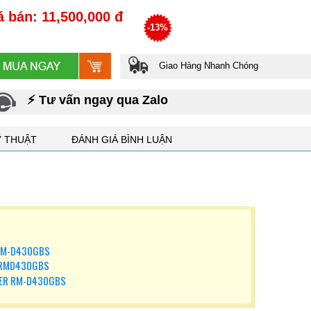
á bán: 11,500,000 đ
-13%
Giao Hàng Nhanh Chóng
⚡ Tư vấn ngay qua Zalo
Ỹ THUẬT
ĐÁNH GIÁ BÌNH LUẬN
r RM-D430GBS
er RMD430GBS
PER RM-D430GBS