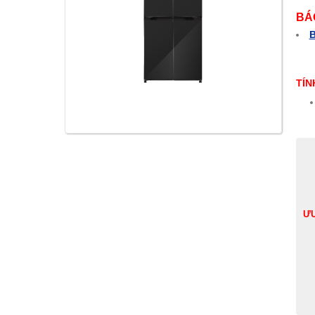
BÁ
B
.
TÍN
ƯU