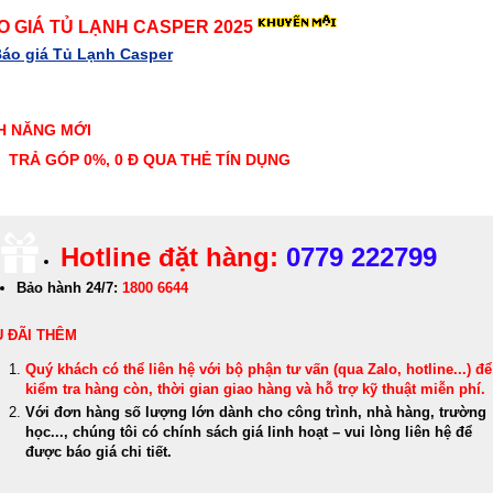
O GIÁ TỦ LẠNH CASPER 2025
áo giá Tủ Lạnh Casper
H NĂNG MỚI
TRẢ GÓP 0%, 0 Đ QUA THẺ TÍN DỤNG
Hotline đặt hàng:
0779 222799
Bảo hành 24/7:
1800 6644
 ĐÃI THÊM
Quý khách có thể
liên hệ với bộ phận tư vấn (qua Zalo, hotline...) để
kiểm tra hàng còn, thời gian giao hàng và hỗ trợ kỹ thuật miễn phí
.
Với đơn hàng số lượng lớn dành cho công trình, nhà hàng, trường
học..., chúng tôi có chính sách giá linh hoạt – vui lòng liên hệ để
được báo giá chi tiết.