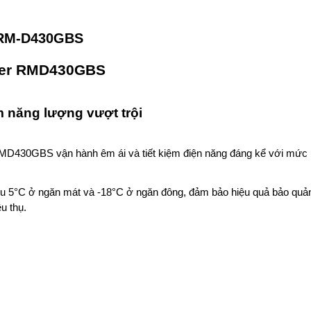
r RM-D430GBS
sper RMD430GBS
m năng lượng vượt trội
 RMD430GBS vận hành êm ái và tiết kiệm điện năng đáng kể với mức
i ưu 5°C ở ngăn mát và -18°C ở ngăn đông, đảm bảo hiệu quả bảo quả
u thụ.