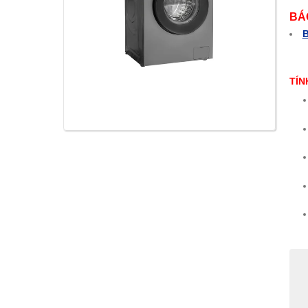
BÁ
B
.
TÍN