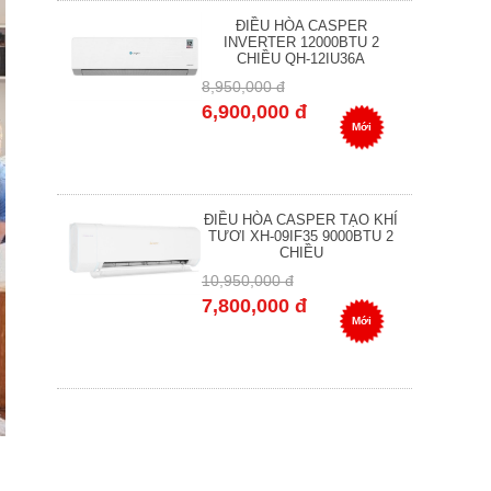
ĐIỀU HÒA CASPER
INVERTER 12000BTU 2
CHIỀU QH-12IU36A
8,950,000 đ
6,900,000 đ
Mới
ĐIỀU HÒA CASPER TẠO KHÍ
TƯƠI XH-09IF35 9000BTU 2
CHIỀU
10,950,000 đ
7,800,000 đ
Mới