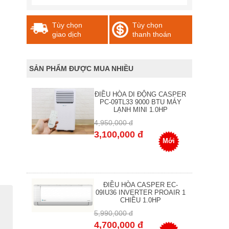
Tùy chọn
Tùy chọn
giao dịch
thanh thoán
SẢN PHẨM ĐƯỢC MUA NHIỀU
ĐIỀU HÒA DI ĐỘNG CASPER
PC-09TL33 9000 BTU MÁY
LẠNH MINI 1.0HP
4,950,000 đ
3,100,000 đ
Mới
ĐIỀU HÒA CASPER EC-
09IU36 INVERTER PROAIR 1
CHIỀU 1.0HP
5,990,000 đ
4,700,000 đ