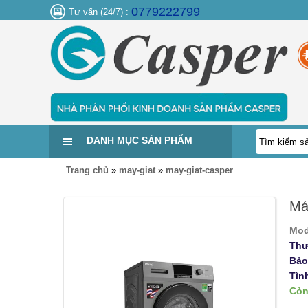
0779222799
Tư vấn (24/7) :
DANH MỤC SẢN PHẨM
Trang chủ
»
may-giat
»
may-giat-casper
Má
Mod
Thư
Bảo
Tìn
Còn