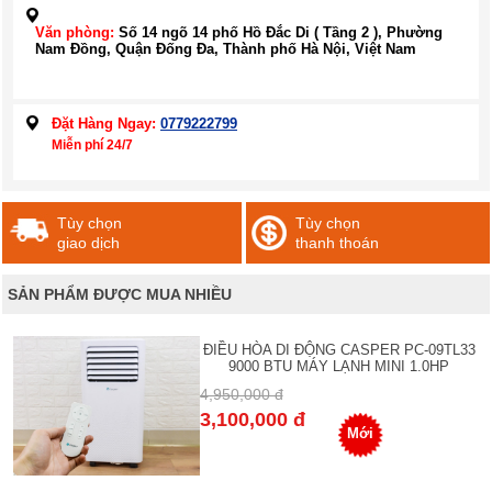
Văn phòng:
Số 14 ngõ 14 phố Hồ Đắc Di ( Tầng 2 ), Phường
Nam Đồng, Quận Đống Đa, Thành phố Hà Nội, Việt Nam
Đặt Hàng Ngay:
0779222799
Miễn phí 24/7
Tùy chọn
Tùy chọn
giao dịch
thanh thoán
SẢN PHẨM ĐƯỢC MUA NHIỀU
ĐIỀU HÒA DI ĐỘNG CASPER PC-09TL33
9000 BTU MÁY LẠNH MINI 1.0HP
4,950,000 đ
3,100,000 đ
Mới