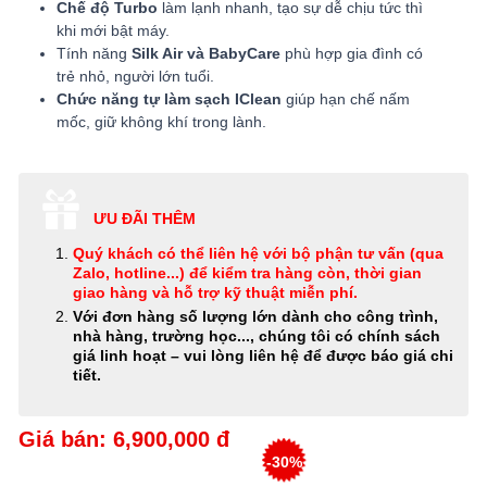
Chế độ Turbo
làm lạnh nhanh, tạo sự dễ chịu tức thì
khi mới bật máy.
Tính năng
Silk Air và BabyCare
phù hợp gia đình có
trẻ nhỏ, người lớn tuổi.
Chức năng tự làm sạch IClean
giúp hạn chế nấm
mốc, giữ không khí trong lành.
ƯU ĐÃI THÊM
Quý khách có thể
liên hệ với bộ phận tư vấn (qua
Zalo, hotline...) để kiểm tra hàng còn, thời gian
giao hàng và hỗ trợ kỹ thuật miễn phí
.
Với đơn hàng số lượng lớn dành cho công trình,
nhà hàng, trường học..., chúng tôi có chính sách
giá linh hoạt – vui lòng liên hệ để được báo giá chi
tiết.
Giá bán: 6,900,000 đ
-30%