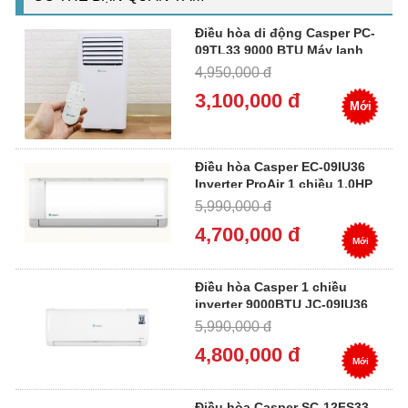
Điều hòa di động Casper PC-
09TL33 9000 BTU Máy lạnh
mini 1.0HP
4,950,000 đ
3,100,000 đ
Mới
Điều hòa Casper EC-09IU36
Inverter ProAir 1 chiều 1.0HP
5,990,000 đ
4,700,000 đ
Mới
Điều hòa Casper 1 chiều
inverter 9000BTU JC-09IU36
5,990,000 đ
4,800,000 đ
Mới
Điều hòa Casper SC-12FS33