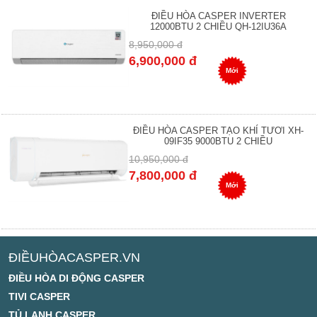
ĐIỀU HÒA CASPER INVERTER
12000BTU 2 CHIỀU QH-12IU36A
8,950,000 đ
6,900,000 đ
Mới
ĐIỀU HÒA CASPER TẠO KHÍ TƯƠI XH-
09IF35 9000BTU 2 CHIỀU
10,950,000 đ
7,800,000 đ
Mới
ĐIỀUHÒACASPER.VN
ĐIỀU HÒA DI ĐỘNG CASPER
TIVI CASPER
TỦ LẠNH CASPER