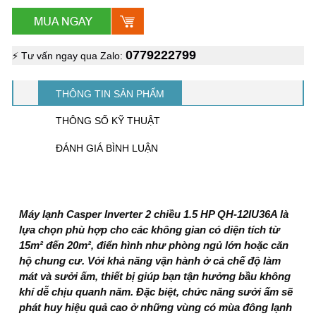
0779222799
⚡ Tư vấn ngay qua Zalo:
THÔNG TIN SẢN PHẨM
THÔNG SỐ KỸ THUẬT
ĐÁNH GIÁ BÌNH LUẬN
Máy lạnh Casper Inverter 2 chiều 1.5 HP QH-12IU36A
là
lựa chọn phù hợp cho các không gian có diện tích từ
15m² đến 20m², điển hình như phòng ngủ lớn hoặc căn
hộ chung cư. Với khả năng vận hành ở cả chế độ làm
mát và sưởi ấm, thiết bị giúp bạn tận hưởng bầu không
khí dễ chịu quanh năm. Đặc biệt, chức năng sưởi ấm sẽ
phát huy hiệu quả cao ở những vùng có mùa đông lạnh