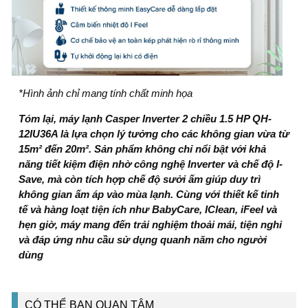
*Hình ảnh chỉ mang tính chất minh họa
Tóm lại,
máy lạnh
Casper Inverter 2 chiều 1.5 HP QH-
12IU36A là lựa chọn lý tưởng cho các không gian vừa từ
15m² đến 20m². Sản phẩm không chỉ nổi bật với khả
năng tiết kiệm điện nhờ công nghệ Inverter và chế độ I-
Save, mà còn tích hợp chế độ sưởi ấm giúp duy trì
không gian ấm áp vào mùa lạnh. Cùng với thiết kế tinh
tế và hàng loạt tiện ích như BabyCare, IClean, iFeel và
hẹn giờ, máy mang đến trải nghiệm thoải mái, tiện nghi
và đáp ứng nhu cầu sử dụng quanh năm cho người
dùng
CÓ THỂ BẠN QUAN TÂM