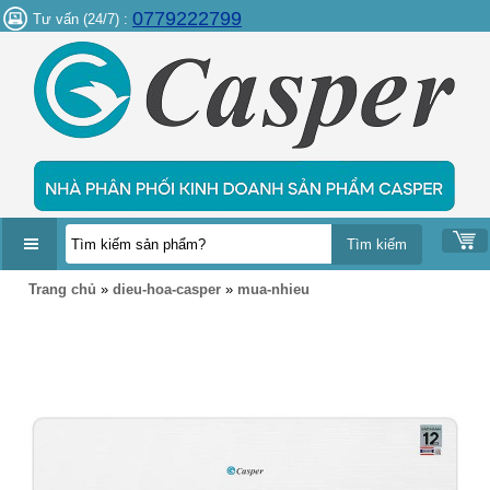
0779222799
Tư vấn (24/7) :
DANH
Trang chủ
»
dieu-hoa-casper
»
mua-nhieu
MỤC
SẢN
PHẨM