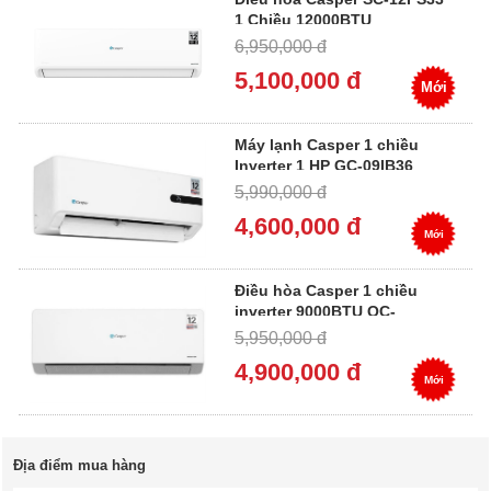
1 Chiều 12000BTU
6,950,000 đ
5,100,000 đ
Mới
Máy lạnh Casper 1 chiều
Inverter 1 HP GC-09IB36
5,990,000 đ
4,600,000 đ
Mới
Điều hòa Casper 1 chiều
inverter 9000BTU QC-
09IU36A
5,950,000 đ
4,900,000 đ
Mới
Địa điểm mua hàng