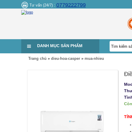
0779222799
Tư vấn (24/7) :
DANH MỤC SẢN PHẨM
Trang chủ
»
dieu-hoa-casper
»
mua-nhieu
Đi
Mod
Thư
Tìn
Còn
TÍN