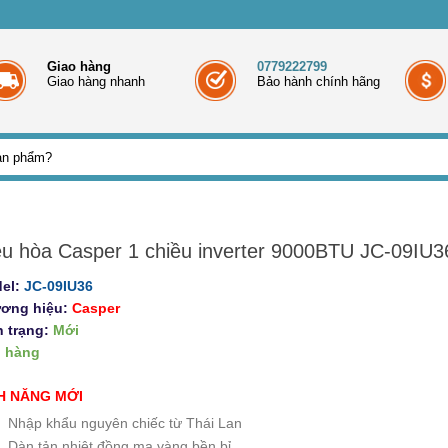
Giao hàng
0779222799
Giao hàng nhanh
Bảo hành chính hãng
ều hòa Casper 1 chiều inverter 9000BTU JC-09IU3
el:
JC-09IU36
ơng hiệu:
Casper
h trạng:
Mới
 hàng
H NĂNG MỚI
Nhập khẩu nguyên chiếc từ Thái Lan
Dàn tản nhiệt đồng mạ vàng bền bỉ