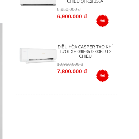
CHIỀU QH-12IU36A
8,950,000 đ
6,900,000 đ
Mới
ĐIỀU HÒA CASPER TẠO KHÍ
TƯƠI XH-09IF35 9000BTU 2
CHIỀU
10,950,000 đ
7,800,000 đ
Mới