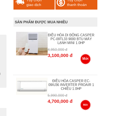
Tùy chọn
Tùy chọn
giao dịch
thanh thoán
SẢN PHẨM ĐƯỢC MUA NHIỀU
ĐIỀU HÒA DI ĐỘNG CASPER
PC-09TL33 9000 BTU MÁY
LẠNH MINI 1.0HP
4,950,000 đ
3,100,000 đ
Mới
g
ĐIỀU HÒA CASPER EC-
09IU36 INVERTER PROAIR 1
CHIỀU 1.0HP
5,990,000 đ
4,700,000 đ
Mới