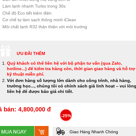
Làm lạnh nhanh Turbo trong 30s
Chế độ Eco tiết kiệm điện
Cơ chế tự làm sạch thông minh iClean
Môi chất lạnh R32 thân thiện với môi trường
ƯU ĐÃI THÊM
Quý khách có thể
liên hệ với bộ phận tư vấn (qua Zalo,
hotline...) để kiểm tra hàng còn, thời gian giao hàng và hỗ trợ
kỹ thuật miễn phí
.
Với đơn hàng số lượng lớn dành cho công trình, nhà hàng,
trường học..., chúng tôi có chính sách giá linh hoạt – vui lòn
liên hệ để được báo giá chi tiết.
á bán: 4,800,000 đ
-25%
Giao Hàng Nhanh Chóng