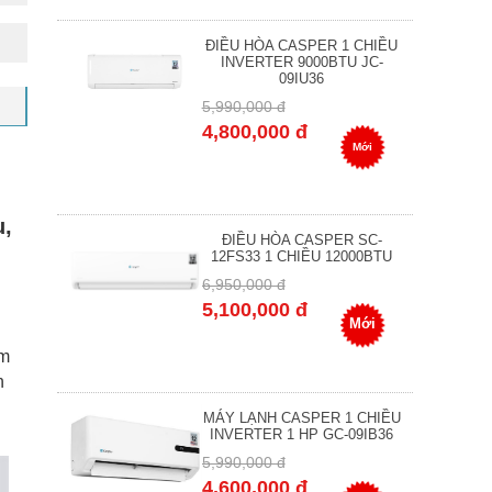
ĐIỀU HÒA CASPER 1 CHIỀU
INVERTER 9000BTU JC-
09IU36
5,990,000 đ
4,800,000 đ
Mới
u,
ĐIỀU HÒA CASPER SC-
12FS33 1 CHIỀU 12000BTU
6,950,000 đ
5,100,000 đ
Mới
ệm
h
MÁY LẠNH CASPER 1 CHIỀU
INVERTER 1 HP GC-09IB36
5,990,000 đ
4,600,000 đ