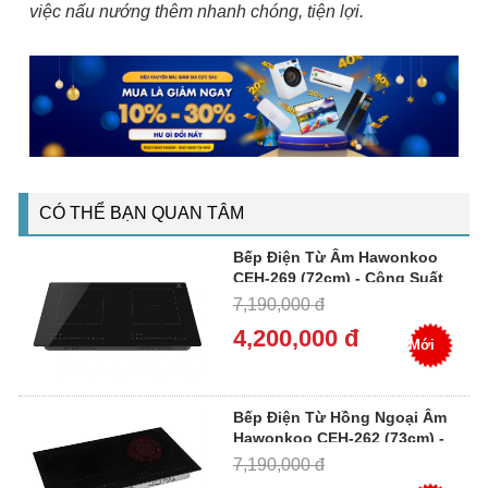
việc nấu nướng thêm nhanh chóng, tiện lợi.
CÓ THỂ BẠN QUAN TÂM
Bếp Điện Từ Âm Hawonkoo
CEH-269 (72cm) - Công Suất
5200W, Inverter, Đôi 2 Vùng
7,190,000 đ
Nấu
4,200,000 đ
Mới
Bếp Điện Từ Hồng Ngoại Âm
Hawonkoo CEH-262 (73cm) -
Công Suất 4800W, Inverter,
7,190,000 đ
Đôi 2 Vùng Nấu