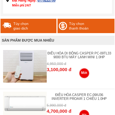
Đặt Hàng Ngay:
0779222799
Miễn phí 24/7
Tùy chọn
Tùy chọn
giao dịch
thanh thoán
SẢN PHẨM ĐƯỢC MUA NHIỀU
ĐIỀU HÒA DI ĐỘNG CASPER PC-09TL33
9000 BTU MÁY LẠNH MINI 1.0HP
4,950,000 đ
3,100,000 đ
Mới
ĐIỀU HÒA CASPER EC-09IU36
INVERTER PROAIR 1 CHIỀU 1.0HP
5,990,000 đ
4,700,000 đ
Mới