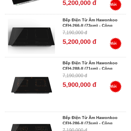
5,200,000 đ
Mới
Bếp Điện Từ Âm Hawonkoo
CEH-266-II (73cm) - Công
Suất 5400W, Inverter, Đôi 2
7,190,000 đ
Vùng Nấu
5,200,000 đ
Mới
Bếp Điện Từ Âm Hawonkoo
CEH-288-II (71cm) - Công
Suất 5200W, Inverter, Đôi 2
7,190,000 đ
Vùng Nấu
5,900,000 đ
Mới
Bếp Điện Từ Âm Hawonkoo
CEH-286-II (73cm) - Công
Suất 5400W, Inverter, Đôi 2
7,190,000 đ