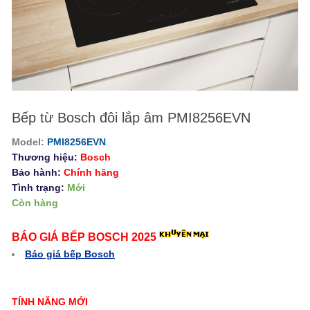
Bếp từ Bosch đôi lắp âm PMI8256EVN
Model:
PMI8256EVN
Thương hiệu:
Bosch
Bảo hành:
Chính hãng
Tình trạng:
Mới
Còn hàng
BÁO GIÁ BẾP BOSCH 2025
Báo giá bếp Bosch
TÍNH NĂNG MỚI