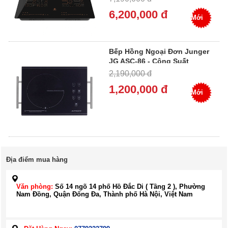
Vùng Nấu
6,200,000 đ
Mới
Bếp Hồng Ngoại Đơn Junger
JG ASC-86 - Công Suất
2200W
2,190,000 đ
1,200,000 đ
Mới
Địa điểm mua hàng
Văn phòng:
Số 14 ngõ 14 phố Hồ Đắc Di ( Tầng 2 ), Phường
Nam Đồng, Quận Đống Đa, Thành phố Hà Nội, Việt Nam