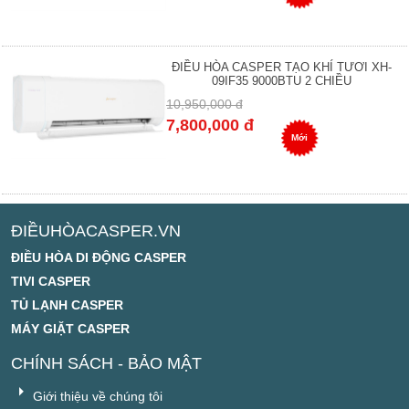
ĐIỀU HÒA CASPER TẠO KHÍ TƯƠI XH-
09IF35 9000BTU 2 CHIỀU
10,950,000 đ
7,800,000 đ
Mới
ĐIỀUHÒACASPER.VN
ĐIỀU HÒA DI ĐỘNG CASPER
TIVI CASPER
TỦ LẠNH CASPER
MÁY GIẶT CASPER
CHÍNH SÁCH - BẢO MẬT
Giới thiệu về chúng tôi