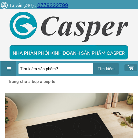
0779222799
Tư vấn (24/7) :
DANH
Trang chủ
»
bep
»
bep-tu
MỤC
SẢN
PHẨM