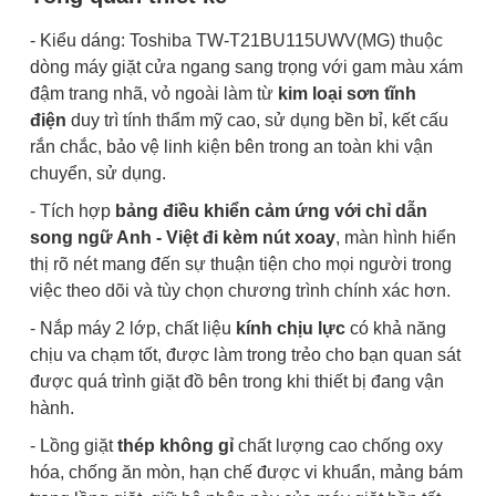
- Kiểu dáng: Toshiba TW-T21BU115UWV(MG) thuộc
dòng máy giặt cửa ngang sang trọng với gam màu xám
đậm trang nhã, vỏ ngoài làm từ
kim loại sơn tĩnh
điện
duy trì tính thẩm mỹ cao, sử dụng bền bỉ, kết cấu
rắn chắc, bảo vệ linh kiện bên trong an toàn khi vận
chuyển, sử dụng.
- Tích hợp
bảng điều khiển cảm ứng với chỉ dẫn
song ngữ Anh - Việt đi kèm nút xoay
, màn hình hiển
thị rõ nét mang đến sự thuận tiện cho mọi người trong
việc theo dõi và tùy chọn chương trình chính xác hơn.
- Nắp máy 2 lớp, chất liệu
kính chịu lực
có khả năng
chịu va chạm tốt, được làm trong trẻo cho bạn quan sát
được quá trình giặt đồ bên trong khi thiết bị đang vận
hành.
- Lồng giặt
thép không gỉ
chất lượng cao
chống oxy
hóa, chống ăn mòn, hạn chế được vi khuẩn, mảng bám