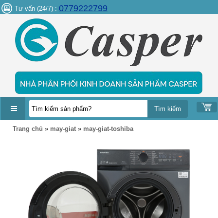
0779222799
Tư vấn (24/7) :
DANH
Trang chủ
»
may-giat
»
may-giat-toshiba
MỤC
SẢN
PHẨM