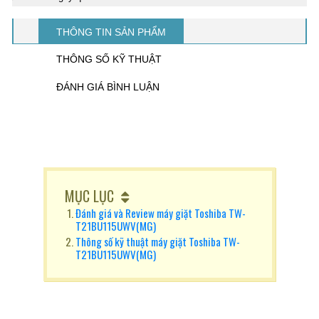
THÔNG TIN SẢN PHẨM
THÔNG SỐ KỸ THUẬT
ĐÁNH GIÁ BÌNH LUẬN
MỤC LỤC
Đánh giá và Review máy giặt Toshiba TW-
T21BU115UWV(MG)
Thông số kỹ thuật máy giặt Toshiba TW-
T21BU115UWV(MG)