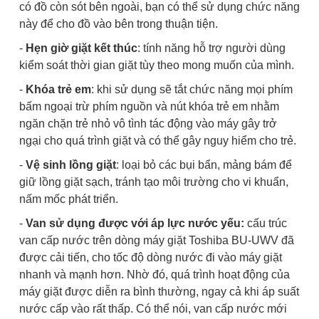
có đồ còn sót bên ngoài, bạn có thể sử dụng chức năng
này để cho đồ vào bên trong thuận tiện.
-
Hẹn giờ giặt kết thúc
: tính năng hỗ trợ người dùng
kiểm soát thời gian giặt tùy theo mong muốn của mình.
-
Khóa trẻ em
: khi sử dụng sẽ tắt chức năng mọi phím
bấm ngoại trừ phím nguồn và nút khóa trẻ em nhằm
ngăn chặn trẻ nhỏ vô tình tác động vào máy gây trở
ngại cho quá trình giặt và có thể gây nguy hiểm cho trẻ.
-
Vệ sinh lồng giặt
: loại bỏ các bụi bẩn, mảng bám để
giữ lồng giặt sạch, tránh tạo môi trường cho vi khuẩn,
nấm mốc phát triển.
-
Van sử dụng được với áp lực nước yếu:
cấu trúc
van cấp nước trên dòng máy giặt Toshiba BU-UWV đã
được cải tiến, cho tốc độ dòng nước đi vào máy giặt
nhanh và mạnh hơn. Nhờ đó, quá trình hoạt động của
máy giặt được diễn ra bình thường, ngay cả khi áp suất
nước cấp vào rất thấp. Có thể nói, van cấp nước mới