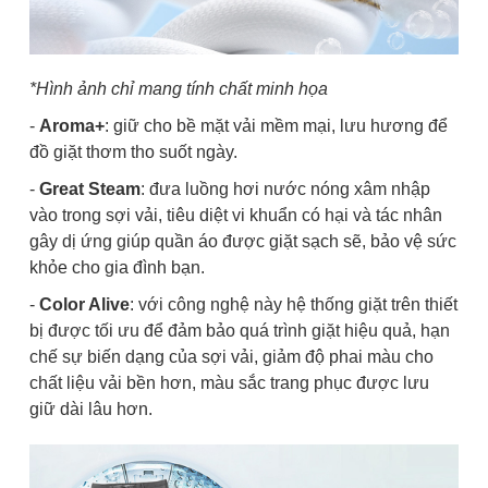
*Hình ảnh chỉ mang tính chất minh họa
-
Aroma+
: giữ cho bề mặt vải mềm mại, lưu hương để
đồ giặt thơm tho suốt ngày.
-
Great Steam
: đưa luồng hơi nước nóng xâm nhập
vào trong sợi vải, tiêu diệt vi khuẩn có hại và tác nhân
gây dị ứng giúp quần áo được giặt sạch sẽ, bảo vệ sức
khỏe cho gia đình bạn.
-
Color Alive
: với công nghệ này hệ thống giặt trên thiết
bị được tối ưu để đảm bảo quá trình giặt hiệu quả, hạn
chế sự biến dạng của sợi vải, giảm độ phai màu cho
chất liệu vải bền hơn, màu sắc trang phục được lưu
giữ dài lâu hơn.