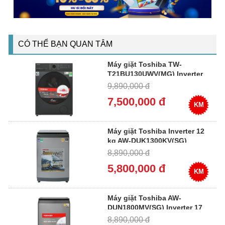
CÓ THỂ BẠN QUAN TÂM
Máy giặt Toshiba TW-
T21BU130UWV(MG) Inverter
12 kg
9,890,000 đ
7,500,000 đ
KM
Máy giặt Toshiba Inverter 12
kg AW-DUK1300KV(SG)
8,890,000 đ
5,800,000 đ
KM
Máy giặt Toshiba AW-
DUN1800MV(SG) Inverter 17
kg
8,890,000 đ