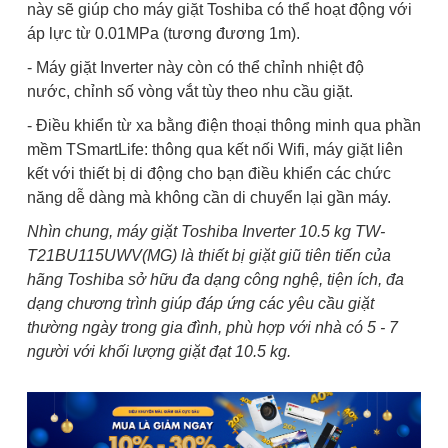
này sẽ giúp cho máy giặt Toshiba có thể hoạt động với
áp lực từ 0.01MPa (tương đương 1m).
- Máy giặt Inverter này còn có thể chỉnh nhiệt độ
nước, chỉnh số vòng vắt tùy theo nhu cầu giặt.
- Điều khiển từ xa bằng điện thoại thông minh qua phần
mềm TSmartLife: thông qua kết nối Wifi, máy giặt liên
kết với thiết bị di động cho bạn điều khiển các chức
năng dễ dàng mà không cần di chuyển lại gần máy.
Nhìn chung, máy giặt Toshiba Inverter 10.5 kg TW-
T21BU115UWV(MG) là thiết bị giặt giũ tiên tiến của
hãng Toshiba sở hữu đa dạng công nghệ, tiện ích, đa
dạng chương trình giúp đáp ứng các yêu cầu giặt
thường ngày trong gia đình, phù hợp với nhà có 5 - 7
người với khối lượng giặt đạt 10.5 kg.