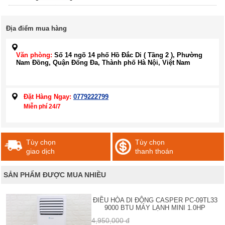
Địa điểm mua hàng
Văn phòng:
Số 14 ngõ 14 phố Hồ Đắc Di ( Tầng 2 ), Phường
Nam Đồng, Quận Đống Đa, Thành phố Hà Nội, Việt Nam
Đặt Hàng Ngay:
0779222799
Miễn phí 24/7
Tùy chọn
Tùy chọn
giao dịch
thanh thoán
SẢN PHẨM ĐƯỢC MUA NHIỀU
ĐIỀU HÒA DI ĐỘNG CASPER PC-09TL33
9000 BTU MÁY LẠNH MINI 1.0HP
4,950,000 đ