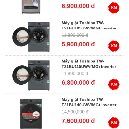
6,900,000 đ
KM
Máy giặt Toshiba TW-
T21BU105UWV(MG) Inverter
9.5 kg
11,890,000 đ
5,900,000 đ
KM
Máy giặt Toshiba TW-
T21BU115UWV(MG) Inverter
10.5 kg
11,890,000 đ
6,800,000 đ
KM
Máy giặt Toshiba TW-
T21BU140UWV(MG) Inverter
13 kg
14,590,000 đ
7,600,000 đ
KM