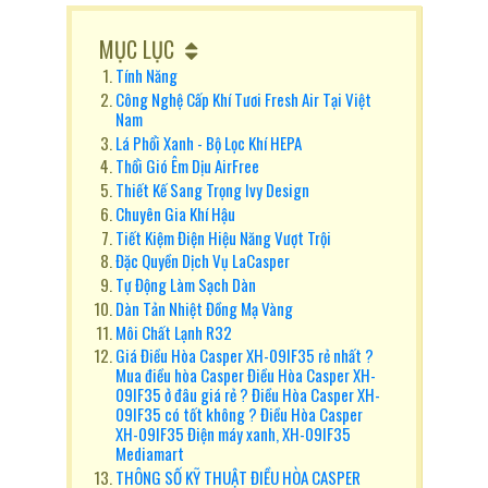
MỤC LỤC
Tính Năng
Công Nghệ Cấp Khí Tươi Fresh Air Tại Việt
Nam
Lá Phổi Xanh - Bộ Lọc Khí HEPA
Thổi Gió Êm Dịu AirFree
Thiết Kế Sang Trọng Ivy Design
Chuyên Gia Khí Hậu
Tiết Kiệm Điện Hiệu Năng Vượt Trội
Đặc Quyền Dịch Vụ LaCasper
Tự Động Làm Sạch Dàn
Dàn Tản Nhiệt Đồng Mạ Vàng
Môi Chất Lạnh R32
Giá Điều Hòa Casper XH-09IF35 rẻ nhất ?
Mua điều hòa Casper Điều Hòa Casper XH-
09IF35 ở đâu giá rẻ ? Điều Hòa Casper XH-
09IF35 có tốt không ? Điều Hòa Casper
XH-09IF35 Điện máy xanh, XH-09IF35
Mediamart
THÔNG SỐ KỸ THUẬT ĐIỀU HÒA CASPER