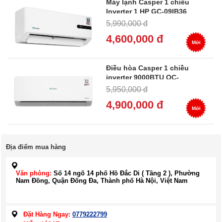
Máy lạnh Casper 1 chiều
Inverter 1 HP GC-09IB36
5,990,000 đ
4,600,000 đ
Mới
Điều hòa Casper 1 chiều
inverter 9000BTU QC-
09IU36A
5,950,000 đ
4,900,000 đ
Mới
Địa điểm mua hàng
Văn phòng:
Số 14 ngõ 14 phố Hồ Đắc Di ( Tầng 2 ), Phường
Nam Đồng, Quận Đống Đa, Thành phố Hà Nội, Việt Nam
Đặt Hàng Ngay:
0779222799