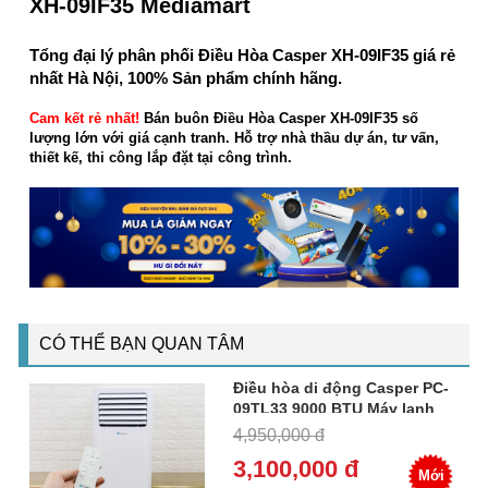
XH-09IF35 Mediamart
Tổng đại lý phân phối Điều Hòa Casper XH-09IF35 giá rẻ
nhất Hà Nội, 100% Sản phẩm chính hãng.
Cam kết rẻ nhất!
Bán buôn Điều Hòa Casper XH-09IF35 số
lượng lớn với giá cạnh tranh. Hỗ trợ nhà thầu dự án, tư vấn,
thiết kế, thi công lắp đặt tại công trình.
CÓ THỂ BẠN QUAN TÂM
Điều hòa di động Casper PC-
09TL33 9000 BTU Máy lạnh
mini 1.0HP
4,950,000 đ
3,100,000 đ
Mới