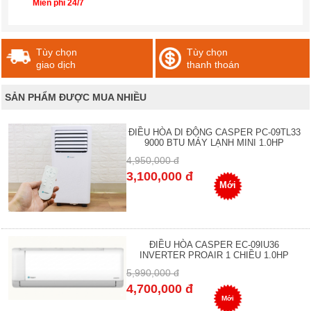
Miễn phí 24/7
Tùy chọn
Tùy chọn
giao dịch
thanh thoán
SẢN PHẨM ĐƯỢC MUA NHIỀU
ĐIỀU HÒA DI ĐỘNG CASPER PC-09TL33
9000 BTU MÁY LẠNH MINI 1.0HP
4,950,000 đ
3,100,000 đ
Mới
ĐIỀU HÒA CASPER EC-09IU36
INVERTER PROAIR 1 CHIỀU 1.0HP
5,990,000 đ
4,700,000 đ
Mới