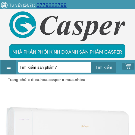
0779222799
Tư vấn (24/7) :
DANH
Trang chủ
»
dieu-hoa-casper
»
mua-nhieu
MỤC
SẢN
PHẨM