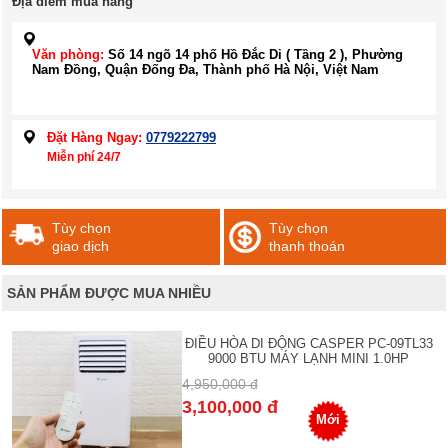
Địa điểm mua hàng
Văn phòng:
Số 14 ngõ 14 phố Hồ Đắc Di ( Tầng 2 ), Phường
Nam Đồng, Quận Đống Đa, Thành phố Hà Nội, Việt Nam
Đặt Hàng Ngay:
0779222799
Miễn phí 24/7
Tùy chọn
Tùy chọn
giao dịch
thanh thoán
SẢN PHẨM ĐƯỢC MUA NHIỀU
ĐIỀU HÒA DI ĐỘNG CASPER PC-09TL33
9000 BTU MÁY LẠNH MINI 1.0HP
4,950,000 đ
3,100,000 đ
Mới