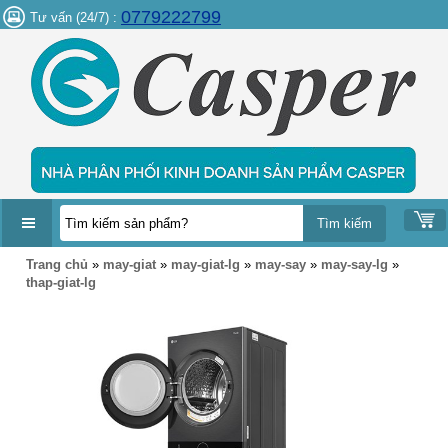
0779222799
Tư vấn (24/7) :
DANH
Trang chủ
»
may-giat
»
may-giat-lg
»
may-say
»
may-say-lg
»
MỤC
thap-giat-lg
SẢN
PHẨM