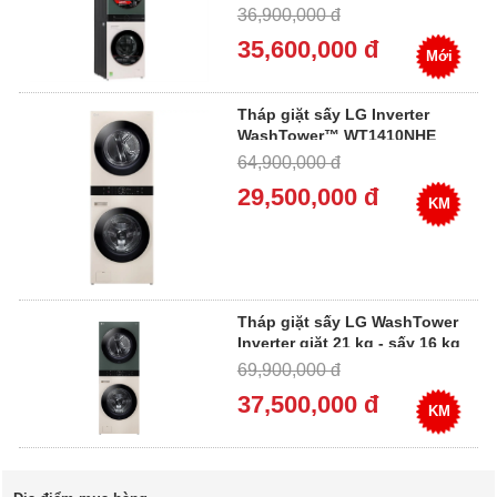
Inverter giặt 14 kg - sấy 10 kg
36,900,000 đ
35,600,000 đ
Mới
Tháp giặt sấy LG Inverter
WashTower™ WT1410NHE
lồng ngang (Giặt 14kg / Sấy
64,900,000 đ
10kg)
29,500,000 đ
KM
Tháp giặt sấy LG WashTower
Inverter giặt 21 kg - sấy 16 kg
WT2116SHEG
69,900,000 đ
37,500,000 đ
KM