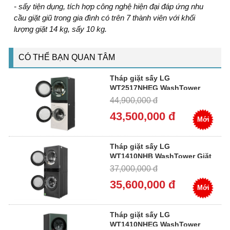
- sấy tiện dụng, tích hợp công nghệ hiện đại đáp ứng nhu
cầu giặt giũ trong gia đình có trên 7 thành viên với khối
lượng giặt 14 kg, sấy 10 kg.
CÓ THỂ BẠN QUAN TÂM
Tháp giặt sấy LG
WT2517NHEG WashTower
giặt 25kg sấy 17kg
44,900,000 đ
43,500,000 đ
Mới
Tháp giặt sấy LG
WT1410NHB WashTower Giặt
14kg Sấy 10kg
37,000,000 đ
35,600,000 đ
Mới
Tháp giặt sấy LG
WT1410NHEG WashTower