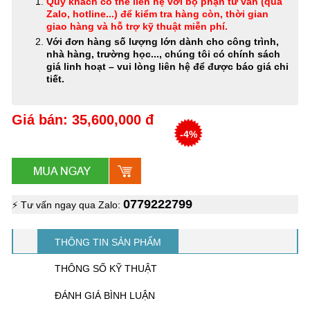
Quý khách có thể
liên hệ với bộ phận tư vấn (qua
Zalo, hotline...) để kiểm tra hàng còn, thời gian
giao hàng và hỗ trợ kỹ thuật miễn phí
.
Với đơn hàng số lượng lớn dành cho công trình,
nhà hàng, trường học..., chúng tôi có chính sách
giá linh hoạt – vui lòng liên hệ để được báo giá chi
tiết.
Giá bán: 35,600,000 đ
-4%
0779222799
⚡ Tư vấn ngay qua Zalo:
THÔNG TIN SẢN PHẨM
THÔNG SỐ KỸ THUẬT
ĐÁNH GIÁ BÌNH LUẬN