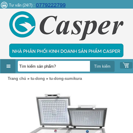
0779222799
Tư vấn (24/7) :
DANH
Trang chủ
»
tu-dong
»
tu-dong-sumikura
MỤC
SẢN
PHẨM