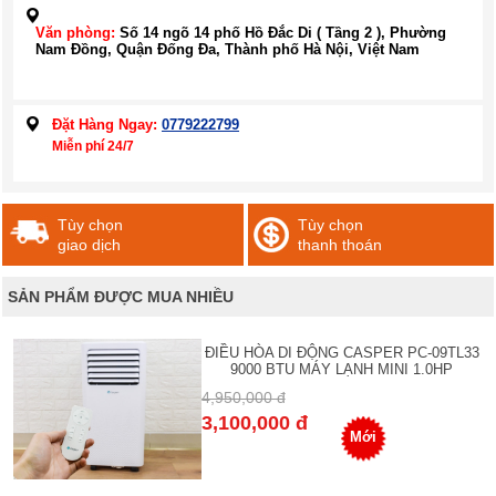
Văn phòng:
Số 14 ngõ 14 phố Hồ Đắc Di ( Tầng 2 ), Phường
Nam Đồng, Quận Đống Đa, Thành phố Hà Nội, Việt Nam
Đặt Hàng Ngay:
0779222799
Miễn phí 24/7
Tùy chọn
Tùy chọn
giao dịch
thanh thoán
SẢN PHẨM ĐƯỢC MUA NHIỀU
ĐIỀU HÒA DI ĐỘNG CASPER PC-09TL33
9000 BTU MÁY LẠNH MINI 1.0HP
4,950,000 đ
3,100,000 đ
Mới