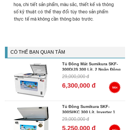
họa, chi tiết sản phẩm, màu sắc, thiết kế và thông
số kỹ thuật có thể thay đổi tùy theo sản phẩm
thực tế mà không cần thông báo trước.
CÓ THỂ BẠN QUAN TÂM
Tủ Đông Mát Sumikura SKF-
300D/JS 300 Lít, 2 Ngăn Đông
Mát
29,000,000 đ
6,300,000 đ
Mới
Tủ Đông Sumikura SKF-
300SI/KC 300 Lít, Inverter 1
Ngăn 1 Cánh
29,000,000 đ
5,250,000 đ