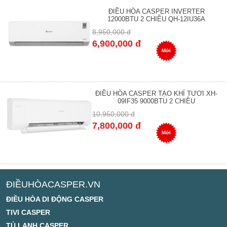
ĐIỀU HÒA CASPER INVERTER
12000BTU 2 CHIỀU QH-12IU36A
8,950,000 đ
6,900,000 đ
Mới
ĐIỀU HÒA CASPER TẠO KHÍ TƯƠI XH-
09IF35 9000BTU 2 CHIỀU
10,950,000 đ
7,800,000 đ
Mới
ĐIỀUHÒACASPER.VN
ĐIỀU HÒA DI ĐỘNG CASPER
TIVI CASPER
TỦ LẠNH CASPER