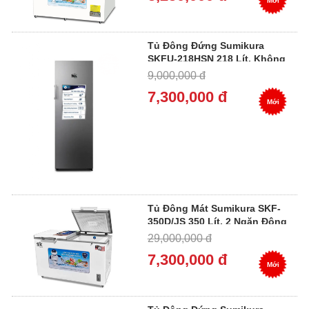
Mới
Tủ Đông Đứng Sumikura
SKFU-218HSN 218 Lít, Không
Đóng Tuyết
9,000,000 đ
7,300,000 đ
Mới
Tủ Đông Mát Sumikura SKF-
350D/JS 350 Lít, 2 Ngăn Đông
Mát
29,000,000 đ
7,300,000 đ
Mới