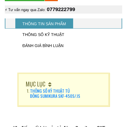
0779222799
⚡ Tư vấn ngay qua Zalo:
THÔNG TIN SẢN PHẨM
THÔNG SỐ KỸ THUẬT
ĐÁNH GIÁ BÌNH LUẬN
MỤC LỤC
THÔNG SỐ KỸ THUẬT TỦ
ĐÔNG SUMIKURA SKF-450S/JS