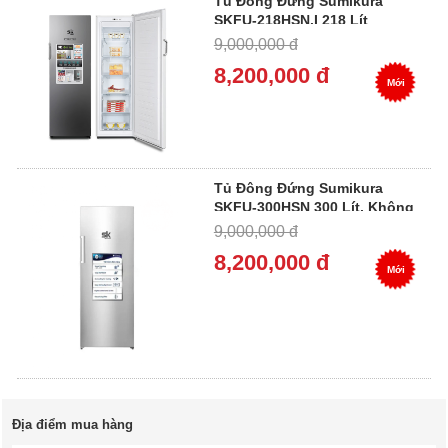
Tủ Đông Đứng Sumikura
SKFU-218HSN.I 218 Lít
Inverter, Không Đóng Tuyết
9,000,000 đ
8,200,000 đ
Mới
Tủ Đông Đứng Sumikura
SKFU-300HSN 300 Lít, Không
Đóng Tuyết
9,000,000 đ
8,200,000 đ
Mới
Địa điểm mua hàng