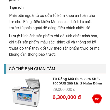
Tiện ích
Phía bên ngoài tủ có cửa tủ kèm khóa an toàn cho
trẻ nhỏ. Bảng điều khiển Mechanical bố trí ở mặt
trước tủ phía ngoài dễ dàng điều chỉnh nhiệt độ.
Lưu ý:
Hình ảnh sản phẩm chỉ có tính chất minh họa,
chi tiết sản phẩm, màu sắc, thiết kế và thông số kỹ
thuật có thể thay đổi tùy theo sản phẩm thực tế mà
không cần thông báo trước.
CÓ THỂ BẠN QUAN TÂM
Tủ Đông Mát Sumikura SKF-
300D/JS 300 Lít, 2 Ngăn Đông
Mát
29,000,000 đ
6,300,000 đ
Mới