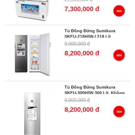
7,300,000 đ
Mới
Tủ Đông Đứng Sumikura
SKFU-218HSN.I 218 Lít
Inverter, Không Đóng Tuyết
9,000,000 đ
8,200,000 đ
Mới
Tủ Đông Đứng Sumikura
SKFU-300HSN 300 Lít, Không
Đóng Tuyết
9,000,000 đ
8,200,000 đ
Mới