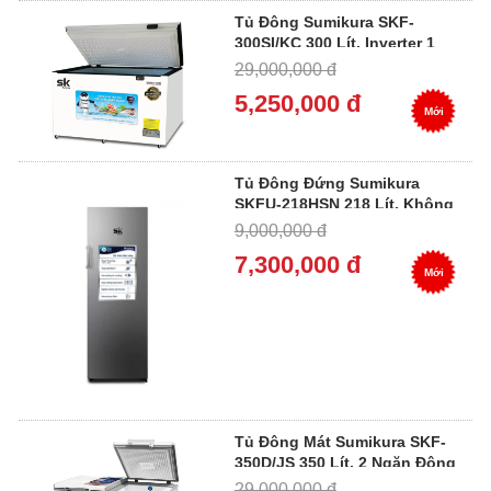
Tủ Đông Sumikura SKF-
300SI/KC 300 Lít, Inverter 1
Ngăn 1 Cánh
29,000,000 đ
5,250,000 đ
Mới
Tủ Đông Đứng Sumikura
SKFU-218HSN 218 Lít, Không
Đóng Tuyết
9,000,000 đ
7,300,000 đ
Mới
Tủ Đông Mát Sumikura SKF-
350D/JS 350 Lít, 2 Ngăn Đông
Mát
29,000,000 đ