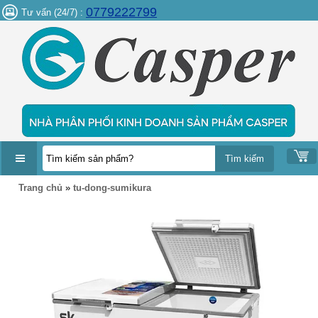
0779222799
Tư vấn (24/7) :
DANH
Trang chủ
»
tu-dong-sumikura
MỤC
SẢN
PHẨM