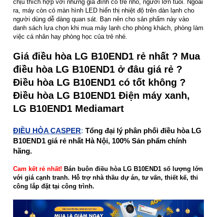
chịu thích hợp với những gia đình có trẻ nhỏ, người lớn tuổi. Ngoài
ra, máy còn có màn hình LED hiển thị nhiệt độ trên dàn lạnh cho
người dùng dễ dàng quan sát. Bạn nên cho sản phẩm này vào
danh sách lựa chọn khi mua máy lạnh cho phòng khách, phòng làm
việc cá nhân hay phòng học của trẻ nhé.
Giá điều hòa LG B10END1 rẻ nhất ? Mua
điều hòa LG B10END1 ở đâu giá rẻ ?
Điều hòa LG B10END1 có tốt không ?
Điều hòa LG B10END1 Điện máy xanh,
LG B10END1 Mediamart
ĐIỀU HÒA CASPER
:
Tổng đại lý phân phối điều hòa LG
B10END1 giá rẻ nhất Hà Nội, 100% Sản phẩm chính
hãng.
Cam kết rẻ nhất!
Bán buôn điều hòa LG B10END1 số lượng lớn
với giá cạnh tranh. Hỗ trợ nhà thầu dự án, tư vấn, thiết kế, thi
công lắp đặt tại công trình.