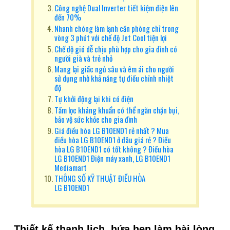
Công nghệ Dual Inverter tiết kiệm điện lên
đến 70%
Nhanh chóng làm lạnh căn phòng chỉ trong
vòng 3 phút với chế độ Jet Cool tiện lợi
Chế độ gió dễ chịu phù hợp cho gia đình có
người già và trẻ nhỏ
Mang lại giấc ngủ sâu và êm ái cho người
sử dụng nhờ khả năng tự điều chỉnh nhiệt
độ
Tự khởi động lại khi có điện
Tấm lọc kháng khuẩn có thể ngăn chặn bụi,
bảo vệ sức khỏe cho gia đình
Giá điều hòa LG B10END1 rẻ nhất ? Mua
điều hòa LG B10END1 ở đâu giá rẻ ? Điều
hòa LG B10END1 có tốt không ? Điều hòa
LG B10END1 Điện máy xanh, LG B10END1
Mediamart
THÔNG SỐ KỸ THUẬT ĐIỀU HÒA
LG B10END1
Thiết kế thanh lịch, hứa hẹn làm hài lòng