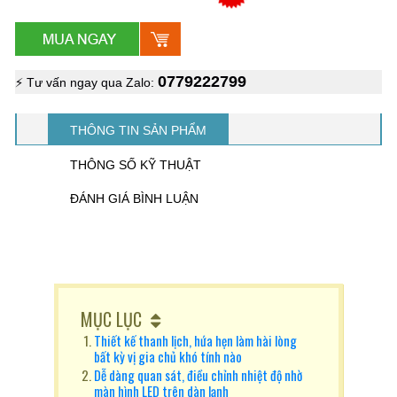
0779222799
⚡ Tư vấn ngay qua Zalo:
THÔNG TIN SẢN PHẨM
THÔNG SỐ KỸ THUẬT
ĐÁNH GIÁ BÌNH LUẬN
MỤC LỤC
Thiết kế thanh lịch, hứa hẹn làm hài lòng
bất kỳ vị gia chủ khó tính nào
Dễ dàng quan sát, điều chỉnh nhiệt độ nhờ
màn hình LED trên dàn lạnh