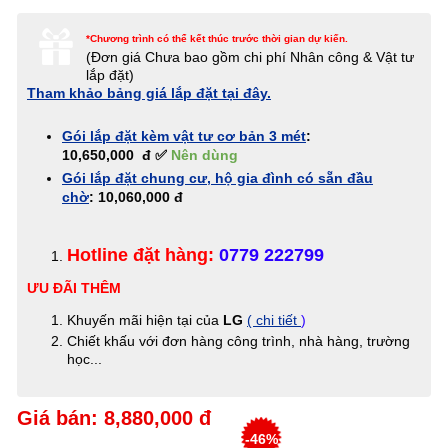
*Chương trình có thể kết thúc trước thời gian dự kiến.
(Đơn giá
Chưa bao gồm chi phí Nhân công & Vật tư
lắp đặt)
Tham khảo bảng giá lắp đặt tại đây.
Gói lắp đặt kèm vật tư cơ bản 3 mét
:
10,650,000 đ ✅
Nên dùng
Gói lắp đặt chung cư, hộ gia đình có sẵn đầu
chờ
: 10,060,000 đ
Hotline đặt hàng:
0779 222799
ƯU ĐÃI THÊM
Khuyến mãi hiện tại của
LG
( chi tiết
)
Chiết khấu với đơn hàng công trình, nhà hàng, trường
học...
Giá bán: 8,880,000 đ
-46%