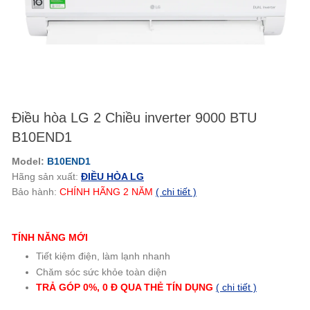
Điều hòa LG 2 Chiều inverter 9000 BTU
B10END1
Model:
B10END1
Hãng sản xuất:
ĐIỀU HÒA LG
Bảo hành:
CHÍNH HÃNG
2
NĂM
( chi tiết )
TÍNH NĂNG MỚI
Tiết kiệm điện, làm lạnh nhanh
Chăm sóc sức khỏe toàn diện
TRẢ GÓP 0%, 0 Đ QUA THẺ TÍN
DỤNG
( chi tiết )