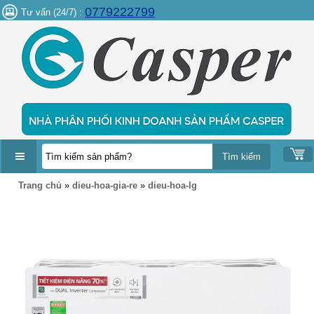
0779222799
Tư vấn (24/7) :
DANH
Trang chủ
»
dieu-hoa-gia-re
»
dieu-hoa-lg
MỤC
SẢN
PHẨM