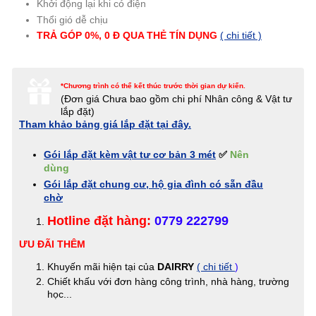
Khởi động lại khi có điện
Thổi gió dễ chịu
TRẢ GÓP 0%, 0 Đ QUA THẺ TÍN
DỤNG
( chi tiết )
*Chương trình có thể kết thúc trước thời gian dự kiến.
(Đơn giá
Chưa bao gồm chi phí Nhân công & Vật tư
lắp đặt)
Tham khảo bảng giá lắp đặt tại đây.
Gói lắp đặt kèm vật tư cơ bản 3 mét
✅
Nên
dùng
Gói lắp đặt chung cư, hộ gia đình có sẵn đầu
chờ
Hotline đặt hàng:
0779 222799
ƯU ĐÃI THÊM
Khuyến mãi hiện tại của
DAIRRY
( chi tiết
)
Chiết khấu với đơn hàng công trình, nhà hàng, trường
học...