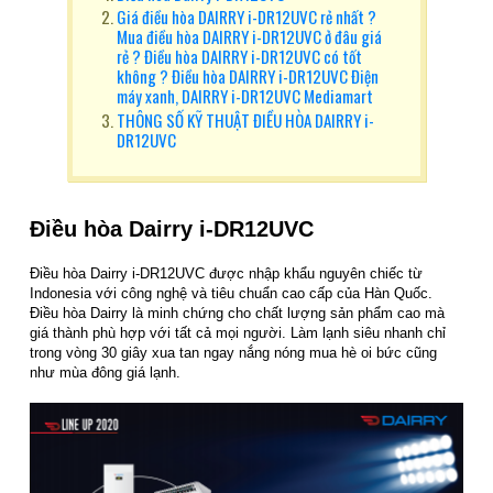
Giá điều hòa DAIRRY i-DR12UVC rẻ nhất ?
Mua điều hòa DAIRRY i-DR12UVC ở đâu giá
rẻ ? Điều hòa DAIRRY i-DR12UVC có tốt
không ? Điều hòa DAIRRY i-DR12UVC Điện
máy xanh, DAIRRY i-DR12UVC Mediamart
THÔNG SỐ KỸ THUẬT ĐIỀU HÒA DAIRRY i-
DR12UVC
Điều hòa Dairry i-DR12UVC
Điều hòa Dairry i-DR12UVC được nhập khẩu nguyên chiếc từ
Indonesia với công nghệ và tiêu chuẩn cao cấp của Hàn Quốc.
Điều hòa Dairry là minh chứng cho chất lượng sản phẩm cao mà
giá thành phù hợp với tất cả mọi người. Làm lạnh siêu nhanh chỉ
trong vòng 30 giây xua tan ngay nắng nóng mua hè oi bức cũng
như mùa đông giá lạnh.