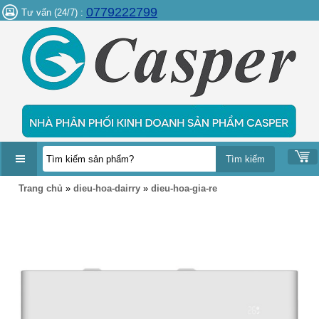
0779222799
Tư vấn (24/7) :
DANH
Trang chủ
»
dieu-hoa-dairry
»
dieu-hoa-gia-re
MỤC
SẢN
PHẨM