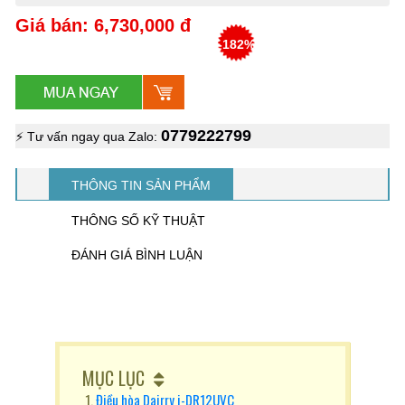
Giá bán: 6,730,000 đ
-182%
0779222799
⚡ Tư vấn ngay qua Zalo:
THÔNG TIN SẢN PHẨM
THÔNG SỐ KỸ THUẬT
ĐÁNH GIÁ BÌNH LUẬN
MỤC LỤC
Điều hòa Dairry i-DR12UVC