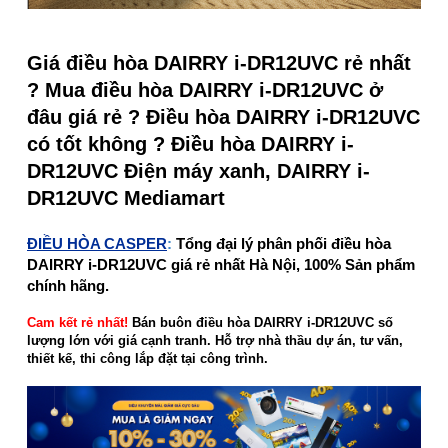
Giá điều hòa DAIRRY i-DR12UVC rẻ nhất
? Mua điều hòa DAIRRY i-DR12UVC ở
đâu giá rẻ ? Điều hòa DAIRRY i-DR12UVC
có tốt không ? Điều hòa DAIRRY i-
DR12UVC Điện máy xanh, DAIRRY i-
DR12UVC Mediamart
ĐIỀU HÒA CASPER
:
Tổng đại lý phân phối điều hòa
DAIRRY i-DR12UVC giá rẻ nhất Hà Nội, 100% Sản phẩm
chính hãng.
Cam kết rẻ nhất!
Bán buôn điều hòa DAIRRY i-DR12UVC số
lượng lớn với giá cạnh tranh. Hỗ trợ nhà thầu dự án, tư vấn,
thiết kế, thi công lắp đặt tại công trình.