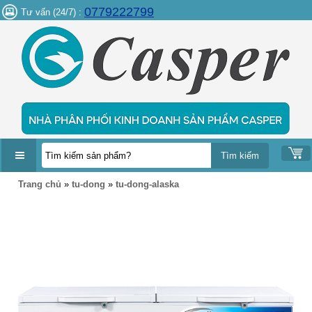
0779222799
Tư vấn (24/7) :
DANH
Trang chủ
»
tu-dong
»
tu-dong-alaska
MỤC
SẢN
PHẨM