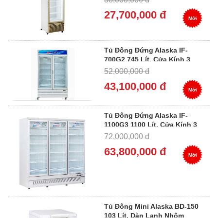
27,700,000 đ
Mới
Tủ Đông Đứng Alaska IF-
700G2 745 Lít, Cửa Kính 3
Lớp Low-E
52,000,000 đ
43,100,000 đ
Mới
Tủ Đông Đứng Alaska IF-
1100G3 1100 Lít, Cửa Kính 3
Lớp Low-E
72,000,000 đ
63,800,000 đ
Mới
Tủ Đông Mini Alaska BD-150
103 Lít, Dàn Lạnh Nhôm