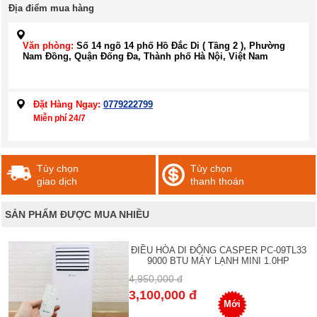
Địa điểm mua hàng
Văn phòng:
Số 14 ngõ 14 phố Hồ Đắc Di ( Tầng 2 ), Phường
Nam Đồng, Quận Đống Đa, Thành phố Hà Nội, Việt Nam
Đặt Hàng Ngay:
0779222799
Miễn phí 24/7
Tùy chọn
Tùy chọn
giao dịch
thanh thoán
SẢN PHẨM ĐƯỢC MUA NHIỀU
ĐIỀU HÒA DI ĐỘNG CASPER PC-09TL33
9000 BTU MÁY LẠNH MINI 1.0HP
4,950,000 đ
3,100,000 đ
Mới