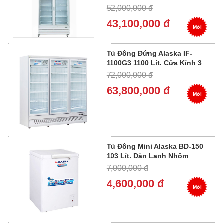
Lớp Low-E
52,000,000 đ
43,100,000 đ
Mới
Tủ Đông Đứng Alaska IF-
1100G3 1100 Lít, Cửa Kính 3
Lớp Low-E
72,000,000 đ
63,800,000 đ
Mới
Tủ Đông Mini Alaska BD-150
103 Lít, Dàn Lạnh Nhôm
7,000,000 đ
4,600,000 đ
Mới