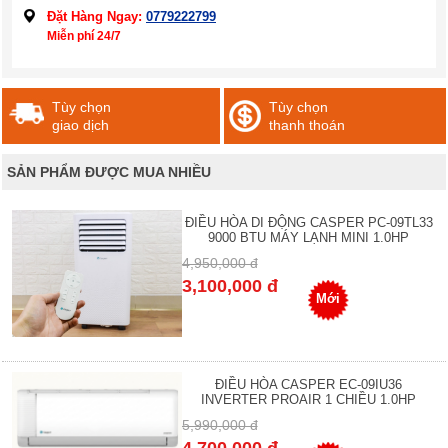
Đặt Hàng Ngay:
0779222799
Miễn phí 24/7
Tùy chọn
Tùy chọn
giao dịch
thanh thoán
SẢN PHẨM ĐƯỢC MUA NHIỀU
ĐIỀU HÒA DI ĐỘNG CASPER PC-09TL33
9000 BTU MÁY LẠNH MINI 1.0HP
4,950,000 đ
3,100,000 đ
Mới
ĐIỀU HÒA CASPER EC-09IU36
INVERTER PROAIR 1 CHIỀU 1.0HP
5,990,000 đ