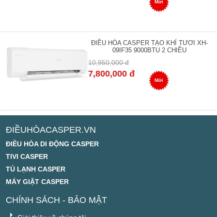
Mới
ĐIỀU HÒA CASPER TẠO KHÍ TƯƠI XH-
09IF35 9000BTU 2 CHIỀU
10,950,000 đ
7,800,000 đ
Mới
ĐIỀUHÒACASPER.VN
ĐIỀU HÒA DI ĐỘNG CASPER
TIVI CASPER
TỦ LẠNH CASPER
MÁY GIẶT CASPER
CHÍNH SÁCH - BẢO MẬT