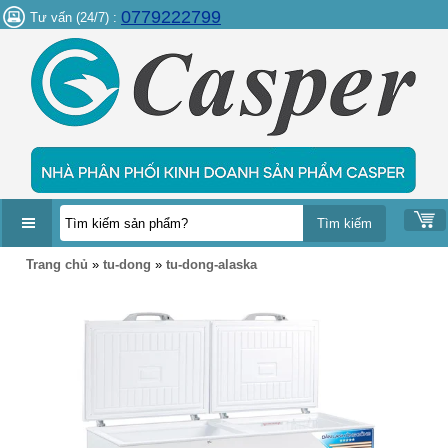
0779222799
Tư vấn (24/7) :
DANH
Trang chủ
»
tu-dong
»
tu-dong-alaska
MỤC
SẢN
PHẨM