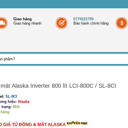
Giao hàng
0779222799
Giao hàng nhanh
Bảo hành chính hãng
mát Alaska Inverter 800 lít LCI-800C / SL-8CI
el:
SL-8CI
ơng hiệu:
Alaska
 trạng:
Mới
 hàng
O GIÁ TỦ ĐÔNG & MÁT ALASKA