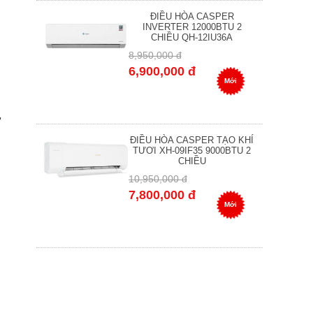
ĐIỀU HÒA CASPER
INVERTER 12000BTU 2
CHIỀU QH-12IU36A
8,950,000 đ
6,900,000 đ
Mới
,
ĐIỀU HÒA CASPER TẠO KHÍ
TƯƠI XH-09IF35 9000BTU 2
CHIỀU
10,950,000 đ
7,800,000 đ
Mới