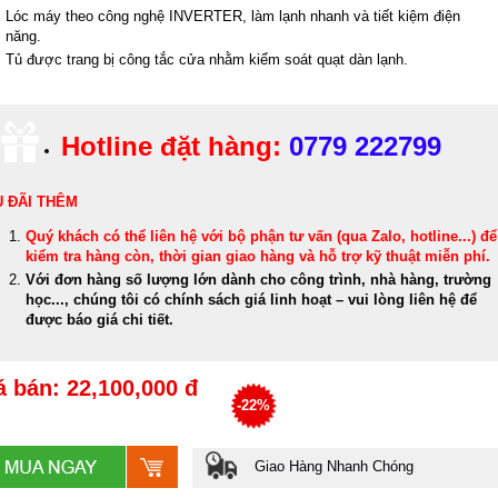
Lóc máy theo công nghệ INVERTER, làm lạnh nhanh và tiết kiệm điện
năng.
Tủ được trang bị công tắc cửa nhằm kiểm soát quạt dàn lạnh.
Hotline đặt hàng:
0779 222799
 ĐÃI THÊM
Quý khách có thể
liên hệ với bộ phận tư vấn (qua Zalo, hotline...) để
kiểm tra hàng còn, thời gian giao hàng và hỗ trợ kỹ thuật miễn phí
.
Với đơn hàng số lượng lớn dành cho công trình, nhà hàng, trường
học..., chúng tôi có chính sách giá linh hoạt – vui lòng liên hệ để
được báo giá chi tiết.
á bán: 22,100,000 đ
-22%
Giao Hàng Nhanh Chóng