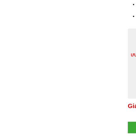
ƯU
Gi