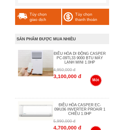
Tùy chọn
Tùy chọn
giao dịch
thanh thoán
SẢN PHẨM ĐƯỢC MUA NHIỀU
ĐIỀU HÒA DI ĐỘNG CASPER
PC-09TL33 9000 BTU MÁY
LẠNH MINI 1.0HP
4,950,000 đ
3,100,000 đ
Mới
ĐIỀU HÒA CASPER EC-
09IU36 INVERTER PROAIR 1
CHIỀU 1.0HP
5,990,000 đ
4,700,000 đ