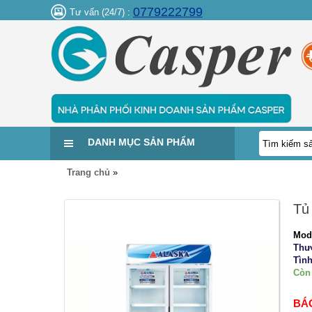
0779222799
Tư vấn (24/7) :
DANH MỤC SẢN PHẨM
Trang chủ
»
Tủ 
Mod
Thư
Tình
Còn
BÁ