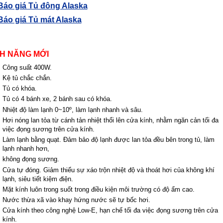
Báo giá Tủ đông Alaska
Báo giá Tủ mát Alaska
NH NĂNG MỚI
Công suất 400W.
Kệ tủ chắc chắn.
Tủ có khóa.
Tủ có 4 bánh xe, 2 bánh sau có khóa.
Nhiệt độ làm lạnh 0~10º, làm lạnh nhanh và sâu.
Hơi nóng lan tỏa từ cánh tản nhiệt thổi lên cửa kính, nhằm ngăn cản tối đa
việc đọng sương trên cửa kính.
Làm lạnh bằng quạt. Đảm bảo độ lạnh được lan tỏa đều bên trong tủ, làm
lạnh nhanh hơn,
không đọng sương.
Cửa tự đóng. Giảm thiểu sự xáo trộn nhiệt độ và thoát hơi của không khí
lạnh, siêu tiết kiệm điện.
Mặt kính luôn trong suốt trong điều kiện môi trường có độ ẩm cao.
Nước thừa xã vào khay hứng nước sẽ tự bốc hơi.
Cửa kính theo công nghệ Low-E, hạn chế tối đa việc đọng sương trên cửa
kính.