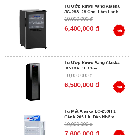
Tủ Ướp Rượu Vang Alaska
JC-28S, 28 Chai Làm Lạnh
Điện Tử
10,000,000 đ
6,400,000 đ
Mới
Tủ Ướp Rượu Vang Alaska
JC-18A, 18 Chai
10,000,000 đ
6,500,000 đ
Mới
Tủ Mát Alaska LC-233H 1
Cánh 205 Lít, Dàn Nhôm
10,000,000 đ
7,600,000 đ