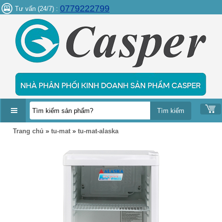
0779222799
Tư vấn (24/7) :
DANH
Trang chủ
»
tu-mat
»
tu-mat-alaska
MỤC
SẢN
PHẨM