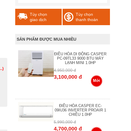
Tùy chọn
Tùy chọn
giao dịch
thanh thoán
SẢN PHẨM ĐƯỢC MUA NHIỀU
ĐIỀU HÒA DI ĐỘNG CASPER
PC-09TL33 9000 BTU MÁY
LẠNH MINI 1.0HP
.)
4,950,000 đ
3,100,000 đ
Mới
ĐIỀU HÒA CASPER EC-
09IU36 INVERTER PROAIR 1
CHIỀU 1.0HP
5,990,000 đ
4,700,000 đ