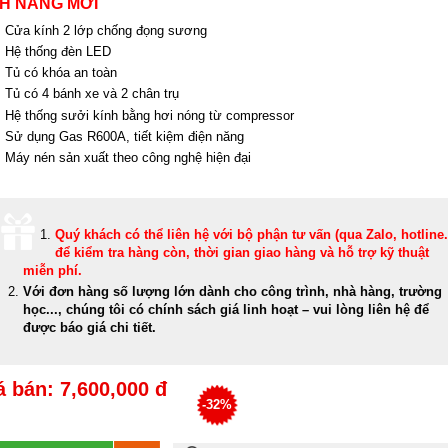
NH NĂNG MỚI
Cửa kính 2 lớp chống đọng sương
Hệ thống đèn LED
Tủ có khóa an toàn
Tủ có 4 bánh xe và 2 chân trụ
Hệ thống sưởi kính bằng hơi nóng từ compressor
Sử dụng Gas R600A, tiết kiệm điện năng
Máy nén sản xuất theo công nghệ hiện đại
Quý khách có thể
liên hệ với bộ phận tư vấn (qua Zalo, hotline..
để kiểm tra hàng còn, thời gian giao hàng và hỗ trợ kỹ thuật
miễn phí
.
Với đơn hàng số lượng lớn dành cho công trình, nhà hàng, trường
học..., chúng tôi có chính sách giá linh hoạt – vui lòng liên hệ để
được báo giá chi tiết.
á bán: 7,600,000 đ
-32%