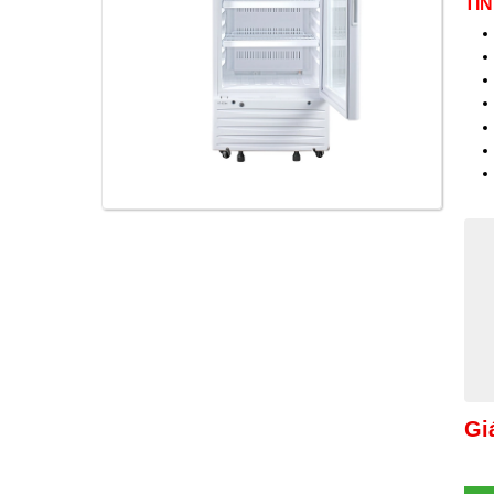
TÍ
Gi