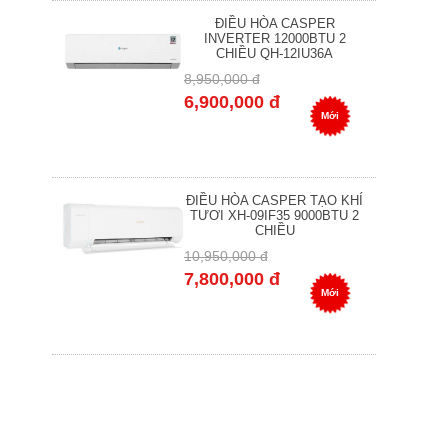
ĐIỀU HÒA CASPER
INVERTER 12000BTU 2
CHIỀU QH-12IU36A
8,950,000 đ
6,900,000 đ
Mới
ĐIỀU HÒA CASPER TẠO KHÍ
TƯƠI XH-09IF35 9000BTU 2
CHIỀU
10,950,000 đ
7,800,000 đ
Mới