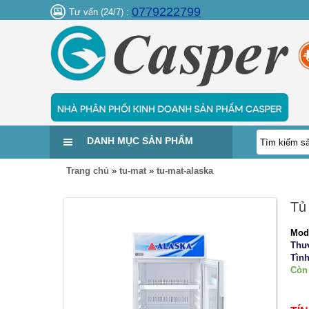
0779222799
Tư vấn (24/7) :
DANH MỤC SẢN PHẨM
Trang chủ
»
tu-mat
»
tu-mat-alaska
Tủ
Mod
Thư
Tình
Còn