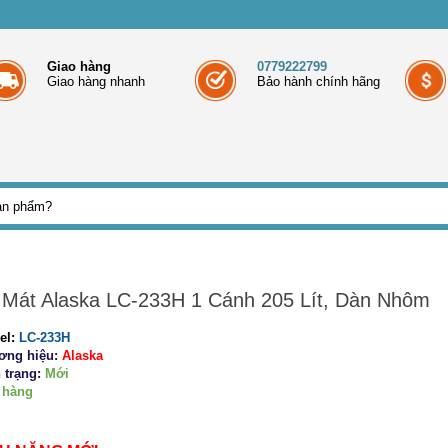
Giao hàng
0779222799
Giao hàng nhanh
Bảo hành chính hãng
 Mát Alaska LC-233H 1 Cánh 205 Lít, Dàn Nhôm
el:
LC-233H
ơng hiệu:
Alaska
 trạng:
Mới
 hàng