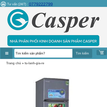
0779222799
Tư vấn (24/7) :
DANH
Trang chủ
»
tu-lanh-gia-re
MỤC
SẢN
PHẨM