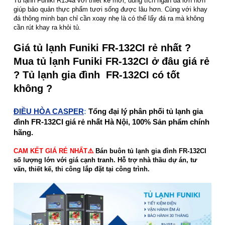
Tủ lạnh Funiki R134a với thiết kế mới, dung tích ngăn đá lớn hơn
giúp bảo quản thực phẩm tươi sống được lâu hơn. Cùng với khay
đá thông minh bạn chỉ cần xoay nhẹ là có thể lấy đá ra mà không
cần rút khay ra khỏi tủ.
Giá tủ lạnh Funiki FR-132CI rẻ nhất ?
Mua tủ lạnh Funiki FR-132CI ở đâu giá rẻ
? Tủ lạnh gia đình FR-132CI có tốt
không ?
ĐIỀU HÒA CASPER
:
Tổng đại lý phân phối tủ lạnh gia
đình FR-132CI giá rẻ nhất Hà Nội, 100% Sản phẩm chính
hãng.
CAM KẾT GIÁ RẺ NHẤT⚠️
Bán buôn tủ lạnh gia đình FR-132CI
số lượng lớn với giá cạnh tranh. Hỗ trợ nhà thầu dự án, tư
vấn, thiết kế, thi công lắp đặt tại công trình.