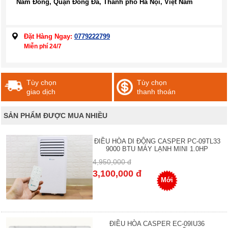
Nam Đồng, Quận Đống Đa, Thành phố Hà Nội, Việt Nam
Đặt Hàng Ngay:
0779222799
Miễn phí 24/7
Tùy chọn
Tùy chọn
giao dịch
thanh thoán
SẢN PHẨM ĐƯỢC MUA NHIỀU
ĐIỀU HÒA DI ĐỘNG CASPER PC-09TL33
9000 BTU MÁY LẠNH MINI 1.0HP
4,950,000 đ
3,100,000 đ
Mới
ĐIỀU HÒA CASPER EC-09IU36