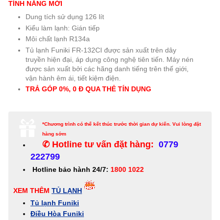
TÍNH NĂNG MỚI
Dung tích sử dụng 126 lít
Kiểu làm lạnh: Gián tiếp
Môi chất lạnh R134a
Tủ lạnh Funiki FR-132CI được sản xuất trên dây
truyền hiện đại, áp dụng công nghệ tiên tiến. Máy nén
được sản xuất bởi các hãng danh tiếng trên thế giới,
vận hành êm ái, tiết kiệm điện.
TRẢ GÓP 0%, 0 Đ QUA THẺ TÍN
DỤNG
*Chương trình có thể kết thúc trước thời gian dự kiến. Vui lòng đặt
hàng sớm
✆ Hotline tư vấn đặt hàng:
0779
222799
Hotline bảo hành 24/7:
1800 1022
XEM THÊM
TỦ LẠNH
Tủ lạnh Funiki
Điều Hòa Funiki