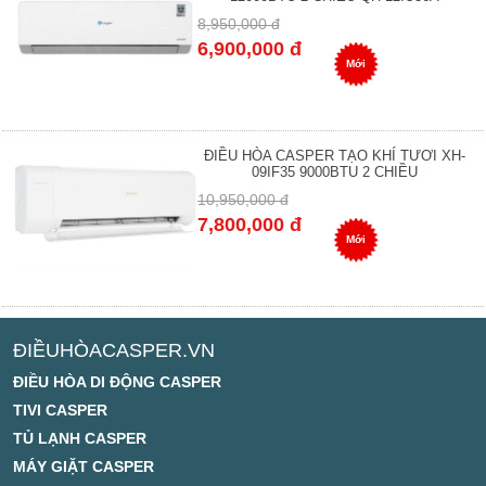
8,950,000 đ
6,900,000 đ
Mới
ĐIỀU HÒA CASPER TẠO KHÍ TƯƠI XH-
09IF35 9000BTU 2 CHIỀU
10,950,000 đ
7,800,000 đ
Mới
ĐIỀUHÒACASPER.VN
ĐIỀU HÒA DI ĐỘNG CASPER
TIVI CASPER
TỦ LẠNH CASPER
MÁY GIẶT CASPER