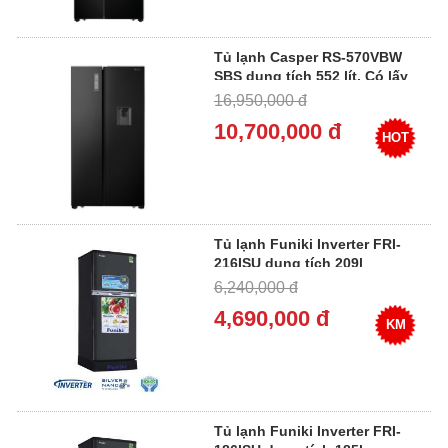
Tủ lạnh Casper RS-570VBW
SBS dung tích 552 lít, Có lấy
nước ngoài [ 2022 ]
16,950,000 đ
10,700,000 đ
HOT
Tủ lạnh Funiki Inverter FRI-
216ISU dung tích 209l
6,240,000 đ
4,690,000 đ
KM
Tủ lạnh Funiki Inverter FRI-