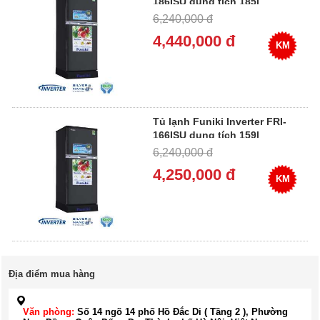
186ISU dung tích 185l
6,240,000 đ
4,440,000 đ
KM
Tủ lạnh Funiki Inverter FRI-
166ISU dung tích 159l
6,240,000 đ
4,250,000 đ
KM
Địa điểm mua hàng
Văn phòng:
Số 14 ngõ 14 phố Hồ Đắc Di ( Tầng 2 ), Phường