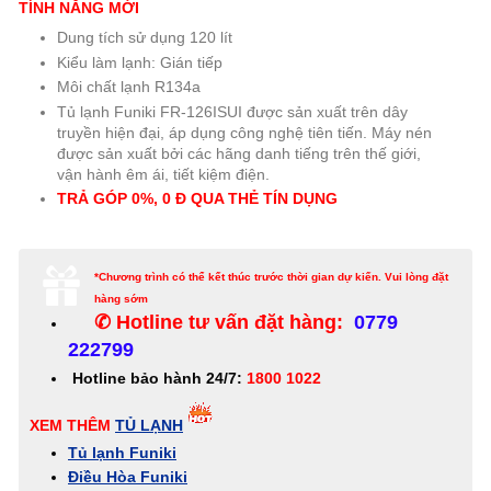
TÍNH NĂNG MỚI
Dung tích sử dụng 120 lít
Kiểu làm lạnh: Gián tiếp
Môi chất lạnh R134a
Tủ lạnh Funiki FR-126ISUI được sản xuất trên dây
truyền hiện đại, áp dụng công nghệ tiên tiến. Máy nén
được sản xuất bởi các hãng danh tiếng trên thế giới,
vận hành êm ái, tiết kiệm điện.
TRẢ GÓP 0%, 0 Đ QUA THẺ TÍN
DỤNG
*Chương trình có thể kết thúc trước thời gian dự kiến. Vui lòng đặt
hàng sớm
✆ Hotline tư vấn đặt hàng:
0779
222799
Hotline bảo hành 24/7:
1800 1022
XEM THÊM
TỦ LẠNH
Tủ lạnh Funiki
Điều Hòa Funiki