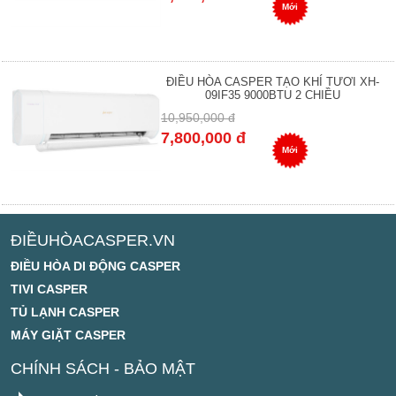
Mới
ĐIỀU HÒA CASPER TẠO KHÍ TƯƠI XH-
09IF35 9000BTU 2 CHIỀU
10,950,000 đ
7,800,000 đ
Mới
ĐIỀUHÒACASPER.VN
ĐIỀU HÒA DI ĐỘNG CASPER
TIVI CASPER
TỦ LẠNH CASPER
MÁY GIẶT CASPER
CHÍNH SÁCH - BẢO MẬT