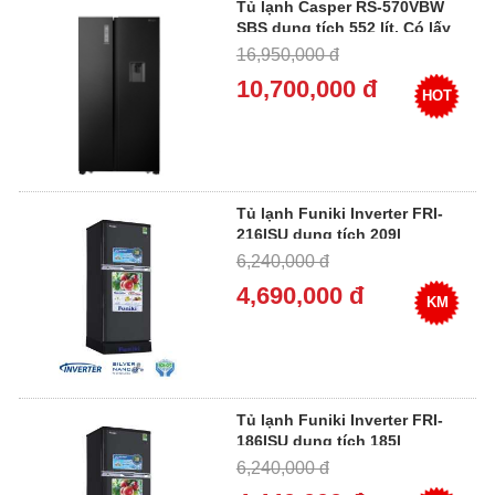
Tủ lạnh Casper RS-570VBW
SBS dung tích 552 lít, Có lấy
nước ngoài [ 2022 ]
16,950,000 đ
10,700,000 đ
HOT
Tủ lạnh Funiki Inverter FRI-
216ISU dung tích 209l
6,240,000 đ
4,690,000 đ
KM
Tủ lạnh Funiki Inverter FRI-
186ISU dung tích 185l
6,240,000 đ