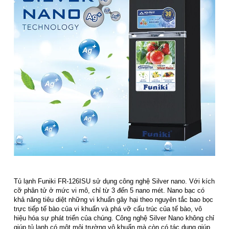
Tủ lạnh Funiki FR-126ISU sử dụng công nghệ Silver nano. Với kích
cỡ phân tử ở mức vi mô, chỉ từ 3 đến 5 nano mét. Nano bạc có
khả năng tiêu diệt những vi khuẩn gây hại theo nguyên tắc bao bọc
trực tiếp tế bào của vi khuẩn và phá vỡ cấu trúc của tế bào, vô
hiệu hóa sự phát triển của chúng. Công nghệ Silver Nano không chỉ
giúp tủ lạnh có một môi trường vô khuẩn mà còn có tác dụng giúp