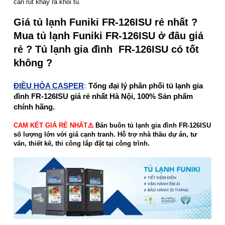
cần rút khay ra khỏi tủ.
Giá tủ lạnh Funiki FR-126ISU rẻ nhất ?
Mua tủ lạnh Funiki FR-126ISU ở đâu giá
rẻ ? Tủ lạnh gia đình FR-126ISU có tốt
không ?
ĐIỀU HÒA CASPER
:
Tổng đại lý phân phối tủ lạnh gia
đình FR-126ISU giá rẻ nhất Hà Nội, 100% Sản phẩm
chính hãng.
CAM KẾT GIÁ RẺ NHẤT⚠️
Bán buôn tủ lạnh gia đình FR-126ISU
số lượng lớn với giá cạnh tranh. Hỗ trợ nhà thầu dự án, tư
vấn, thiết kế, thi công lắp đặt tại công trình.