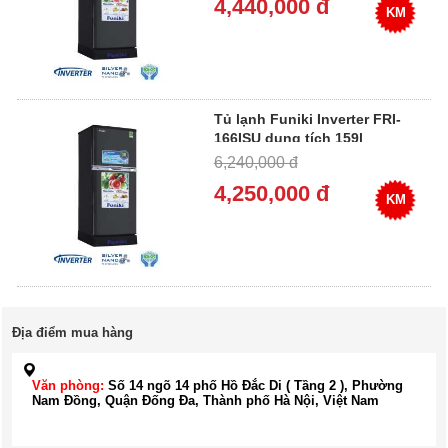
4,440,000 đ
KM
Tủ lạnh Funiki Inverter FRI-
166ISU dung tích 159l
6,240,000 đ
4,250,000 đ
KM
Địa điểm mua hàng
Văn phòng:
Số 14 ngõ 14 phố Hồ Đắc Di ( Tầng 2 ), Phường
Nam Đồng, Quận Đống Đa, Thành phố Hà Nội, Việt Nam