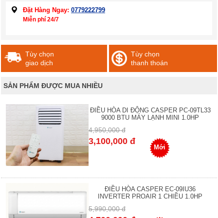
Đặt Hàng Ngay:
0779222799
Miễn phí 24/7
Tùy chọn
Tùy chọn
giao dịch
thanh thoán
SẢN PHẨM ĐƯỢC MUA NHIỀU
ĐIỀU HÒA DI ĐỘNG CASPER PC-09TL33
9000 BTU MÁY LẠNH MINI 1.0HP
4,950,000 đ
3,100,000 đ
Mới
ĐIỀU HÒA CASPER EC-09IU36
INVERTER PROAIR 1 CHIỀU 1.0HP
5,990,000 đ