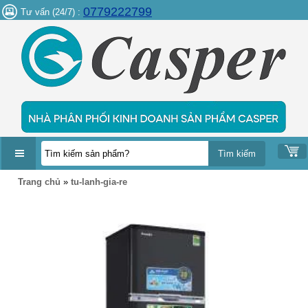
0779222799
Tư vấn (24/7) :
DANH
Trang chủ
»
tu-lanh-gia-re
MỤC
SẢN
PHẨM