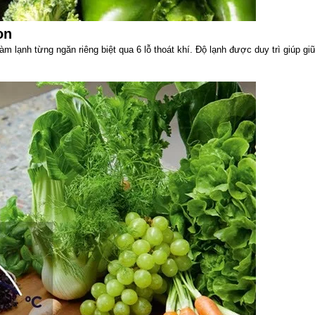
on
 lạnh từng ngăn riêng biệt qua 6 lỗ thoát khí. Độ lạnh được duy trì giúp gi