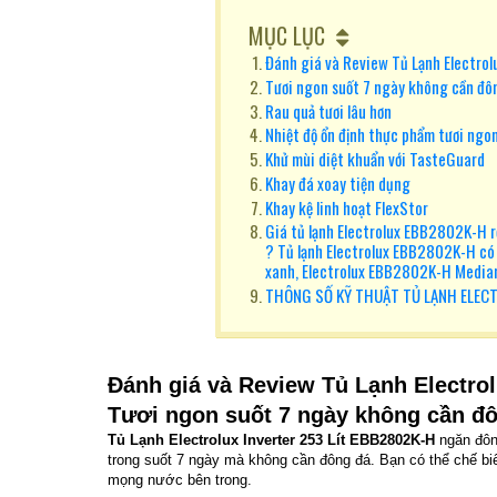
MỤC LỤC
Đánh giá và Review Tủ Lạnh Electro
Tươi ngon suốt 7 ngày không cần đô
Rau quả tươi lâu hơn
Nhiệt độ ổn định thực phẩm tươi ngo
Khử mùi diệt khuẩn với TasteGuard
Khay đá xoay tiện dụng
Khay kệ linh hoạt FlexStor
Giá tủ lạnh Electrolux EBB2802K-H r
? Tủ lạnh Electrolux EBB2802K-H có
xanh, Electrolux EBB2802K-H Media
THÔNG SỐ KỸ THUẬT TỦ LẠNH ELEC
Đánh giá và Review Tủ Lạnh Electrol
Tươi ngon suốt 7 ngày không cần đ
Tủ Lạnh Electrolux Inverter 253 Lít EBB2802K-H
ngăn đôn
trong suốt 7 ngày mà không cần đông đá. Bạn có thể chế b
mọng nước bên trong.