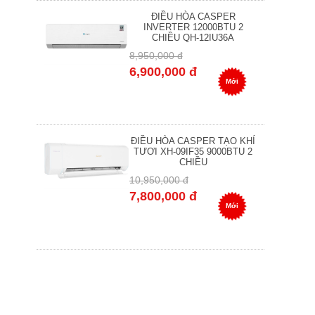
ĐIỀU HÒA CASPER
INVERTER 12000BTU 2
CHIỀU QH-12IU36A
8,950,000 đ
6,900,000 đ
Mới
ĐIỀU HÒA CASPER TẠO KHÍ
TƯƠI XH-09IF35 9000BTU 2
CHIỀU
10,950,000 đ
7,800,000 đ
Mới