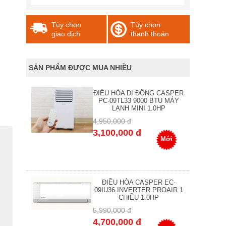
Tùy chọn
Tùy chọn
giao dịch
thanh thoán
SẢN PHẨM ĐƯỢC MUA NHIỀU
ĐIỀU HÒA DI ĐỘNG CASPER
PC-09TL33 9000 BTU MÁY
LẠNH MINI 1.0HP
4,950,000 đ
3,100,000 đ
Mới
ĐIỀU HÒA CASPER EC-
09IU36 INVERTER PROAIR 1
CHIỀU 1.0HP
5,990,000 đ
4,700,000 đ