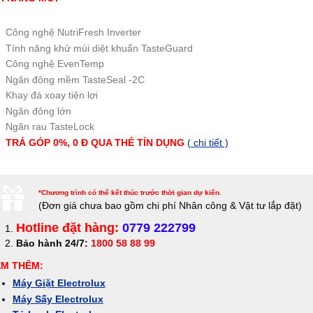
Công nghệ NutriFresh Inverter
Tính năng khử mùi diệt khuẩn TasteGuard
Công nghệ EvenTemp
Ngăn đông mềm TasteSeal -2C
Khay đá xoay tiện lợi
Ngăn đông lớn
Ngăn rau TasteLock
TRẢ GÓP 0%, 0 Đ QUA THẺ TÍN DỤNG
( chi tiết )
*Chương trình có thể kết thúc trước thời gian dự kiến.
(Đơn giá c
hưa bao gồm chi phí Nhân công & Vật tư lắp đặt)
Hotline đặt hàng:
0779 222799
Bảo hành 24/7:
1800 58 88 99
EM THÊM:
Máy Giặt Electrolux
Máy Sấy Electrolux