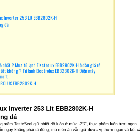
lux Inverter 253 Lít EBB2802K-H
ng đá
n
ẻ nhất ? Mua tủ lạnh Electrolux EBB2802K-H ở đâu giá rẻ
 tốt không ? Tủ lạnh Electrolux EBB2802K-H Điện máy
mart
TROLUX EBB2802K-H
ux Inverter 253 Lít EBB2802K-H
ông đá
g mềm TasteSeal giữ nhiệt độ luôn ở mức -2°C, thực phẩm luôn tươi ngon
iến ngay không phải rã đông, mà món ăn vẫn giữ được vị thơm ngon và kết c