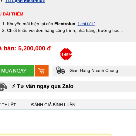
Tủ Lạnh Electrolux
 ĐÃI THÊM
Khuyến mãi hiện tại của
Electrolux
( chi tiết
)
Chiết khấu với đơn hàng công trình, nhà hàng, trường học...
á bán: 5,200,000 đ
-149%
Giao Hàng Nhanh Chóng
⚡ Tư vấn ngay qua Zalo
Ỹ THUẬT
ĐÁNH GIÁ BÌNH LUẬN