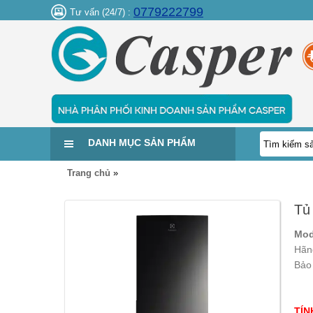
0779222799
Tư vấn (24/7) :
DANH MỤC SẢN PHẨM
Trang chủ
»
Tủ
Mod
Hãn
Bảo
TÍN