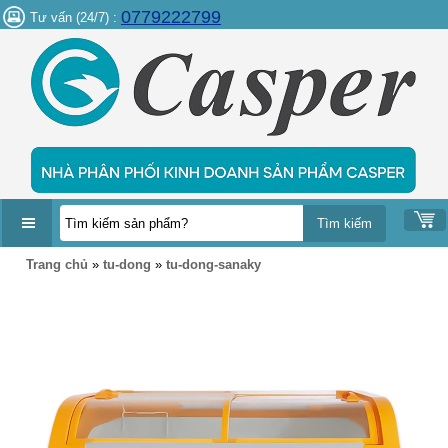
0779222799
Tư vấn (24/7) :
DANH
Trang chủ
»
tu-dong
»
tu-dong-sanaky
MỤC
SẢN
PHẨM