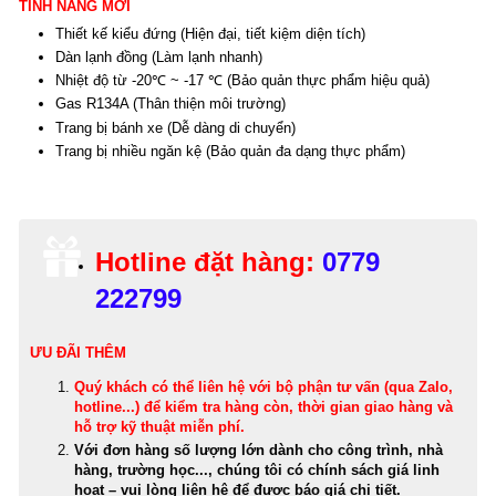
TÍNH NĂNG MỚI
Thiết kế kiểu đứng (Hiện đại, tiết kiệm diện tích)
Dàn lạnh đồng (Làm lạnh nhanh)
Nhiệt độ từ -20℃ ~ -17 ℃ (Bảo quản thực phẩm hiệu quả)
Gas R134A (Thân thiện môi trường)
Trang bị bánh xe (Dễ dàng di chuyển)
Trang bị nhiều ngăn kệ (Bảo quản đa dạng thực phẩm)
Hotline đặt hàng:
0779
222799
ƯU ĐÃI THÊM
Quý khách có thể
liên hệ với bộ phận tư vấn (qua Zalo,
hotline...) để kiểm tra hàng còn, thời gian giao hàng và
hỗ trợ kỹ thuật miễn phí
.
Với đơn hàng số lượng lớn dành cho công trình, nhà
hàng, trường học..., chúng tôi có chính sách giá linh
hoạt – vui lòng liên hệ để được báo giá chi tiết.