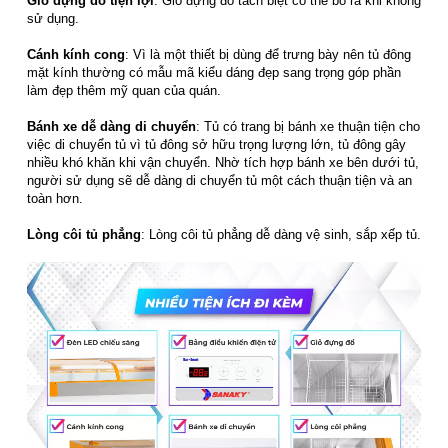
Giỏ đựng đồ tiện lợi
: Giỏ đựng đồ tách biệt có thể bỏ ra khi không
sử dụng.
Cánh kính cong
: Vì là một thiết bị dùng để trưng bày nên tủ đông
mặt kính thường có mẫu mã kiểu dáng đẹp sang trọng góp phần
làm đẹp thêm mỹ quan của quán.
Bánh xe dễ dàng di chuyển
: Tủ có trang bị bánh xe thuận tiện cho
việc di chuyển tủ vì tủ đông sở hữu trọng lượng lớn, tủ đông gây
nhiều khó khăn khi vận chuyển. Nhờ tích hợp bánh xe bên dưới tủ,
người sử dụng sẽ dễ dàng di chuyển tủ một cách thuận tiện và an
toàn hơn.
Lòng côi tủ phẳng
: Lòng côi tủ phẳng dễ dàng vệ sinh, sắp xếp tủ.