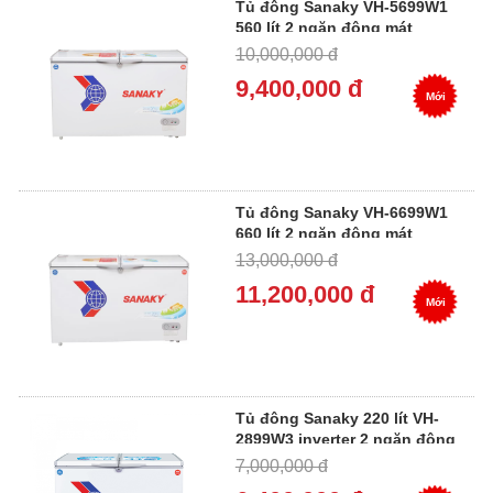
Tủ đông Sanaky VH-5699W1
560 lít 2 ngăn đông mát
10,000,000 đ
9,400,000 đ
Mới
Tủ đông Sanaky VH-6699W1
660 lít 2 ngăn đông mát
13,000,000 đ
11,200,000 đ
Mới
Tủ đông Sanaky 220 lít VH-
2899W3 inverter 2 ngăn đông
mát
7,000,000 đ