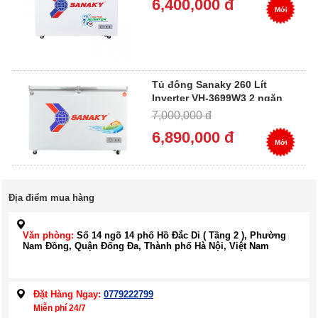
6,400,000 đ
Mới
Tủ đông Sanaky 260 Lít
Inverter VH-3699W3 2 ngăn
đông mát
7,000,000 đ
6,890,000 đ
Mới
Địa điểm mua hàng
Văn phòng:
Số 14 ngõ 14 phố Hồ Đắc Di ( Tầng 2 ), Phường
Nam Đồng, Quận Đống Đa, Thành phố Hà Nội, Việt Nam
Đặt Hàng Ngay:
0779222799
Miễn phí 24/7