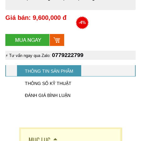
Giá bán: 9,600,000 đ
-4%
0779222799
⚡ Tư vấn ngay qua Zalo:
THÔNG TIN SẢN PHẨM
THÔNG SỐ KỸ THUẬT
ĐÁNH GIÁ BÌNH LUẬN
MỤC LỤC