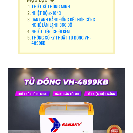
THIẾT KẾ THÔNG MINH
NHIỆT ĐỘ ≤-18°C
DÀN LẠNH BẰNG ĐỒNG KẾT HỢP CÔNG
NGHỆ LÀM LẠNH 360 ĐỘ
NHIỀU TIỆN ÍCH ĐI KÈM
THÔNG SỐ KỸ THUẬT TỦ ĐÔNG VH-
4899KB