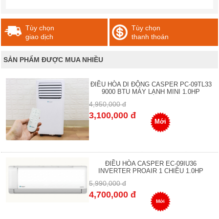
Tùy chọn
Tùy chọn
giao dịch
thanh thoán
SẢN PHẨM ĐƯỢC MUA NHIỀU
ĐIỀU HÒA DI ĐỘNG CASPER PC-09TL33
9000 BTU MÁY LẠNH MINI 1.0HP
4,950,000 đ
3,100,000 đ
Mới
ĐIỀU HÒA CASPER EC-09IU36
INVERTER PROAIR 1 CHIỀU 1.0HP
5,990,000 đ
4,700,000 đ
Mới