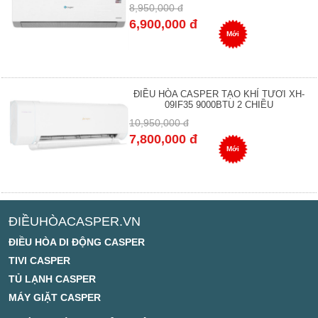
8,950,000 đ
6,900,000 đ
Mới
ĐIỀU HÒA CASPER TẠO KHÍ TƯƠI XH-
09IF35 9000BTU 2 CHIỀU
10,950,000 đ
7,800,000 đ
Mới
ĐIỀUHÒACASPER.VN
ĐIỀU HÒA DI ĐỘNG CASPER
TIVI CASPER
TỦ LẠNH CASPER
MÁY GIẶT CASPER