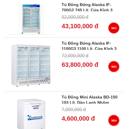
Tủ Đông Đứng Alaska IF-
700G2 745 Lít, Cửa Kính 3
Lớp Low-E
52,000,000 đ
43,100,000 đ
Mới
Tủ Đông Đứng Alaska IF-
1100G3 1100 Lít, Cửa Kính 3
Lớp Low-E
72,000,000 đ
63,800,000 đ
Mới
Tủ Đông Mini Alaska BD-150
103 Lít, Dàn Lạnh Nhôm
7,000,000 đ
4,600,000 đ
Mới