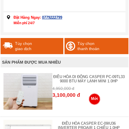
Đặt Hàng Ngay:
0779222799
Miễn phí 24/7
Tùy chọn
Tùy chọn
giao dịch
thanh thoán
SẢN PHẨM ĐƯỢC MUA NHIỀU
ĐIỀU HÒA DI ĐỘNG CASPER PC-09TL33
9000 BTU MÁY LẠNH MINI 1.0HP
4,950,000 đ
3,100,000 đ
Mới
ĐIỀU HÒA CASPER EC-09IU36
INVERTER PROAIR 1 CHIỀU 1.0HP