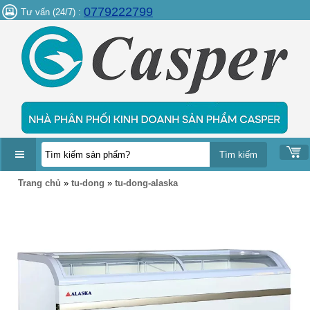
0779222799
Tư vấn (24/7) :
DANH
Trang chủ
»
tu-dong
»
tu-dong-alaska
MỤC
SẢN
PHẨM