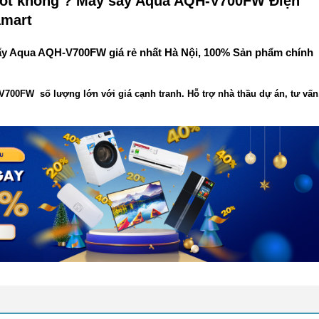
tốt không ? Máy sấy Aqua AQH-V700FW Điện
mart
ấy Aqua AQH-V700FW giá rẻ nhất Hà Nội, 100% Sản phẩm chính
00FW số lượng lớn với giá cạnh tranh. Hỗ trợ nhà thầu dự án, tư vấn