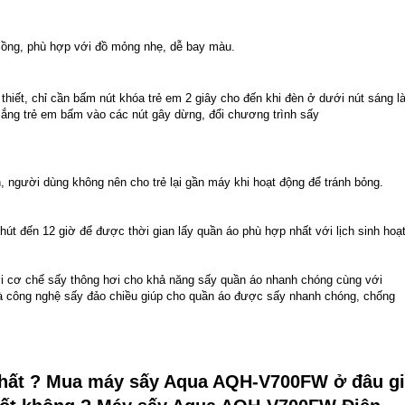
y lồng, phù hợp với đồ mỏng nhẹ, dễ bay màu.
thiết, chỉ cần bấm nút khóa trẻ em 2 giây cho đến khi đèn ở dưới nút sáng l
lắng trẻ em bấm vào các nút gây dừng, đổi chương trình sấy
n, người dùng không nên cho trẻ lại gần máy khi hoạt động để tránh bỏng.
phút đến 12 giờ để được thời gian lấy quần áo phù hợp nhất với lịch sinh hoạ
 cơ chế sấy thông hơi cho khả năng sấy quần áo nhanh chóng cùng với
à công nghệ sấy đảo chiều giúp cho quần áo được sấy nhanh chóng, chống
hất ? Mua máy sấy Aqua AQH-V700FW ở đâu g