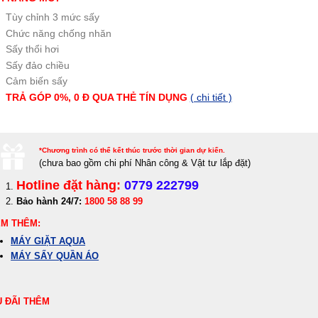
Tùy chỉnh 3 mức sấy
Chức năng chống nhăn
Sấy thổi hơi
Sấy đảo chiều
Cảm biến sấy
TRẢ GÓP 0%, 0 Đ QUA THẺ TÍN DỤNG
( chi tiết )
*Chương trình có thể kết thúc trước thời gian dự kiến.
(c
hưa bao gồm chi phí Nhân công & Vật tư lắp đặt)
Hotline đặt hàng:
0779 222799
Bảo hành 24/7:
1800 58 88 99
M THÊM:
MÁY GIẶT AQUA
MÁY SẤY QUẦN ÁO
 ĐÃI THÊM