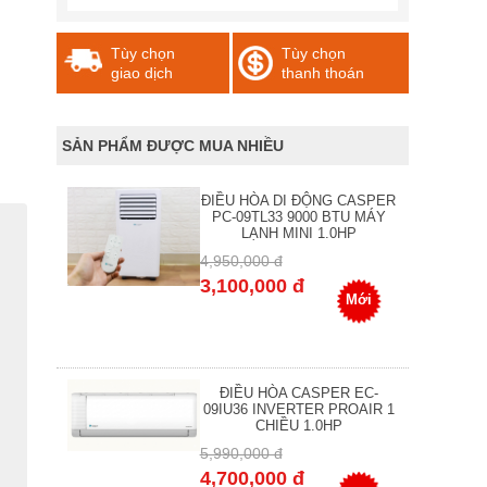
Tùy chọn
Tùy chọn
giao dịch
thanh thoán
SẢN PHẨM ĐƯỢC MUA NHIỀU
ĐIỀU HÒA DI ĐỘNG CASPER
PC-09TL33 9000 BTU MÁY
LẠNH MINI 1.0HP
4,950,000 đ
3,100,000 đ
Mới
ĐIỀU HÒA CASPER EC-
09IU36 INVERTER PROAIR 1
CHIỀU 1.0HP
5,990,000 đ
4,700,000 đ