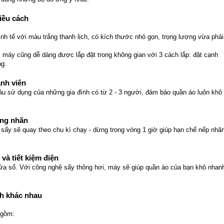
hiều cách
 tế với màu trắng thanh lịch, có kích thước nhỏ gọn, trọng lượng vừa phải
ếc máy cũng dễ dàng được lắp đặt trong không gian với 3 cách lắp: đặt cạnh
ng.
ành viên
cầu sử dụng của những gia đình có từ 2 - 3 người, đảm bảo quần áo luôn khô
ống nhăn
g sấy sẽ quay theo chu kì chạy - dừng trong vòng 1 giờ giúp hạn chế nếp nhă
à tiết kiệm điện
ửa sổ. Với công nghệ sấy thông hơi, máy sẽ giúp quần áo của bạn khô nhan
nh khác nhau
 gồm: