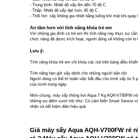
- Trung bình: Nhiệt độ sấy lên đến 70 độ C.
- Thấp: Nhiệt độ sấy đạt mức 45 độ C.
- Thổi hơi: sấy không gia nhiệt bằng luồng khí mát khi qua
An tâm hơn với tính năng khóa trẻ em
Với những gia đình có trẻ em thì tính năng này thực sự cần 
chức năng đã được kích hoạt, người dùng sẽ không còn lo 
Lưu ý:
Tính năng khóa trẻ em chỉ khóa các nút trên bảng điều khiể
Tính năng hẹn giờ sấy dành cho những người bận rộn
Người dùng có thể trì hoãn việc bắt đầu chu trình sấy từ 5 
của mình trong ngày.
Nhìn chung, máy sấy thông hơi Aqua 7 Kg AQH-V700FW với
những ưu điểm vượt trội như: Có cảm biến Smart Sensor v
nhăn và tiết kiệm điện hiệu quả
Giá máy sấy Aqua AQH-V700FW rẻ n