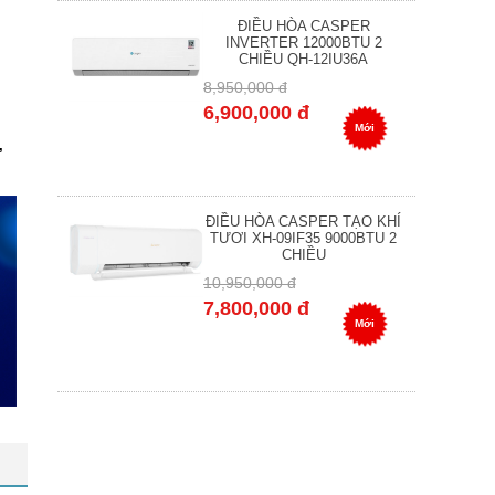
ĐIỀU HÒA CASPER
INVERTER 12000BTU 2
CHIỀU QH-12IU36A
8,950,000 đ
6,900,000 đ
Mới
,
ĐIỀU HÒA CASPER TẠO KHÍ
TƯƠI XH-09IF35 9000BTU 2
CHIỀU
10,950,000 đ
7,800,000 đ
Mới