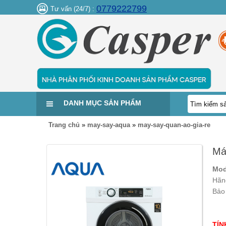
0779222799
Tư vấn (24/7) :
DANH MỤC SẢN PHẨM
Trang chủ
»
may-say-aqua
»
may-say-quan-ao-gia-re
Má
Mo
Hãn
Bảo
TÍN