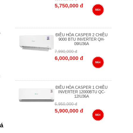
5,750,000 đ
Mới
à
ĐIỀU HÒA CASPER 2 CHIỀU
9000 BTU INVERTER QH-
09IU36A
7,990,000 đ
6,000,000 đ
Mới
t
ĐIỀU HÒA CASPER 1 CHIỀU
INVERTER 12000BTU QC-
12IU36A
6,950,000 đ
5,900,000 đ
Mới
iá