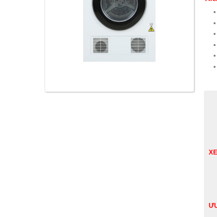
XE
ƯU