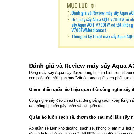
MỤC LỤC
Đánh giá và Review máy sấy Aqua 
Giá máy sấy Aqua AQH-V700FW rẻ nh
sấy Aqua AQH-V700FW có tốt không
V700FWMerdiamart
Thông số kỹ thuật máy sấy Aqua A
Đánh giá và Review máy sấy Aqua 
Dòng máy sấy Aqua này được trang bị cảm biến Smart Senso
còn phải tốn thời gian hay "vắt óc suy nghĩ" xem phải lựa 
Giảm nhăn quần áo hiệu quả nhờ công nghệ sấy đ
Công nghệ sấy đảo chiều hoạt động bằng cách xoay lồng sấ
ra, không bị xoắn gây nhăn và hư quần áo.
Quần áo luôn sạch sẽ, thơm tho sau mỗi lần sấy 
Áo quần sẽ luôn khô thoáng, sạch sẽ, không bị ám mùi hôi n
rệp sẽ bị loại bỏ với hiệu suất 99.99%, mang đến cho ngườ