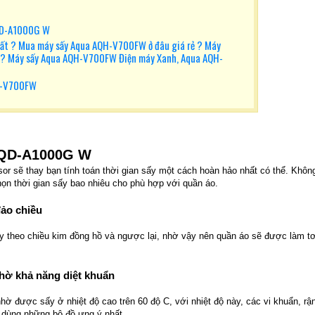
AQD-A1000G W
ất ? Mua máy sấy Aqua AQH-V700FW ở đâu giá rẻ ? Máy
 ? Máy sấy Aqua AQH-V700FW Điện máy Xanh, Aqua AQH-
QH-V700FW
AQD-A1000G W
r sẽ thay bạn tính toán thời gian sấy một cách hoàn hảo nhất có thể. Khôn
chọn thời gian sấy bao nhiêu cho phù hợp với quần áo.
ảo chiều
y theo chiều kim đồng hồ và ngược lại, nhờ vậy nên quần áo sẽ được làm tơ
nhờ khả năng diệt khuẩn
hờ được sấy ở nhiệt độ cao trên 60 độ C, với nhiệt độ này, các vi khuẩn, rậ
i dùng những bộ đồ ưng ý nhất.