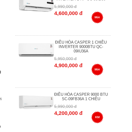
5,990,000 đ
4,600,000 đ
Mới
ĐIỀU HÒA CASPER 1 CHIỀU
INVERTER 9000BTU QC-
09IU36A
5,950,000 đ
4,900,000 đ
Mới
g
ĐIỀU HÒA CASPER 9000 BTU
i
SC-09FB36A 1 CHIỀU
5,990,000 đ
4,200,000 đ
KM
n