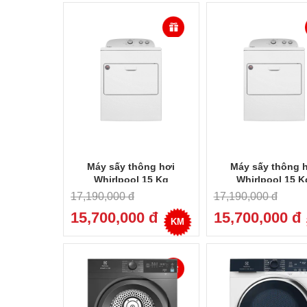
Máy sấy thông hơi
Máy sấy thông 
Whirlpool 15 Kg
Whirlpool 15 K
3LWED4705FW
3LWED4815F
17,190,000 đ
17,190,000 đ
15,700,000 đ
15,700,000 đ
KM