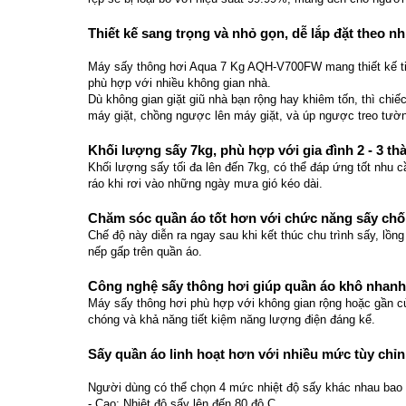
Thiết kế sang trọng và nhỏ gọn, dễ lắp đặt theo n
Máy sấy thông hơi Aqua 7 Kg AQH-V700FW mang thiết kế tinh
phù hợp với nhiều không gian nhà.
Dù không gian giặt giũ nhà bạn rộng hay khiêm tốn, thì chi
máy giặt, chồng ngược lên máy giặt, và úp ngược treo tườ
Khối lượng sấy 7kg, phù hợp với gia đình 2 - 3 th
Khối lượng sấy tối đa lên đến 7kg, có thể đáp ứng tốt nhu 
ráo khi rơi vào những ngày mưa gió kéo dài.
Chăm sóc quần áo tốt hơn với chức năng sấy ch
Chế độ này diễn ra ngay sau khi kết thúc chu trình sấy, lồn
nếp gấp trên quần áo.
Công nghệ sấy thông hơi giúp quần áo khô nhanh v
Máy sấy thông hơi phù hợp với không gian rộng hoặc gần c
chóng và khả năng tiết kiệm năng lượng điện đáng kể.
Sấy quần áo linh hoạt hơn với nhiều mức tùy chỉ
Người dùng có thể chọn 4 mức nhiệt độ sấy khác nhau bao
- Cao: Nhiệt độ sấy lên đến 80 độ C.