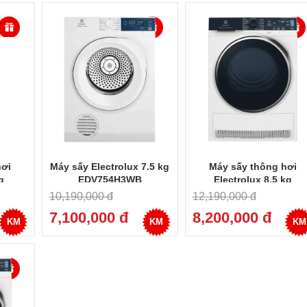
hơi
Máy sấy Electrolux 7.5 kg
Máy sấy thông hơi
g
EDV754H3WB
Electrolux 8.5 kg
W
EDV854J3WB
10,190,000 đ
12,190,000 đ
7,100,000 đ
8,200,000 đ
KM
KM
KM