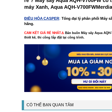
rẻ ? Máy sấy Aqua AQH-V700FW có 
máy Xanh, Aqua AQH-V700FWMerdia
ĐIỀU HÒA CASPER
:
Tổng đại lý phân phối Máy s
hãng.
CAM KẾT GIÁ RẺ NHẤT⚠️
Bán buôn Máy sấy Aqua AQH-V7
thiết kế, thi công lắp đặt tại công trình.
CÓ THỂ BẠN QUAN TÂM