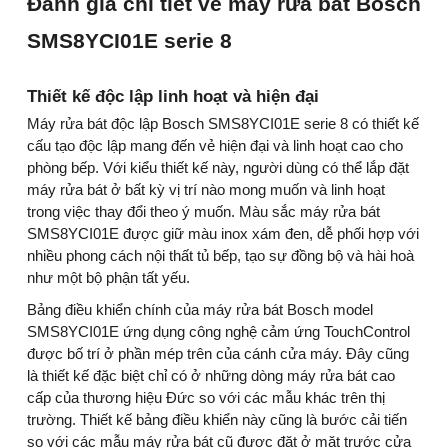
Đánh giá chi tiết về máy rửa bát Bosch
SMS8YCI01E serie 8
Thiết kế độc lập linh hoạt và hiện đại
Máy rửa bát độc lập Bosch SMS8YCI01E serie 8 có thiết kế
cấu tạo độc lập mang đến vẻ hiện đại và linh hoạt cao cho
phòng bếp. Với kiểu thiết kế này, người dùng có thể lắp đặt
máy rửa bát ở bất kỳ vị trí nào mong muốn và linh hoạt
trong việc thay đổi theo ý muốn. Màu sắc máy rửa bát
SMS8YCI01E được giữ màu inox xám đen, dễ phối hợp với
nhiều phong cách nội thất tủ bếp, tạo sự đồng bộ và hài hoà
như một bộ phận tất yếu.
Bảng điều khiển chính của máy rửa bát Bosch model
SMS8YCI01E ứng dụng công nghệ cảm ứng TouchControl
được bố trí ở phần mép trên của cánh cửa máy. Đây cũng
là thiết kế đặc biệt chỉ có ở những dòng máy rửa bát cao
cấp của thương hiệu Đức so với các mẫu khác trên thị
trường. Thiết kế bảng điều khiển này cũng là bước cải tiến
so với các mẫu máy rửa bát cũ được đặt ở mặt trước cửa