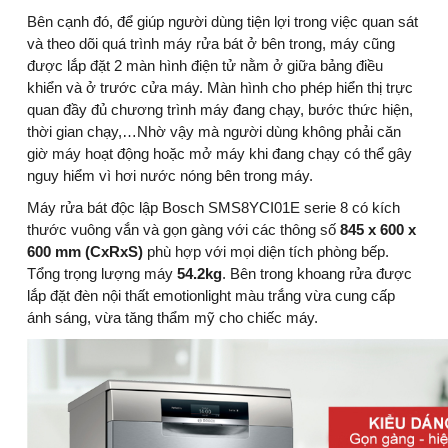
Bên cạnh đó, để giúp người dùng tiện lợi trong việc quan sát
và theo dõi quá trình máy rửa bát ở bên trong, máy cũng
được lắp đặt 2 màn hình điện tử nằm ở giữa bảng điều
khiển và ở trước cửa máy. Màn hình cho phép hiển thị trực
quan đầy đủ chương trình máy đang chạy, bước thức hiện,
thời gian chạy,…Nhờ vậy mà người dùng không phải căn
giờ máy hoạt động hoặc mở máy khi đang chạy có thể gây
nguy hiểm vì hơi nước nóng bên trong máy.
Máy rửa bát độc lập Bosch SMS8YCI01E serie 8 có kích
thước vuông vắn và gọn gàng với các thông số
845 x 600 x
600 mm (CxRxS)
phù hợp với mọi diện tích phòng bếp.
Tổng trọng lượng máy
54.2kg
. Bên trong khoang rửa được
lắp đặt đèn nội thất emotionlight màu trắng vừa cung cấp
ánh sáng, vừa tăng thẩm mỹ cho chiếc máy.