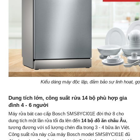
Kiểu dáng máy độc lập, đảm bảo sự linh hoạt, g
Dung tích lớn, công suất rửa 14 bộ phù hợp gia
đình 4 - 6 người
Máy rửa bát cao cấp Bosch SMS8YCI01E đời thứ 8 cho
dung tích một lần rửa tối đa lên đến
14 bộ đồ ăn châu Âu
,
tương đương với số lượng chén đĩa trong 3 - 4 bữa ăn Việt.
Công suất rửa này của máy Bosch model SMS8YCI01E đủ