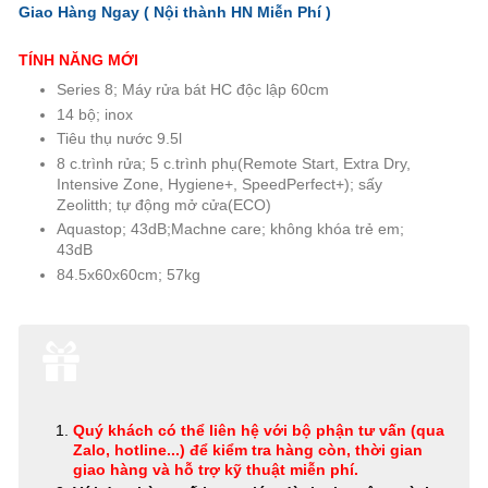
Giao Hàng Ngay ( Nội thành HN
Miễn Phí
)
TÍNH NĂNG MỚI
Series 8; Máy rửa bát HC độc lập 60cm
14 bộ; inox
Tiêu thụ nước 9.5l
8 c.trình rửa; 5 c.trình phụ(Remote Start, Extra Dry,
Intensive Zone, Hygiene+, SpeedPerfect+); sấy
Zeolitth; tự động mở cửa(ECO)
Aquastop; 43dB;Machne care; không khóa trẻ em;
43dB
84.5x60x60cm; 57kg
Quý khách có thể
liên hệ với bộ phận tư vấn (qua
Zalo, hotline...) để kiểm tra hàng còn, thời gian
giao hàng và hỗ trợ kỹ thuật miễn phí
.