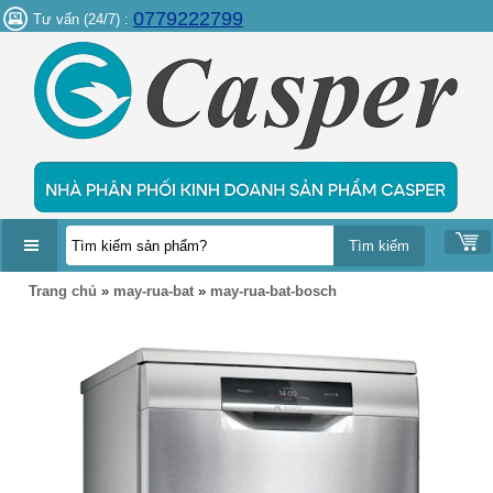
0779222799
Tư vấn (24/7) :
DANH
Trang chủ
»
may-rua-bat
»
may-rua-bat-bosch
MỤC
SẢN
PHẨM