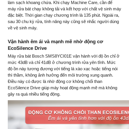
làm sạch khoang chứa. Khi chạy Machine Care, cần để
máy rửa bát chạy không tải và kết hợp với chất vệ sinh máy
đặc biệt. Thời gian chạy chương trình là 135 phút. Ngoài ra,
sau 30 chu kỳ rửa, tính năng này cũng sẽ nhắc người dùng
về vệ sinh máy.
Vận hành êm ái và mạnh mẽ nhờ động cơ
EcoSilence Drive
Máy rửa bát Bosch SMS8YCI01E vận hành với độ ồn chỉ ở
mức 43dB và chỉ 41dB ở chương trình rửa yên tĩnh. Mức
độ ồn này tương đương với tiếng lá xào xạc hoặc tiếng nói
thì thầm, không ảnh hưởng đến môi trường xung quanh.
Điều này có được là nhờ động cơ không chổi than
EcoSilence Drive giúp máy hoạt động mạnh mẽ mà không
gây ra quá nhiều tiếng động.