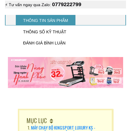
0779222799
⚡ Tư vấn ngay qua Zalo:
THÔNG TIN SẢN PHẨM
THÔNG SỐ KỸ THUẬT
ĐÁNH GIÁ BÌNH LUẬN
MỤC LỤC
MÁY CHẠY BỘ KINGSPORT LUXURY KS -