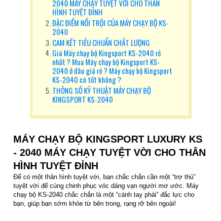
2040 MÁY CHẠY TUYỆT VỜI CHO THÂN
HÌNH TUYỆT ĐỈNH
ĐẶC ĐIỂM NỔI TRỘI CỦA MÁY CHẠY BỘ KS-
2040
CAM KẾT TIÊU CHUẨN CHẤT LƯỢNG
Giá Máy chạy bộ Kingsport KS-2040 rẻ
nhất ? Mua Máy chạy bộ Kingsport KS-
2040 ở đâu giá rẻ ? Máy chạy bộ Kingsport
KS-2040 có tốt không ?
THÔNG SỐ KỸ THUẬT MÁY CHẠY BỘ
KINGSPORT KS-2040
MÁY CHẠY BỘ KINGSPORT LUXURY KS
- 2040 MÁY CHẠY TUYỆT VỜI CHO THÂN
HÌNH TUYỆT ĐỈNH
Để có một thân hình tuyệt vời, bạn chắc chắn cần một “trợ thủ”
tuyệt vời để cùng chinh phục vóc dáng vạn người mơ ước. Máy
chạy bộ KS-2040 chắc chắn là một “cánh tay phải” đắc lực cho
bạn, giúp bạn sớm khỏe từ bên trong, rạng rỡ bên ngoài!