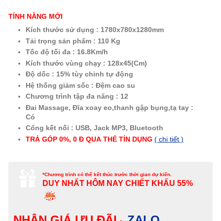
TÍNH NĂNG MỚI
Kích thước sử dụng : 1780x780x1280mm
Tải trọng sản phẩm : 110 Kg
Tốc độ tối đa : 16.8Km/h
Kích thước vùng chạy : 128x45(Cm)
Độ dốc : 15% tùy chỉnh tự động
Hệ thống giảm sốc : Đệm cao su
Chương trình tập đa năng : 12
Đai Massage, Đĩa xoay eo,thanh gập bụng,tạ tay :
Có
Cổng kết nối : USB, Jack MP3, Bluetooth
TRẢ GÓP 0%, 0 Đ QUA
THẺ
TÍN DỤNG
( chi tiết )
*Chương trình có thể kết thúc trước thời gian dự kiến.
DUY NHẤT HÔM NAY
CHIẾT KHẤU 55%
NHẬN GIÁ ƯU ĐÃI
ZALO