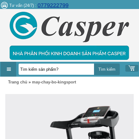
0779222799
Tư vấn (24/7) :
DANH
Trang chủ
»
may-chay-bo-kingsport
MỤC
SẢN
PHẨM