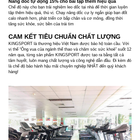
Nâng dốc tự động 15% cho bài tập thêm hiệu quả
Chế độ này cho bạn trải nghiệm leo dốc tại nhà để thời gian luyện
tập thêm hiệu quả, thú vị. Chạy nâng dốc cự ly ngắn giúp bạn đốt
calo nhanh hơn, phát triển cơ bắp chân và cơ mông, đồng thời
tăng sức khỏe, sức bền của trái tim
CAM KẾT TIÊU CHUẨN CHẤT LƯỢNG
KINGSPORT là thương hiệu Việt Nam được bảo hộ toàn cầu. Với
vị thế “Ông vua của ngành thể thao và chăm sóc sức khoẻ” suốt 12
năm qua, từng sản phẩm KINGSPORT được tạo ra bằng tất cả
tâm huyết, luôn mang chất lượng và công nghệ dẫn đầu. Đi kèm đó
là chế độ bảo hành hậu mãi chuyên nghiệp NHẤT đến quý khách
hàng!