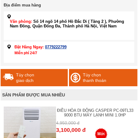
Địa điểm mua hàng
Văn phòng:
Số 14 ngõ 14 phố Hồ Đắc Di ( Tầng 2 ), Phường
Nam Đồng, Quận Đống Đa, Thành phố Hà Nội, Việt Nam
Đặt Hàng Ngay:
0779222799
Miễn phí 24/7
Tùy chọn
Tùy chọn
giao dịch
thanh thoán
SẢN PHẨM ĐƯỢC MUA NHIỀU
ĐIỀU HÒA DI ĐỘNG CASPER PC-09TL33
9000 BTU MÁY LẠNH MINI 1.0HP
4,950,000 đ
3,100,000 đ
Mới