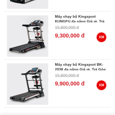
Máy chạy bộ Kingsport
KUNGFU đa năng Giá rẻ, Trả
Góp 0%
15,800,000 đ
9,300,000 đ
KM
Máy chạy bộ Kingsport BK-
2038 đa năng Giá rẻ, Trả Góp
0%
15,800,000 đ
9,900,000 đ
KM