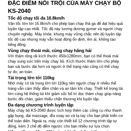
ĐẶC ĐIỂM NỔI TRỘI CỦA MÁY CHẠY BỘ
KS-2040
Tốc độ chạy tối đa 16.8km/h
Vận tốc lớn tới 16.8km/h cho phép bạn chạy thả ga để đạt hiệu quả
luyện tập cao nhất. Tốc độ này tương đương gymer và người chạy
chuyên nghiệp. Máy khỏe, khung máy vững chắc nên dù luyện tập
tốc độ cao nhưng máy vẫn hoạt động ổn định, êm ái, không tạo
tiếng động.
Vùng chạy thoải mái, cùng chạy hăng hái
Với thảm rộng rãi kích thước 450x1280mm, bạn có thể thoải mái
chạy sung sức trên máy chạy bộ. Kích thước thảm lớn cho phép
bạn sải bước dài hơn và người ở thể trạng nào cũng có thể chạy
tự do, an toàn.
Tải trọng lớn tới 110kg
Nhờ máy có tải trọng lớn tới 110kg nên người chạy ở nhiều thể
trạng vẫn cảm thấy đằm chân và an tâm khi chạy. Thiết kế trọng tải
lớn cùng hệ thống túi khí giảm sốc bố trí dọc thảm chạy giúp nâng
bước đôi chân, giảm thiểu chấn thương khi luyện tập.
Đa dạng chương trình luyện tập
Máy chạy bộ KS-2040 được tích hợp thêm các công cụ như thanh
gập bụng, đai massage, đĩa xoay eo và tạ tay cho bạn phát triển cơ
thể toàn diện. Ngoài ra, máy còn thiết kế 12 chương trình tập tự
động, kèm 3 chế độ đếm ngược cho bạn nhiều sự lựa chọn.