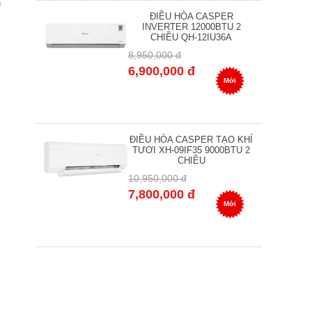
ĐIỀU HÒA CASPER
INVERTER 12000BTU 2
CHIỀU QH-12IU36A
8,950,000 đ
6,900,000 đ
Mới
ĐIỀU HÒA CASPER TẠO KHÍ
TƯƠI XH-09IF35 9000BTU 2
CHIỀU
10,950,000 đ
7,800,000 đ
Mới