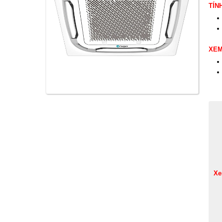
TÍN
XEM
Xe