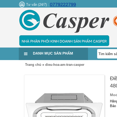
0779222799
Tư vấn (24/7) :
DANH MỤC SẢN PHẨM
Trang chủ
»
dieu-hoa-am-tran-casper
Đi
48
Mod
Hãng
Bảo