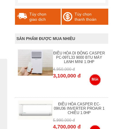
Tùy chọn
Tùy chọn
giao dịch
thanh thoán
SẢN PHẨM ĐƯỢC MUA NHIỀU
ĐIỀU HÒA DI ĐỘNG CASPER
PC-09TL33 9000 BTU MÁY
LẠNH MINI 1.0HP
4,950,000 đ
3,100,000 đ
Mới
ĐIỀU HÒA CASPER EC-
09IU36 INVERTER PROAIR 1
CHIỀU 1.0HP
5,990,000 đ
4,700,000 đ