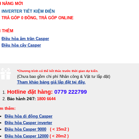
H NĂNG MỚI
INVERTER TIẾT KIỆM ĐIỆN
TRẢ GÓP 0 ĐỒNG, TRẢ GÓP ONLINE
 THÊM
Điều hòa âm trần Casper
Điều hòa cây Casper
*Chương trình có thể kết thúc trước thời gian dự kiến.
(
Chưa bao gồm chi phí Nhân công & Vật tư lắp đặt)
Tham khảo bảng giá lắp đặt tại đây.
Hotline đặt hàng:
0779 222799
Bảo hành 24/7:
1800 6644
m thêm:
Điều hòa di động Casper
Điều hòa Casper inverter
Điều hòa Casper 9000
( < 15m2 )
Điều hòa Casper 12000
( < 20m2 )