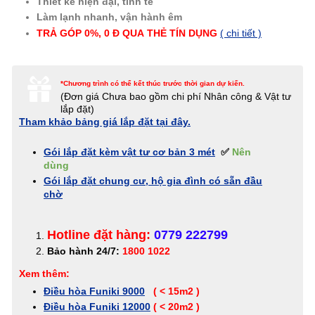
Thiết kế hiện đại, tinh tế
Làm lạnh nhanh, vận hành êm
TRẢ GÓP 0%, 0 Đ QUA
THẺ
TÍN DỤNG
( chi tiết )
*Chương trình có thể kết thúc trước thời gian dự kiến.
(Đơn giá
Chưa bao gồm chi phí Nhân công & Vật tư
lắp đặt)
Tham khảo bảng giá lắp đặt tại đây.
Gói lắp đặt kèm vật tư cơ bản 3 mét
✅
Nên
dùng
Gói lắp đặt chung cư, hộ gia đình có sẵn đầu
chờ
Hotline đặt hàng:
0779 222799
Bảo hành 24/7:
1800 1022
Xem thêm:
Điều hòa Funiki 9000
( < 15m2 )
Điều hòa Funiki 12000
( < 20m2 )