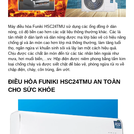
Máy điều hòa Funiki HSC24TMU sử dụng các ống đồng ở dàn
nóng, có độ bền cao hơn các vật liệu thông thường khác. Các lá
tản nhiệt ở dàn lạnh và dàn nóng được mạ lớp bảo vệ có hiệu năng
chống gỉ và ăn mòn cao hơn lớp mà thông thường, làm tăng tuổi
thọ, ngăn ngừa vi khuẩn sinh sôi và lây lan một cách hiệu quả.
Chịu được các chất ăn mòn đến từ các tác nhân bên ngoài như
mưa, hơi muối biển,…vv. Hộp điện được niêm phong bằng tấm kim
loại chống cháy và được siết chặt để bảo vệ, phòng ngừa rủi ro về
chập điện, cháy, côn trùng, ẩm ướt.
ĐIỀU HÒA FUNIKI HSC24TMU AN TOÀN
CHO SỨC KHỎE