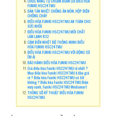
CHỨC NĂNG TỰ CHUẨN ĐOÁN LỖI ĐIỀU HÒA
FUNIKI HSC24TMU
DÀN TẢN NHIỆT CHỐNG ĂN MÒN, HỘP ĐIỆN
CHỐNG CHÁY
ĐIỀU HÒA FUNIKI HSC24TMU AN TOÀN CHO
SỨC KHỎE
ĐIỀU HÒA FUNIKI HSC24TMU MÔI CHẤT
LÀM LẠNH R32
CẢM BIẾN NHIỆT ĐỘ THÔNG MINH ĐIỀU
HÒA FUNIKI HSC24TMU
ĐIỀU HÒA FUNIKI HSC24TMU VỚI ĐỘNG CƠ
ÊM ÁI
BẢO HÀNH ĐIỀU HÒA FUNIKI HSC24TMU
Giá điều hòa Funiki HSC24TMU rẻ nhất ?
Mua điều hòa Funiki HSC24TMU ở đâu giá
rẻ ? Điều hòa Funiki HSC24TMU có tốt
không ? Điều hòa Funiki HSC24TMU Điện
máy xanh, Funiki HSC24TMU Mediamart
THÔNG SỐ KỸ THUẬT ĐIỀU HÒA FUNIKI
HSC24TMU