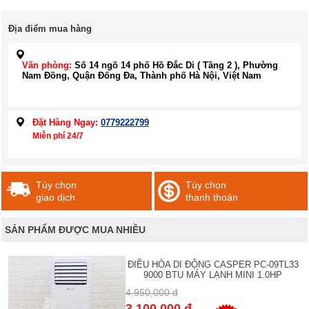
Địa điểm mua hàng
Văn phòng:
Số 14 ngõ 14 phố Hồ Đắc Di ( Tầng 2 ), Phường
Nam Đồng, Quận Đống Đa, Thành phố Hà Nội, Việt Nam
Đặt Hàng Ngay:
0779222799
Miễn phí 24/7
Tùy chọn
Tùy chọn
giao dịch
thanh thoán
SẢN PHẨM ĐƯỢC MUA NHIỀU
ĐIỀU HÒA DI ĐỘNG CASPER PC-09TL33
9000 BTU MÁY LẠNH MINI 1.0HP
4,950,000 đ
3,100,000 đ