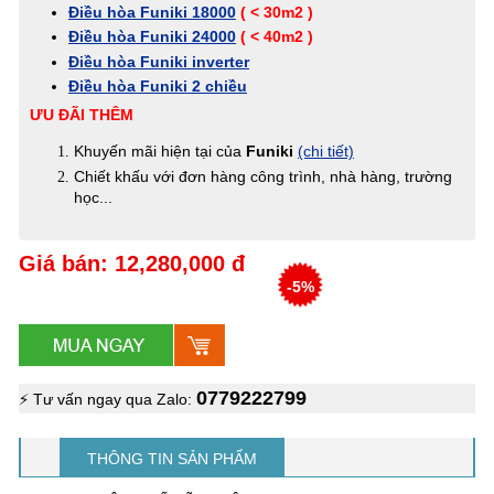
Điều hòa Funiki 18000
( < 30m2 )
Điều hòa Funiki 24000
( < 40m2 )
Điều hòa Funiki inverter
Điều hòa Funiki 2 chiều
ƯU ĐÃI THÊM
Khuyến mãi hiện tại của
Funiki
(chi tiết)
Chiết khấu với đơn hàng công trình, nhà hàng, trường
học...
Giá bán: 12,280,000 đ
-5%
0779222799
⚡ Tư vấn ngay qua Zalo:
THÔNG TIN SẢN PHẨM