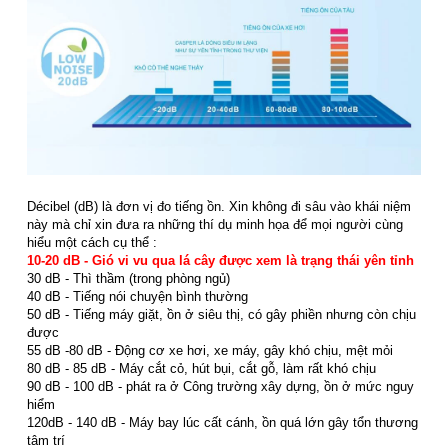
Décibel (dB) là đơn vị đo tiếng ồn. Xin không đi sâu vào khái niệm
này mà chỉ xin đưa ra những thí dụ minh họa để mọi người cùng
hiểu một cách cụ thể :
10-20 dB - Gió vi vu qua lá cây được xem là trạng thái yên tỉnh
30 dB - Thì thầm (trong phòng ngủ)
40 dB - Tiếng nói chuyện bình thường
50 dB - Tiếng máy giặt, ồn ở siêu thị, có gây phiền nhưng còn chịu
được
55 dB -80 dB - Động cơ xe hơi, xe máy, gây khó chịu, mệt mỏi
80 dB - 85 dB - Máy cắt cỏ, hút bụi, cắt gỗ, làm rất khó chịu
90 dB - 100 dB - phát ra ở Công trường xây dựng, ồn ở mức nguy
hiểm
120dB - 140 dB - Máy bay lúc cất cánh, ồn quá lớn gây tổn thương
tâm trí