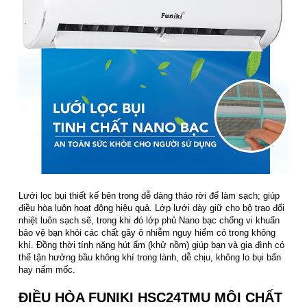
Lưới lọc bụi thiết kế bên trong dễ dàng tháo rời để làm sạch; giúp
điều hòa luôn hoạt động hiệu quả. Lớp lưới dày giữ cho bộ trao đổi
nhiệt luôn sạch sẽ, trong khi đó lớp phủ Nano bạc chống vi khuẩn
bảo vệ bạn khỏi các chất gây ô nhiễm nguy hiểm có trong không
khí. Đồng thời tính năng hút ẩm (khử nồm) giúp bạn và gia đình có
thể tận hưởng bầu không khí trong lành, dễ chịu, không lo bụi bẩn
hay nấm mốc.
ĐIỀU HÒA FUNIKI HSC24TMU MÔI CHẤT