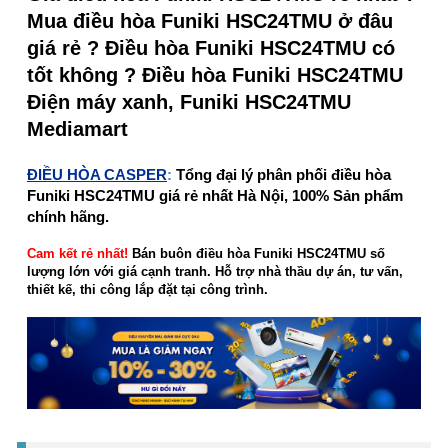
Mua điều hòa Funiki HSC24TMU ở đâu
giá rẻ ? Điều hòa Funiki HSC24TMU có
tốt không ? Điều hòa Funiki HSC24TMU
Điện máy xanh, Funiki HSC24TMU
Mediamart
ĐIỀU HÒA CASPER
:
Tổng đại lý phân phối điều hòa
Funiki HSC24TMU giá rẻ nhất Hà Nội, 100% Sản phẩm
chính hãng.
Cam kết rẻ nhất!
Bán buôn điều hòa Funiki HSC24TMU số
lượng lớn với giá cạnh tranh. Hỗ trợ nhà thầu dự án, tư vấn,
thiết kế, thi công lắp đặt tại công trình.