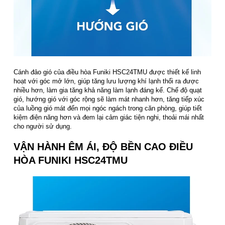
Cánh đảo gió của điều hòa Funiki HSC24TMU được thiết kế linh
hoạt với góc mở lớn, giúp tăng lưu lượng khí lạnh thổi ra được
nhiều hơn, làm gia tăng khả năng làm lạnh đáng kể. Chế độ quạt
gió, hướng gió với góc rộng sẽ làm mát nhanh hơn, tăng tiếp xúc
của luồng gió mát đến mọi ngóc ngách trong căn phòng, giúp tiết
kiệm điện năng hơn và đem lại cảm giác tiện nghi, thoải mái nhất
cho người sử dụng.
VẬN HÀNH ÊM ÁI, ĐỘ BỀN CAO ĐIỀU
HÒA FUNIKI HSC24TMU