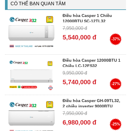
CÓ THỂ BẠN QUAN TÂM
Điều hòa Casper 1 Chiều
12000BTU SC-12TL32
7,950,000 đ
5,540,000 đ
-37%
Điều hòa Casper 12000BTU 1
Chiều LC-12FS32
9,950,000 đ
5,740,000 đ
-27%
Điều hòa Casper GH-09TL32,
2 chiều inverter 9000BTU
7,950,000 đ
6,980,000 đ
-25%