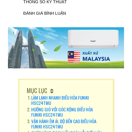
THÔNG SỐ KỸ THUẬT
ĐÁNH GIÁ BÌNH LUẬN
MỤC LỤC
LÀM LẠNH NHANH ĐIỀU HÒA FUNIKI
HSC24TMU
HƯỚNG GIÓ VỚI GÓC RỘNG ĐIỀU HÒA
FUNIKI HSC24TMU
VẬN HÀNH ÊM ÁI, ĐỘ BỀN CAO ĐIỀU HÒA
FUNIKI HSC24TMU