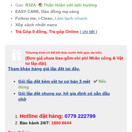
Gas:
R32A
🌏
Thân thiện với môi trường
EASY CARE, Dàn đồng mạ vàng
Follow me, i-Clean,
Làm lạnh nhanh
Xốp cách nhiệt nano
Trả Góp 0 đồng, Trả góp Online
( chi tiết )
*Chương trình có thể kết thúc trước thời gian dự kiến.
(Đơn giá c
hưa bao gồm chi phí Nhân công & Vật
tư lắp đặt)
Tham khảo bảng giá lắp đặt tại đây.
Gói lắp đặt kèm vật tư cơ bản 3 mét
✅
Nên
dùng
Gói lắp đặt chung cư, hộ gia đình có sẵn đầu
chờ
Hotline đặt hàng:
0779 222799
Bảo hành 24/7:
1800 6644