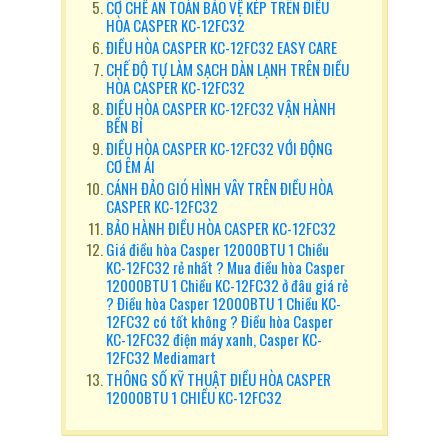
CƠ CHẾ AN TOÀN BẢO VỆ KÉP TRÊN ĐIỀU
HÒA CASPER KC-12FC32
ĐIỀU HÒA CASPER KC-12FC32 EASY CARE
CHẾ ĐỘ TỰ LÀM SẠCH DÀN LẠNH TRÊN ĐIỀU
HÒA CASPER KC-12FC32
ĐIỀU HÒA CASPER KC-12FC32 VẬN HÀNH
BỀN BỈ
ĐIỀU HÒA CASPER KC-12FC32 VỚI ĐỘNG
CƠ ÊM ÁI
CÁNH ĐẢO GIÓ HÌNH VÂY TRÊN ĐIỀU HÒA
CASPER KC-12FC32
BẢO HÀNH ĐIỀU HÒA CASPER KC-12FC32
Giá điều hòa Casper 12000BTU 1 Chiều
KC-12FC32 rẻ nhất ? Mua điều hòa Casper
12000BTU 1 Chiều KC-12FC32 ở đâu giá rẻ
? Điều hòa Casper 12000BTU 1 Chiều KC-
12FC32 có tốt không ? Điều hòa Casper
KC-12FC32 điện máy xanh, Casper KC-
12FC32 Mediamart
THÔNG SỐ KỸ THUẬT ĐIỀU HÒA CASPER
12000BTU 1 CHIỀU KC-12FC32