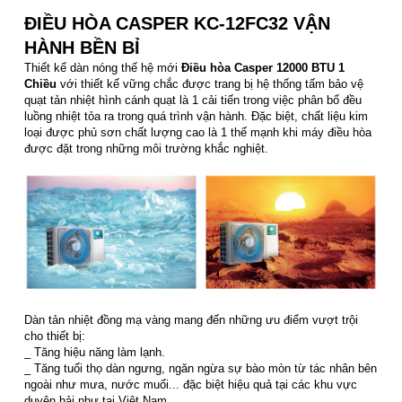
ĐIỀU HÒA CASPER KC-12FC32 VẬN
HÀNH BỀN BỈ
Thiết kế dàn nóng thế hệ mới
Điều hòa Casper 12000 BTU 1
Chiều
với thiết kế vững chắc được trang bị hệ thống tấm bảo vệ
quạt tản nhiệt hình cánh quạt là 1 cải tiến trong việc phân bổ đều
luồng nhiệt tỏa ra trong quá trình vận hành. Đặc biệt, chất liệu kim
loại được phủ sơn chất lượng cao là 1 thế mạnh khi máy điều hòa
được đặt trong những môi trường khắc nghiệt.
Dàn tản nhiệt đồng mạ vàng mang đến những ưu điểm vượt trội
cho thiết bị:
_ Tăng hiệu năng làm lạnh.
_ Tăng tuổi thọ dàn ngưng, ngăn ngừa sự bào mòn từ tác nhân bên
ngoài như mưa, nước muối... đặc biệt hiệu quả tại các khu vực
duyên hải như tại Việt Nam.