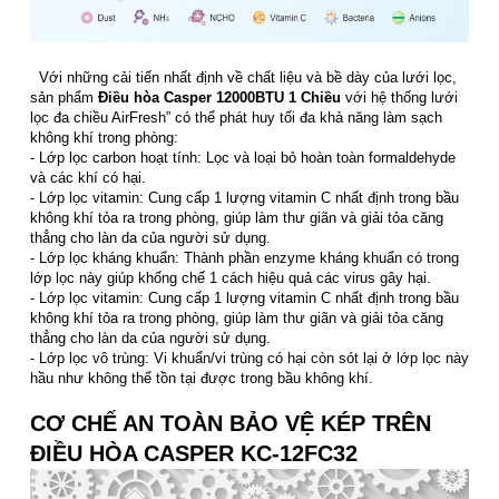
Với những cải tiến nhất định về chất liệu và bề dày của lưới lọc,
sản phẩm
Điều hòa Casper 12000BTU 1 Chiều
với hệ thống lưới
lọc đa chiều AirFresh” có thể phát huy tối đa khả năng làm sạch
không khí trong phòng:
- Lớp lọc carbon hoạt tính: Lọc và loại bỏ hoàn toàn formaldehyde
và các khí có hại.
- Lớp lọc vitamin: Cung cấp 1 lượng vitamin C nhất định trong bầu
không khí tỏa ra trong phòng, giúp làm thư giãn và giải tỏa căng
thẳng cho làn da của người sử dụng.
- Lớp lọc kháng khuẩn: Thành phần enzyme kháng khuẩn có trong
lớp lọc này giúp khống chế 1 cách hiệu quả các virus gây hại.
- Lớp lọc vitamin: Cung cấp 1 lượng vitamin C nhất định trong bầu
không khí tỏa ra trong phòng, giúp làm thư giãn và giải tỏa căng
thẳng cho làn da của người sử dụng.
- Lớp lọc vô trùng: Vi khuẩn/vi trùng có hại còn sót lại ở lớp lọc này
hầu như không thể tồn tại được trong bầu không khí.
CƠ CHẾ AN TOÀN BẢO VỆ KÉP TRÊN
ĐIỀU HÒA CASPER KC-12FC32