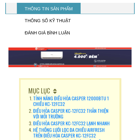
THÔNG TIN SẢN PHẨM
THÔNG SỐ KỸ THUẬT
ĐÁNH GIÁ BÌNH LUẬN
MỤC LỤC
TÍNH NĂNG ĐIỀU HÒA CASPER 12000BTU 1
CHIỀU KC-12FC32
ĐIỀU HÒA CASPER KC-12FC32 THÂN THIỆN
VỚI MÔI TRƯỜNG
ĐIỀU HÒA CASPER KC-12FC32 LẠNH NHANH
HỆ THỐNG LƯỚI LỌC ĐA CHIỀU AIRFRESH
TRÊN ĐIỀU HÒA CASPER KC-12FC32