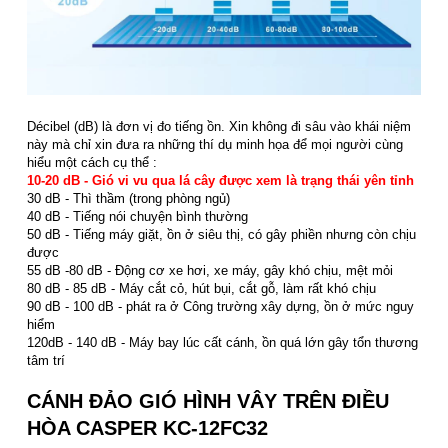
Décibel (dB) là đơn vị đo tiếng ồn. Xin không đi sâu vào khái niệm
này mà chỉ xin đưa ra những thí dụ minh họa để mọi người cùng
hiểu một cách cụ thể :
10-20 dB - Gió vi vu qua lá cây được xem là trạng thái yên tỉnh
30 dB - Thì thầm (trong phòng ngủ)
40 dB - Tiếng nói chuyện bình thường
50 dB - Tiếng máy giặt, ồn ở siêu thị, có gây phiền nhưng còn chịu
được
55 dB -80 dB - Động cơ xe hơi, xe máy, gây khó chịu, mệt mỏi
80 dB - 85 dB - Máy cắt cỏ, hút bụi, cắt gỗ, làm rất khó chịu
90 dB - 100 dB - phát ra ở Công trường xây dựng, ồn ở mức nguy
hiểm
120dB - 140 dB - Máy bay lúc cất cánh, ồn quá lớn gây tổn thương
tâm trí
CÁNH ĐẢO GIÓ HÌNH VÂY TRÊN ĐIỀU
HÒA CASPER KC-12FC32