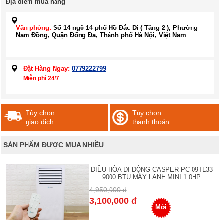
Địa điểm mua hàng
Văn phòng:
Số 14 ngõ 14 phố Hồ Đắc Di ( Tầng 2 ), Phường
Nam Đồng, Quận Đống Đa, Thành phố Hà Nội, Việt Nam
Đặt Hàng Ngay:
0779222799
Miễn phí 24/7
Tùy chọn
Tùy chọn
giao dịch
thanh thoán
SẢN PHẨM ĐƯỢC MUA NHIỀU
ĐIỀU HÒA DI ĐỘNG CASPER PC-09TL33
9000 BTU MÁY LẠNH MINI 1.0HP
4,950,000 đ
3,100,000 đ
Mới