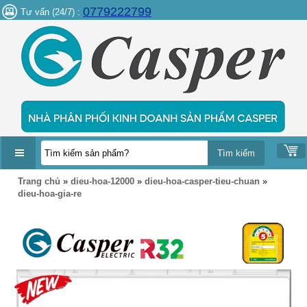
0779222799
Tư vấn (24/7) :
DANH
Trang chủ
»
dieu-hoa-12000
»
dieu-hoa-casper-tieu-chuan
»
MỤC
dieu-hoa-gia-re
SẢN
PHẨM