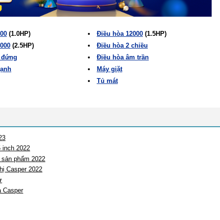
000
(1.0HP)
Điều hòa 12000
(1.5HP)
4000
(2.5HP)
Điều hòa 2 chiều
ủ đứng
Điều hòa âm trần
lạnh
Máy giặt
Tủ mát
23
 inch 2022
i sản phẩm 2022
hị Casper 2022
ư
òa Casper