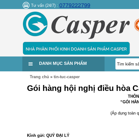
0779222799
Tư vấn (24/7) :
DANH MỤC SẢN PHẨM
Trang chủ
»
tin-tuc-casper
Gói hàng hội nghị điều hòa 
THÔN
“GÓI HÀN
(Áp dụng toàn 
Kính gửi: QUÝ ĐẠI LÝ