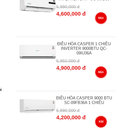
5,990,000 đ
4,600,000 đ
Mới
ĐIỀU HÒA CASPER 1 CHIỀU
INVERTER 9000BTU QC-
09IU36A
5,950,000 đ
4,900,000 đ
Mới
i
ĐIỀU HÒA CASPER 9000 BTU
SC-09FB36A 1 CHIỀU
5,990,000 đ
4,200,000 đ
KM