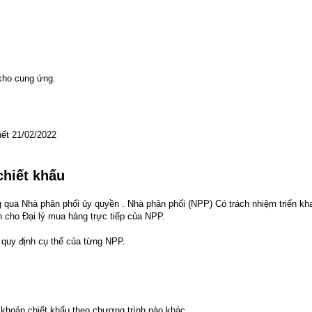
kho cung ứng.
hết 21/02/2022
chiết khấu
 qua Nhà phân phối ủy quyền . Nhà phân phối (NPP) Có trách nhiệm triển kha
 cho Đại lý mua hàng trực tiếp của NPP.
 quy định cụ thể của từng NPP.
khoản chiết khấu theo chương trình nào khác.