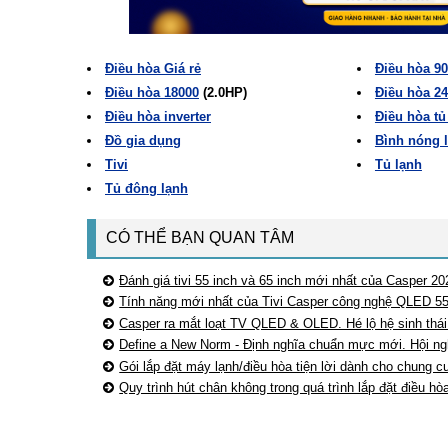
Điều hòa Giá rẻ
Điều hòa 9
Điều hòa 18000
(2.0HP)
Điều hòa 2
Điều hòa inverter
Điều hòa t
Đồ gia dụng
Bình nóng 
Tivi
Tủ lạnh
Tủ đông lạnh
CÓ THỂ BẠN QUAN TÂM
Đánh giá tivi 55 inch và 65 inch mới nhất của Casper 20
Tính năng mới nhất của Tivi Casper công nghệ QLED 55
Casper ra mắt loạt TV QLED & OLED. Hé lộ hệ sinh thá
Define a New Norm - Định nghĩa chuẩn mực mới. Hội ng
Gói lắp đặt máy lạnh/điều hòa tiện lời dành cho chung c
Quy trình hút chân không trong quá trình lắp đặt điều h