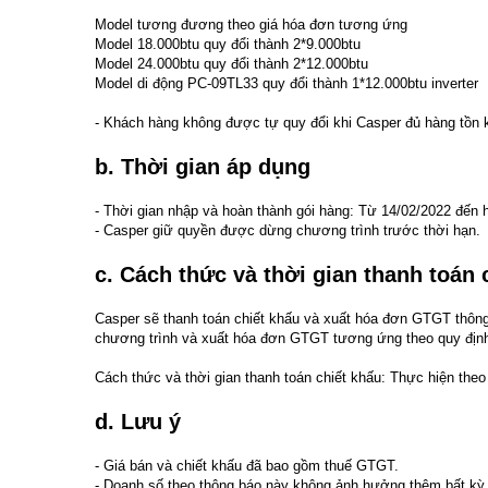
Model tương đương theo giá hóa đơn tương ứng
Model 18.000btu quy đổi thành 2*9.000btu
Model 24.000btu quy đổi thành 2*12.000btu
Model di động PC-09TL33 quy đổi thành 1*12.000btu inverter
- Khách hàng không được tự quy đổi khi Casper đủ hàng tồn 
b. Thời gian áp dụng
- Thời gian nhập và hoàn thành gói hàng: Từ 14/02/2022 đến 
- Casper giữ quyền được dừng chương trình trước thời hạn.
c. Cách thức và thời gian thanh toán 
Casper sẽ thanh toán chiết khấu và xuất hóa đơn GTGT thông
chương trình và xuất hóa đơn GTGT tương ứng theo quy định
Cách thức và thời gian thanh toán chiết khấu: Thực hiện theo
d. Lưu ý
- Giá bán và chiết khấu đã bao gồm thuế GTGT.
- Doanh số theo thông báo này không ảnh hưởng thêm bất kỳ 