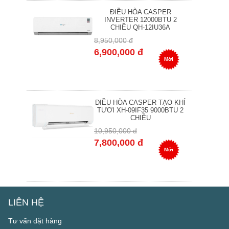
ĐIỀU HÒA CASPER
INVERTER 12000BTU 2
CHIỀU QH-12IU36A
8,950,000 đ
6,900,000 đ
Mới
ĐIỀU HÒA CASPER TẠO KHÍ
TƯƠI XH-09IF35 9000BTU 2
CHIỀU
10,950,000 đ
7,800,000 đ
Mới
LIÊN HỆ
Tư vấn đặt hàng