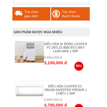
Tùy chọn
Tùy chọn
giao dịch
thanh thoán
SẢN PHẨM ĐƯỢC MUA NHIỀU
ĐIỀU HÒA DI ĐỘNG CASPER
PC-09TL33 9000 BTU MÁY
LẠNH MINI 1.0HP
4,950,000 đ
3,100,000 đ
Mới
ĐIỀU HÒA CASPER EC-
09IU36 INVERTER PROAIR 1
CHIỀU 1.0HP
5,990,000 đ
4,700,000 đ