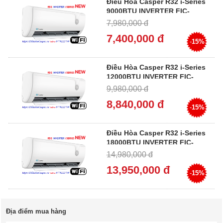
Điều Hòa Casper R32 i-Series
9000BTU INVERTER FIC-
09TL55 / CIC-09TL55
7,980,000 đ
7,400,000 đ
-
15%
Điều Hòa Casper R32 i-Series
12000BTU INVERTER FIC-
12TL55 / CIC-12TL55
9,980,000 đ
8,840,000 đ
-
15%
Điều Hòa Casper R32 i-Series
18000BTU INVERTER FIC-
18TL55 / CIC-18TL55
14,980,000 đ
13,950,000 đ
-
15%
Địa điểm mua hàng