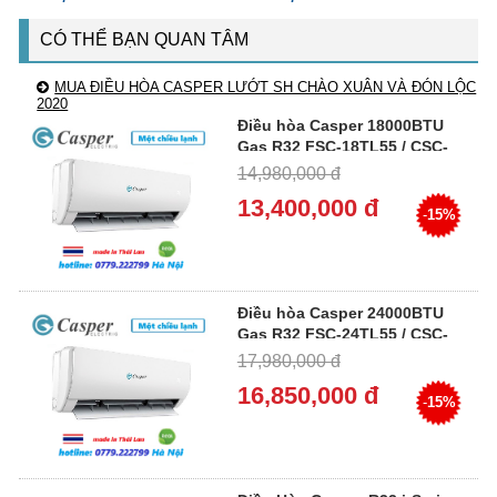
CÓ THỂ BẠN QUAN TÂM
MUA ĐIỀU HÒA CASPER LƯỚT SH CHÀO XUÂN VÀ ĐÓN LỘC
2020
Điều hòa Casper 18000BTU
Gas R32 FSC-18TL55 / CSC-
18TL55
14,980,000 đ
13,400,000 đ
-
15%
Điều hòa Casper 24000BTU
Gas R32 FSC-24TL55 / CSC-
24TL55
17,980,000 đ
16,850,000 đ
-
15%