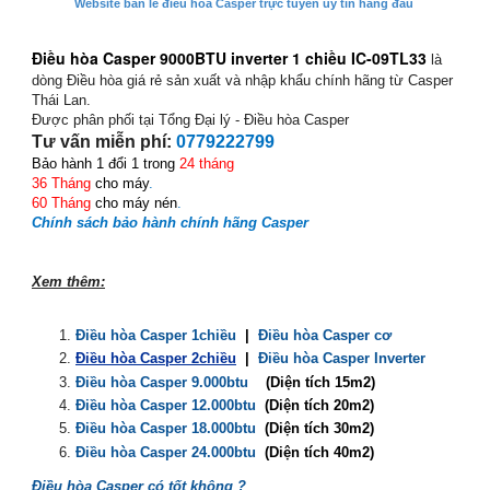
Website bán lẻ điều hòa Casper trực tuyến uy tín hàng đầu
Điều hòa
Casper 9000BTU inverter 1 chiều IC-09TL33
là
dòng Điều hòa giá rẻ sản xuất và nhập khẩu chính hãng từ Casper
Thái Lan.
Được phân phối tại Tổng Đại lý - Điều hòa Casper
Tư vấn miễn phí:
0779222799
B
ảo hành 1 đổi 1 trong
24 tháng
36 Tháng
cho máy
.
60 Tháng
cho máy nén
.
Chính sách bảo hành chính hãng Casper
Xem thêm:
Điều hòa Casper 1chiều
|
Điều hòa Casper cơ
Điều hòa Casper 2chiều
|
Điều hòa Casper Inverter
Điều hòa Casper 9.000btu
(Diện tích 15m2)
Điều hòa Casper 12.000btu
(Diện tích 20m2)
Điều hòa Casper 18.000btu
(Diện tích 30m2)
Điều hòa Casper 24.000btu
(Diện tích 40m2)
Điều hòa Casper có tốt không ?