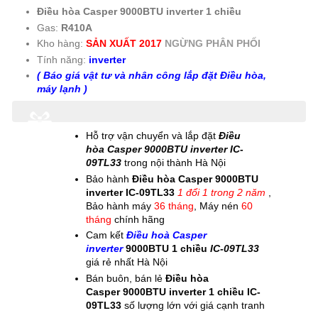
Điều hòa Casper 9000BTU inverter
1 chiều
Gas:
R410A
Kho hàng:
SẢN XUẤT 2017
NGỪNG PHÂN PHỐI
Tính năng:
inverter
(
Báo giá vật tư và nhân công lắp đặt Điều hòa,
máy lạnh
)
Hỗ trợ vận chuyển và lắp đặt
Điều
hòa
Casper 9000BTU inverter
IC-
09TL33
trong nội thành Hà Nội
Bảo hành
Điều hòa
Casper 9000BTU
inverter
IC-09TL33
1 đổi 1 trong 2 năm
,
Bảo hành máy
36 tháng
, Máy nén
60
tháng
chính hãng
Cam kết
Điều hoà Casper
inverter
9000BTU
1 chiều
IC-09TL33
giá rẻ nhất Hà Nội
Bán buôn, bán lẻ
Điều hòa
Casper
9000BTU inverter
1 chiều
IC-
09TL33
số lượng lớn với giá cạnh tranh