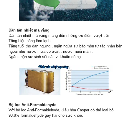
Dàn tản nhiệt mạ vàng
Dàn tản nhiệt mà vàng mang đến những ưu điểm vượt trội
Tăng hiệu năng làm lạnh
Tăng tuổi thọ dàn ngưng , ngăn ngừa sự bào mòn từ tác nhân bên
ngoài như nước mưa có a-xít , nước muối mặn .
Ngăn chặn sự sinh sôi các vi khuẩn có hại .
Bộ lọc Anti-Formaldehyde
Với bộ lọc Anti-Formaldehyde, điều hòa Casper có thể loại bỏ
93,8% formaldehyde gây hại cho sức khỏe.