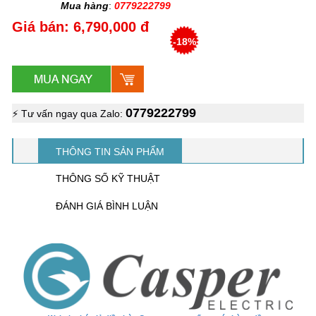
Mua hàng
:
0779222799
Giá bán: 6,790,000 đ
-18%
0779222799
⚡ Tư vấn ngay qua Zalo:
THÔNG TIN SẢN PHẨM
THÔNG SỐ KỸ THUẬT
ĐÁNH GIÁ BÌNH LUẬN