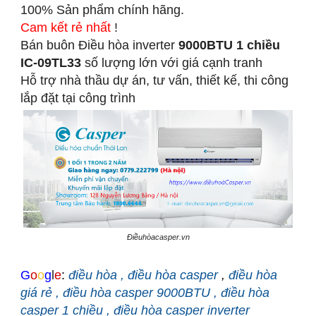
100% Sản phẩm chính hãng.
Cam kết rẻ nhất
!
Bán buôn Điều hòa inverter
9000BTU 1 chiều
IC-09TL33
số lượng lớn với giá cạnh tranh
Hỗ trợ nhà thầu dự án, tư vấn, thiết kế, thi công
lắp đặt tại công trình
Điềuhòacasper.vn
G
o
o
g
l
e
:
điều hòa
,
điều hòa casper
,
điều hòa
giá rẻ
,
điều hòa casper 9000BTU
,
điều hòa
casper 1 chiều
,
điều hòa casper inverter