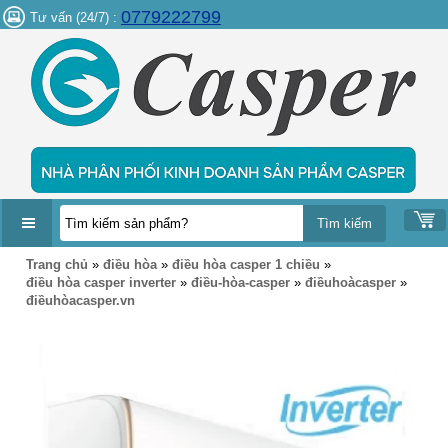
0779222799
Tư vấn (24/7) :
DANH
Trang chủ
»
điều hòa
»
điều hòa casper 1 chiều
»
MỤC
điều hòa casper inverter
»
điều-hòa-casper
»
điềuhoàcasper
»
SẢN
điềuhòacasper.vn
PHẨM