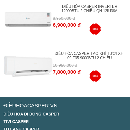
ĐIỀU HÒA CASPER INVERTER
12000BTU 2 CHIỀU QH-12IU36A
8,950,000 đ
6,900,000 đ
Mới
ĐIỀU HÒA CASPER TẠO KHÍ TƯƠI XH-
09IF35 9000BTU 2 CHIỀU
10,950,000 đ
7,800,000 đ
Mới
ĐIỀUHÒACASPER.VN
ĐIỀU HÒA DI ĐỘNG CASPER
TIVI CASPER
TỦ LẠNH CASPER