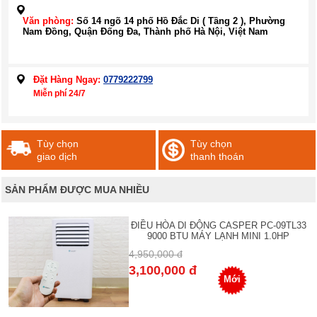
Văn phòng:
Số 14 ngõ 14 phố Hồ Đắc Di ( Tầng 2 ), Phường
Nam Đồng, Quận Đống Đa, Thành phố Hà Nội, Việt Nam
Đặt Hàng Ngay:
0779222799
Miễn phí 24/7
Tùy chọn
Tùy chọn
giao dịch
thanh thoán
SẢN PHẨM ĐƯỢC MUA NHIỀU
ĐIỀU HÒA DI ĐỘNG CASPER PC-09TL33
9000 BTU MÁY LẠNH MINI 1.0HP
4,950,000 đ
3,100,000 đ
Mới