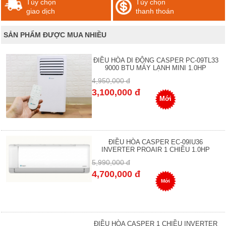
Tùy chọn
Tùy chọn
giao dịch
thanh thoán
SẢN PHẨM ĐƯỢC MUA NHIỀU
ĐIỀU HÒA DI ĐỘNG CASPER PC-09TL33
9000 BTU MÁY LẠNH MINI 1.0HP
4,950,000 đ
3,100,000 đ
Mới
ĐIỀU HÒA CASPER EC-09IU36
INVERTER PROAIR 1 CHIỀU 1.0HP
5,990,000 đ
4,700,000 đ
Mới
ĐIỀU HÒA CASPER 1 CHIỀU INVERTER