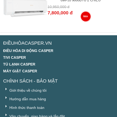
09IF35 9000BTU 2 CHIỀU
10,950,000 đ
7,800,000 đ
Mới
ĐIỀUHÒACASPER.VN
ĐIỀU HÒA DI ĐỘNG CASPER
TIVI CASPER
TỦ LẠNH CASPER
MÁY GIẶT CASPER
CHÍNH SÁCH - BẢO MẬT
Giới thiệu về chúng tôi
Hướng dẫn mua hàng
Hình thức thanh toán
Vận chuyển, giao hàng và lắp đặt