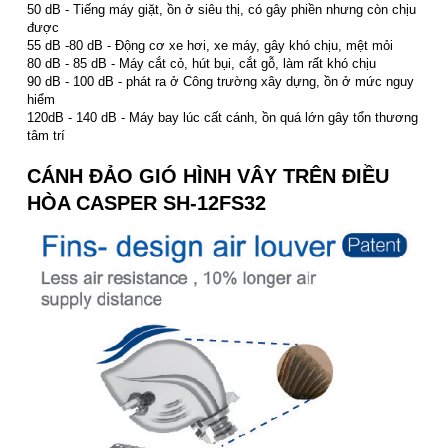
50 dB - Tiếng máy giặt, ồn ở siêu thị, có gây phiền nhưng còn chịu
được
55 dB -80 dB - Động cơ xe hơi, xe máy, gây khó chịu, mệt mỏi
80 dB - 85 dB - Máy cắt cỏ, hút bụi, cắt gỗ, làm rất khó chịu
90 dB - 100 dB - phát ra ở Công trường xây dựng, ồn ở mức nguy
hiểm
120dB - 140 dB - Máy bay lúc cất cánh, ồn quá lớn gây tổn thương
tâm trí
CÁNH ĐẢO GIÓ HÌNH VÂY TRÊN ĐIỀU
HÒA CASPER SH-12FS32