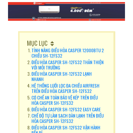
MỤC LỤC
TÍNH NĂNG ĐIỀU HÒA CASPER 12000BTU 2
CHIỀU SH-12FS32
ĐIỀU HÒA CASPER SH-12FS32 THÂN THIỆN
VỚI MÔI TRƯỜNG
ĐIỀU HÒA CASPER SH-12FS32 LẠNH
NHANH
HỆ THỐNG LƯỚI LỌC ĐA CHIỀU AIRFRESH
TRÊN ĐIỀU HÒA CASPER SH-12FS32
CƠ CHẾ AN TOÀN BẢO VỆ KÉP TRÊN ĐIỀU
HÒA CASPER SH-12FS32
ĐIỀU HÒA CASPER SH-12FS32 EASY CARE
CHẾ ĐỘ TỰ LÀM SẠCH DÀN LẠNH TRÊN ĐIỀU
HÒA CASPER SH-12FS32
ĐIỀU HÒA CASPER SH-12FS32 VẬN HÀNH
BỀN BỈ