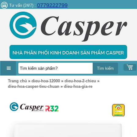
0779222799
Tư vấn (24/7) :
DANH
Trang chủ
»
dieu-hoa-12000
»
dieu-hoa-2-chieu
»
MỤC
dieu-hoa-casper-tieu-chuan
»
dieu-hoa-gia-re
SẢN
PHẨM