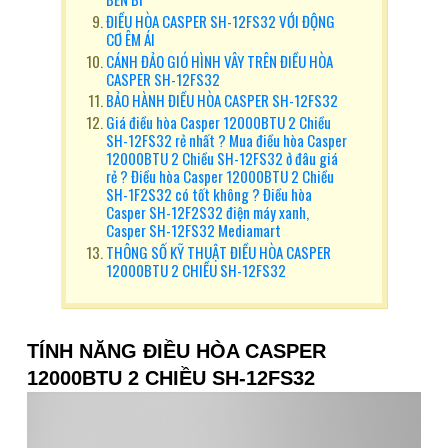
ĐIỀU HÒA CASPER SH-12FS32 VỚI ĐỘNG
CƠ ÊM ÁI
CÁNH ĐẢO GIÓ HÌNH VÂY TRÊN ĐIỀU HÒA
CASPER SH-12FS32
BẢO HÀNH ĐIỀU HÒA CASPER SH-12FS32
Giá điều hòa Casper 12000BTU 2 Chiều
SH-12FS32 rẻ nhất ? Mua điều hòa Casper
12000BTU 2 Chiều SH-12FS32 ở đâu giá
rẻ ? Điều hòa Casper 12000BTU 2 Chiều
SH-1F2S32 có tốt không ? Điều hòa
Casper SH-12F2S32 điện máy xanh,
Casper SH-12FS32 Mediamart
THÔNG SỐ KỸ THUẬT ĐIỀU HÒA CASPER
12000BTU 2 CHIỀU SH-12FS32
TÍNH NĂNG ĐIỀU HÒA CASPER
12000BTU 2 CHIỀU SH-12FS32