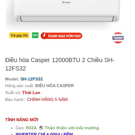
Điều hòa Casper 12000BTU 2 Chiều SH-
12FS32
Model:
SH-12FS32
Hãng sản xuất:
ĐIỀU HÒA CASPER
Xuất xứ:
Thái Lan
Bảo hành:
CHÍNH HÃNG
5
NĂM
TÍNH NĂNG MỚI
Gas:
R32A
🌏
Thân thiện với môi trường
INVERTER CHỈ 4.000đ / ĐÊM