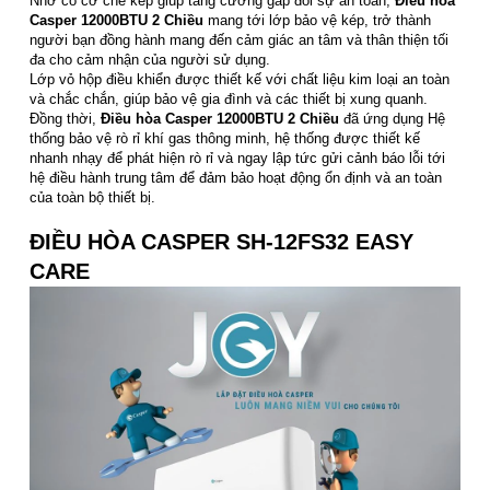
Nhờ có cơ chế kép giúp tăng cường gấp đôi sự an toàn,
Điều hòa
Casper 12000BTU 2 Chiều
mang tới lớp bảo vệ kép, trở thành
người bạn đồng hành mang đến cảm giác an tâm và thân thiện tối
đa cho cảm nhận của người sử dụng.
Lớp vỏ hộp điều khiển được thiết kế với chất liệu kim loại an toàn
và chắc chắn, giúp bảo vệ gia đình và các thiết bị xung quanh.
Đồng thời,
Điều hòa Casper 12000BTU 2 Chiều
đã ứng dụng Hệ
thống bảo vệ rò rỉ khí gas thông minh, hệ thống được thiết kế
nhanh nhạy để phát hiện rò rỉ và ngay lập tức gửi cảnh báo lỗi tới
hệ điều hành trung tâm để đảm bảo hoạt động ổn định và an toàn
của toàn bộ thiết bị.
ĐIỀU HÒA CASPER SH-12FS32 EASY
CARE