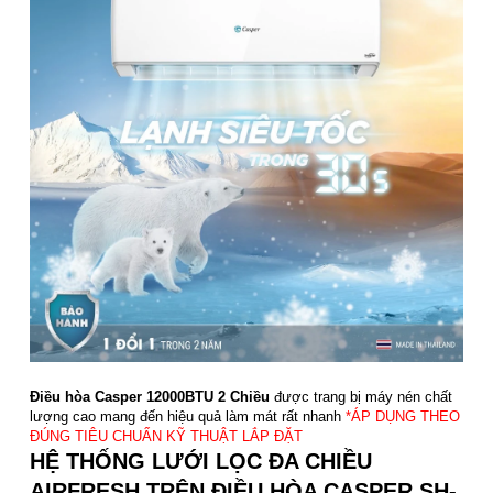
Điều hòa Casper 12000BTU 2 Chiều
được trang bị máy nén chất
lượng cao mang đến hiệu quả làm mát rất nhanh
*ÁP DỤNG THEO
ĐÚNG TIÊU CHUẨN KỸ THUẬT LẮP ĐẶT
HỆ THỐNG LƯỚI LỌC ĐA CHIỀU
AIRFRESH TRÊN ĐIỀU HÒA CASPER SH-