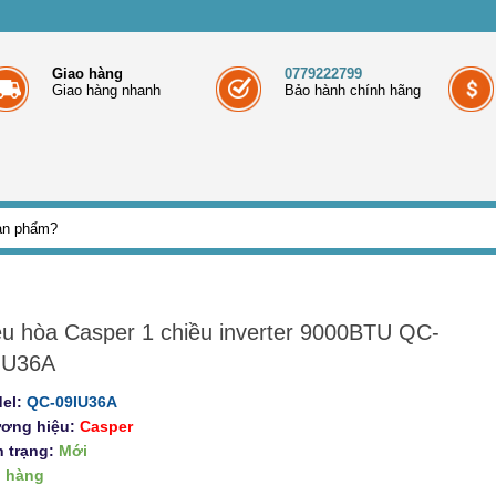
Giao hàng
0779222799
Giao hàng nhanh
Bảo hành chính hãng
ều hòa Casper 1 chiều inverter 9000BTU QC-
IU36A
el:
QC-09IU36A
ơng hiệu:
Casper
h trạng:
Mới
 hàng