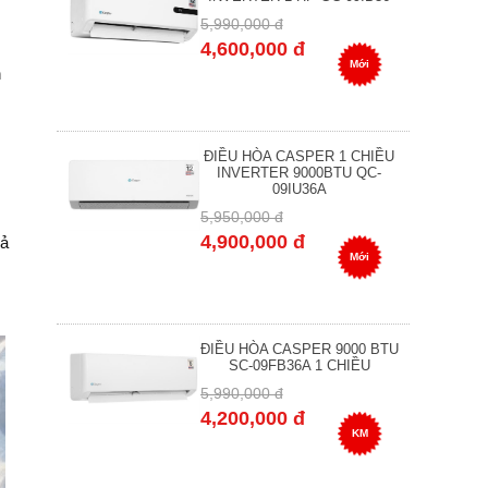
5,990,000 đ
4,600,000 đ
Mới
n
ĐIỀU HÒA CASPER 1 CHIỀU
INVERTER 9000BTU QC-
09IU36A
5,950,000 đ
4,900,000 đ
uả
Mới
ĐIỀU HÒA CASPER 9000 BTU
SC-09FB36A 1 CHIỀU
5,990,000 đ
4,200,000 đ
KM