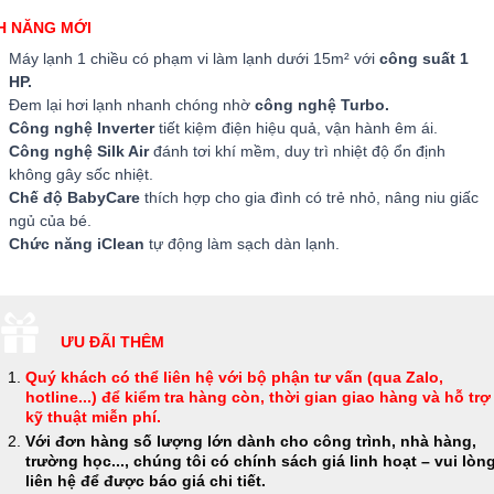
H NĂNG MỚI
Máy lạnh 1 chiều có phạm vi làm lạnh dưới 15m² với
công suất 1
HP.
Đem lại hơi lạnh nhanh chóng nhờ
công nghệ Turbo.
Công nghệ Inverter
tiết kiệm điện hiệu quả, vận hành êm ái.
Công nghệ Silk Air
đánh tơi khí mềm, duy trì nhiệt độ ổn định
không gây sốc nhiệt.
Chế độ BabyCare
thích hợp cho gia đình có trẻ nhỏ, nâng niu giấc
ngủ của bé.
Chức năng iClean
tự động làm sạch dàn lạnh.
ƯU ĐÃI THÊM
Quý khách có thể
liên hệ với bộ phận tư vấn (qua Zalo,
hotline...) để kiểm tra hàng còn, thời gian giao hàng và hỗ trợ
kỹ thuật miễn phí
.
Với đơn hàng số lượng lớn dành cho công trình, nhà hàng,
trường học..., chúng tôi có chính sách giá linh hoạt – vui lòn
liên hệ để được báo giá chi tiết.