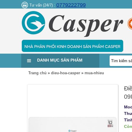
0779222799
Tư vấn (24/7) :
DANH MỤC SẢN PHẨM
Trang chủ
»
dieu-hoa-casper
»
mua-nhieu
Đi
09
Mod
Thư
Tìn
Còn