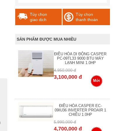
Tùy chọn
Tùy chọn
giao dịch
thanh thoán
SẢN PHẨM ĐƯỢC MUA NHIỀU
ĐIỀU HÒA DI ĐỘNG CASPER
PC-09TL33 9000 BTU MÁY
LẠNH MINI 1.0HP
4,950,000 đ
3,100,000 đ
Mới
ĐIỀU HÒA CASPER EC-
09IU36 INVERTER PROAIR 1
CHIỀU 1.0HP
5,990,000 đ
g
4,700,000 đ