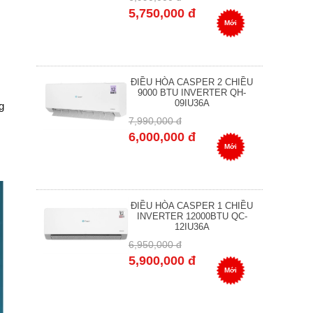
5,750,000 đ
Mới
ĐIỀU HÒA CASPER 2 CHIỀU
9000 BTU INVERTER QH-
09IU36A
g
7,990,000 đ
6,000,000 đ
Mới
ĐIỀU HÒA CASPER 1 CHIỀU
INVERTER 12000BTU QC-
12IU36A
6,950,000 đ
5,900,000 đ
Mới