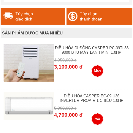
Tùy chọn
Tùy chọn
giao dịch
thanh thoán
SẢN PHẨM ĐƯỢC MUA NHIỀU
ĐIỀU HÒA DI ĐỘNG CASPER PC-09TL33
9000 BTU MÁY LẠNH MINI 1.0HP
4,950,000 đ
3,100,000 đ
Mới
ĐIỀU HÒA CASPER EC-09IU36
INVERTER PROAIR 1 CHIỀU 1.0HP
5,990,000 đ
4,700,000 đ
Mới