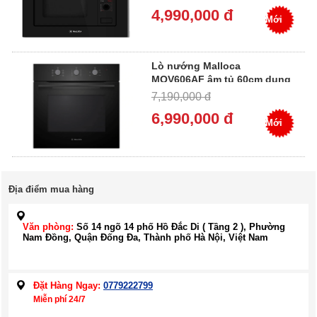
4,990,000 đ
Mới
Lò nướng Malloca
MOV606AF âm tủ 60cm dung
tích 60 Lít
7,190,000 đ
6,990,000 đ
Mới
Địa điểm mua hàng
Văn phòng:
Số 14 ngõ 14 phố Hồ Đắc Di ( Tầng 2 ), Phường
Nam Đồng, Quận Đống Đa, Thành phố Hà Nội, Việt Nam
Đặt Hàng Ngay:
0779222799
Miễn phí 24/7