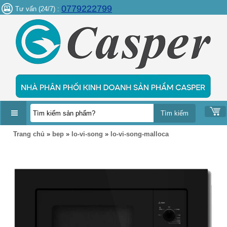
0779222799
Tư vấn (24/7) :
DANH
Trang chủ
»
bep
»
lo-vi-song
»
lo-vi-song-malloca
MỤC
SẢN
PHẨM