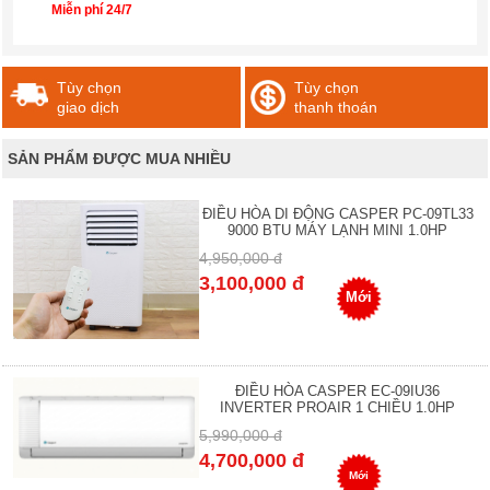
Miễn phí 24/7
Tùy chọn
Tùy chọn
giao dịch
thanh thoán
SẢN PHẨM ĐƯỢC MUA NHIỀU
ĐIỀU HÒA DI ĐỘNG CASPER PC-09TL33
9000 BTU MÁY LẠNH MINI 1.0HP
4,950,000 đ
3,100,000 đ
Mới
ĐIỀU HÒA CASPER EC-09IU36
INVERTER PROAIR 1 CHIỀU 1.0HP
5,990,000 đ
4,700,000 đ
Mới