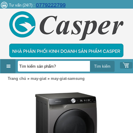
0779222799
Tư vấn (24/7) :
DANH
Trang chủ
»
may-giat
»
may-giat-samsung
MỤC
SẢN
PHẨM