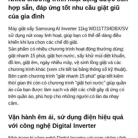
hợp sẵn, đáp ứng tốt nhu cầu giặt giũ
của gia đình
Máy giặt sấy Samsung AI Inverter 11kg WD11T734DBX/SV
sử dụng nút xoay linh hoạt, giúp bạn có thể dễ dàng điều
khiển khi lựa chọn các chế độ giặt.
Sản phẩm có nhiều chương trình hoạt động thường dùng:
giặt nhanh 15 phút, giặt hơi nước, sấy khử mùi diệt khuẩn,
đồ len, giặt êm, ngày nhiều mây, vệ sinh lồng giặt và các
chương trình khác (
xem chi tiết tại bảng thông số kỹ thuật
).
Bên cạnh chương trình "giặt nhanh 15 phút" giúp tiết kiệm
thời gian thì còn có chương trình "giặt hơi nước" giúp quần
áo của bạn được làm sạch và diệt các chất gây dị ứng có
trên quần áo, phù hợp cho những người có làn da nhạy
cảm.
Vận hành êm ái, sử dụng điện hiệu quả
với công nghệ Digital Inverter
Nhờ trang bị công nghệ Digital Inverter với nam châm vĩnh