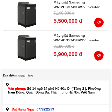
Máy giặt Samsung
WA12CG5745BVSV Inverter
12 kg
7,190,000 đ
5,500,000 đ
KM
Máy giặt Samsung
WA14CG5745BVSV Inverter
14 kg
8,190,000 đ
5,900,000 đ
KM
Địa điểm mua hàng
Văn phòng:
Số 14 ngõ 14 phố Hồ Đắc Di ( Tầng 2 ), Phường
Nam Đồng, Quận Đống Đa, Thành phố Hà Nội, Việt Nam
Đặt Hàng Ngay:
0779222799