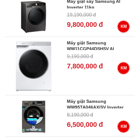
Máy giặt sấy Samsung AI
Inverter 11kg
WD11T734DBX/SV (giặt 11kg,
19,190,000 đ
sấy 7kg)
9,800,000 đ
KM
Máy giặt Samsung
WW11CGP44DSHSV AI
EcoBubble Inverter 11 kg
9,190,000 đ
7,800,000 đ
KM
Máy giặt Samsung
WW95TA046AX/SV Inverter
9.5 kg
8,190,000 đ
6,500,000 đ
KM