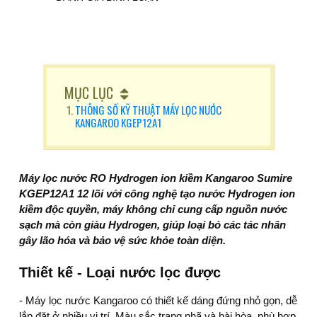
MỤC LỤC
THÔNG SỐ KỸ THUẬT MÁY LỌC NƯỚC
KANGAROO KGEP12A1
Máy lọc nước RO Hydrogen ion kiềm Kangaroo Sumire
KGEP12A1 12 lõi với công nghệ tạo nước Hydrogen ion
kiềm độc quyền, máy không chỉ cung cấp nguồn nước
sạch mà còn giàu Hydrogen, giúp loại bỏ các tác nhân
gây lão hóa và bảo vệ sức khỏe toàn diện.
Thiết kế - Loại nước lọc được
-
Máy lọc nước Kangaroo
có thiết kế dáng đứng nhỏ gọn, dễ
lắp đặt ở nhiều vị trí. Màu sắc trang nhã và hài hòa, phù hợp