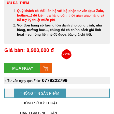
ƯU ĐÃI THÊM
Quý khách có thể
liên hệ với bộ phận tư vấn (qua Zalo,
hotline...) để kiểm tra hàng còn, thời gian giao hàng và
hỗ trợ kỹ thuật miễn phí
.
Với đơn hàng số lượng lớn dành cho công trình, nhà
hàng, trường học..., chúng tôi có chính sách giá linh
hoạt – vui lòng liên hệ để được báo giá chi tiết.
Giá bán: 8,900,000 đ
-35%
0779222799
⚡ Tư vấn ngay qua Zalo:
THÔNG TIN SẢN PHẨM
THÔNG SỐ KỸ THUẬT
ĐÁNH GIÁ BÌNH LUẬN