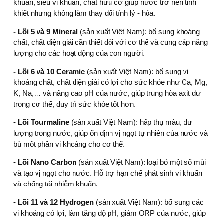
khuẩn, siêu vi khuẩn, chất hữu cơ giúp nước trở nên tinh
khiết nhưng không làm thay đổi tính lý - hóa.
- Lõi 5 và 9 Mineral
(sản xuất Việt Nam): bổ sung khoáng
chất, chất điện giải cần thiết đối với cơ thể và cung cấp năng
lượng cho các hoạt động của con người.
- Lõi 6 và 10 Ceramic
(sản xuất Việt Nam): bổ sung vi
khoáng chất, chất điện giải có lợi cho sức khỏe như Ca, Mg,
K, Na,… và nâng cao pH của nước, giúp trung hòa axit dư
trong cơ thể, duy trì sức khỏe tốt hơn.
- Lõi Tourmaline
(sản xuất Việt Nam): hấp thụ màu, dư
lượng trong nước, giúp ổn định vị ngọt tự nhiên của nước và
bù một phần vi khoáng cho cơ thể.
- Lõi Nano Carbon
(sản xuất Việt Nam): loại bỏ một số mùi
và tạo vị ngọt cho nước. Hỗ trợ hạn chế phát sinh vi khuẩn
và chống tái nhiễm khuẩn.
- Lõi 11 và 12 Hydrogen
(sản xuất Việt Nam): bổ sung các
vi khoáng có lợi, làm tăng độ pH, giảm ORP của nước, giúp