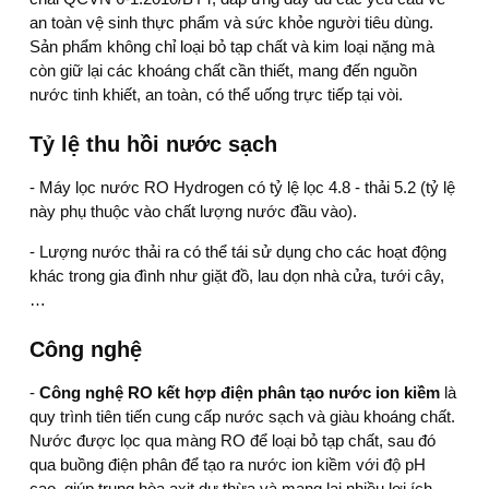
an toàn vệ sinh thực phẩm và sức khỏe người tiêu dùng.
Sản phẩm không chỉ loại bỏ tạp chất và kim loại nặng mà
còn giữ lại các khoáng chất cần thiết, mang đến nguồn
nước tinh khiết, an toàn, có thể uống trực tiếp tại vòi.
Tỷ lệ thu hồi nước sạch
-
Máy lọc nước RO Hydrogen
có tỷ lệ lọc 4.8 - thải 5.2 (tỷ lệ
này phụ thuộc vào chất lượng nước đầu vào).
- Lượng nước thải ra có thể tái sử dụng cho các hoạt động
khác trong gia đình như giặt đồ, lau dọn nhà cửa, tưới cây,
…
Công nghệ
-
Công nghệ RO kết hợp điện phân tạo nước ion kiềm
là
quy trình tiên tiến cung cấp nước sạch và giàu khoáng chất.
Nước được lọc qua màng RO để loại bỏ tạp chất, sau đó
qua buồng điện phân để tạo ra nước ion kiềm với độ pH
cao, giúp trung hòa axit dư thừa và mang lại nhiều lợi ích