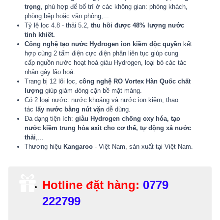
trọng
, phù hợp để bố trí ở các không gian: phòng khách,
phòng bếp hoặc văn phòng,...
Tỷ lệ lọc 4.8 - thải 5.2,
thu hồi được 48% lượng nước
tinh khiết.
Công nghệ tạo nước Hydrogen ion kiềm độc quyền
kết
hợp cùng 2 tấm điện cực điện phân liên tục
giúp cung
cấp nguồn nước hoạt hoá giàu Hydrogen, loại bỏ các tác
nhân gây lão hoá.
Trang bị 12 lõi lọc,
công nghệ RO Vortex Hàn Quốc chất
lượng
giúp giảm đóng cặn bề mặt màng.
Có 2 loại nước: nước khoáng và nước ion kiềm, thao
tác
lấy nước bằng nút vặn
dễ dùng.
Đa dạng tiện ích:
giàu Hydrogen chống oxy hóa, tạo
nước kiềm trung hòa axit cho cơ thể, tự động xả nước
thải
,...
Thương hiệu
Kangaroo
- Việt Nam, sản xuất tại Việt Nam.
Hotline đặt hàng:
0779
222799