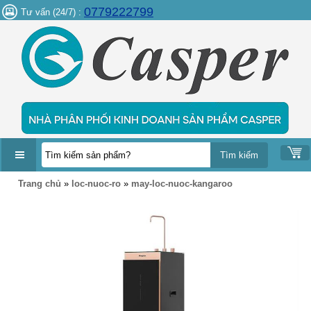
0779222799
Tư vấn (24/7) :
DANH
Trang chủ
»
loc-nuoc-ro
»
may-loc-nuoc-kangaroo
MỤC
SẢN
PHẨM