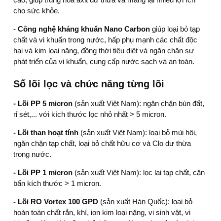
cho sức khỏe.
-
Công nghệ kháng khuẩn Nano Carbon
giúp loại bỏ tạp
chất và vi khuẩn trong nước, hấp phụ mạnh các chất độc
hại và kim loại nặng, đồng thời tiêu diệt và ngăn chặn sự
phát triển của vi khuẩn, cung cấp nước sạch và an toàn.
Số lõi lọc và chức năng từng lõi
- Lõi PP 5 micron
(sản xuất Việt Nam): ngăn chặn bùn đất,
rỉ sét,... với kích thước lọc nhỏ nhất > 5 micron.
- Lõi than hoạt tính
(sản xuất Việt Nam): loại bỏ mùi hôi,
ngăn chặn tạp chất, loại bỏ chất hữu cơ và Clo dư thừa
trong nước.
- Lõi PP 1 micron
(sản xuất Việt Nam): lọc lại tạp chất, cặn
bẩn kích thước > 1 micron.
- Lõi RO Vortex 100 GPD
(sản xuất Hàn Quốc): loại bỏ
hoàn toàn chất rắn, khí, ion kim loại nặng, vi sinh vật, vi