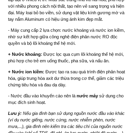
với nhiều phong cách nội thất, tạo nên vẻ sang trọng và hiện
đại. Máy loại bỏ bo viền, sử dụng vật liệu kính gương mờ và
tay nắm Aluminum có hiệu ứng ánh kim đẹp mắt.
- Máy cung cấp 2 lựa chọn: nước khoáng và nước ion kiềm,
nhờ sự kết hợp giữa công nghệ điện phân nước RO độc
quyền và bộ lõi khoáng thế hệ mới.
+ Nước khoáng:
Được lọc qua cụm lõi khoáng thế hệ mới,
phù hợp cho trẻ em uống thuốc, pha sữa, và nấu ăn.
+ Nước ion kiềm:
Được tạo ra sau quá trình điện phân hoạt
hóa, giúp trung hòa axit dư thừa trong cơ thể, giảm các triệu
chứng tiêu hóa và đau dạ dày.
- Nước đầu vào khuyến cáo nên là
nước máy
sử dụng cho
mục đích sinh hoạt.
Lưu ý:
Nếu gia đình bạn sử dụng nguồn nước đầu vào khác
(ví dụ nước giếng, nước cứng, nước nhiễm phèn, nước
mưa,...), gia đình nên kiểm tra các tiêu chí của nguồn nước
đầu vào (chỉ số TDS, độ pH, áp lực nước, nhiệt độ nước,...)