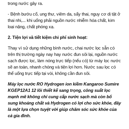
trong nước gây ra.
- Bệnh bướu cổ, ung thư, viêm da, sẩy thai, nguy cơ dị tật ở
thai nhi,... khi uống phải nguồn nước nhiễm hóa chất, kim
loại nặng, chất phóng xạ.
2. Tiện lợi và tiết kiệm chi phí sinh hoạt:
Thay vì sử dụng những bình nước, chai nước lọc sẵn có
trên thị trường ngày nay hay nước đun sôi lại, nguồn nước
sạch được lọc, làm nóng trực tiếp (nếu có) từ máy lọc nước
sẽ an toàn, nhanh chóng và tiện lợi hơn. Nước sau lọc có
thể uống trực tiếp tại vòi, không cần đun sôi.
Máy lọc nước RO Hydrogen ion kiềm Kangaroo Sumire
KGEP12A1 12 lõi
thiết kế sang trọng, công suất lọc
mạnh mẽ không chỉ cung cấp nước sạch mà còn bổ
sung khoáng chất và Hydrogen có lợi cho sức khỏe, đây
là một lựa chọn tuyệt vời giúp chăm sóc sức khỏe của
cả gia đình.