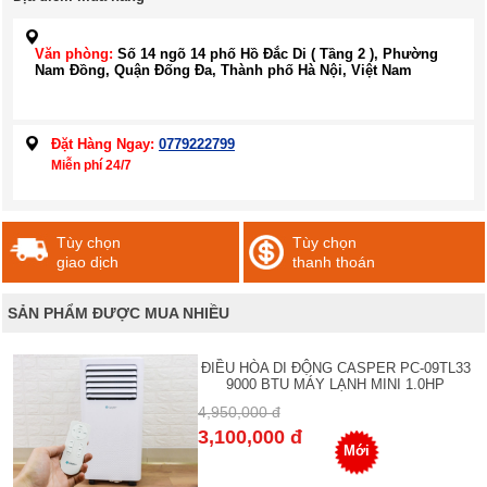
Văn phòng:
Số 14 ngõ 14 phố Hồ Đắc Di ( Tầng 2 ), Phường
Nam Đồng, Quận Đống Đa, Thành phố Hà Nội, Việt Nam
Đặt Hàng Ngay:
0779222799
Miễn phí 24/7
Tùy chọn
Tùy chọn
giao dịch
thanh thoán
SẢN PHẨM ĐƯỢC MUA NHIỀU
ĐIỀU HÒA DI ĐỘNG CASPER PC-09TL33
9000 BTU MÁY LẠNH MINI 1.0HP
4,950,000 đ
3,100,000 đ
Mới