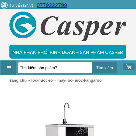
0779222799
Tư vấn (24/7) :
DANH
Trang chủ
»
loc-nuoc-ro
»
may-loc-nuoc-kangaroo
MỤC
SẢN
PHẨM