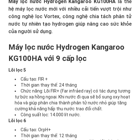
Máy lọc nước
Hydrogen Kangaroo KG100HA
là thế
hệ máy lọc nước mới với nhiều cải tiến vượt trội như
công nghệ lọc Vortex, công nghệ chia tách phân tử
nước tự nhiên tạo hydrogen giúp nâng cao sức khỏe
của người sử dụng.
Máy lọc nước Hydrogen Kangaroo
KG100HA với 9 cấp lọc
Lõi lọc 5
Cấu tạo: FIR +
Thời gian thay thế: 24 tháng
Chức năng: Lõi FIR+ (Far infrảed ray) có tác dụng tương
tự bức xạ hồng ngoại. Khi nước đi qua sẽ bổ sung oxy hoạt
hóa và giúp phân chia thành phân tử nước nhỏ giúp tăng
cường khả năng hấp thu nước trao đổi chất.
Công suất lọc: 14.000 lít nước.
Lõi lọc 6
Cấu tạo: OrpH+
Thời gian thay thế: 12 tháng