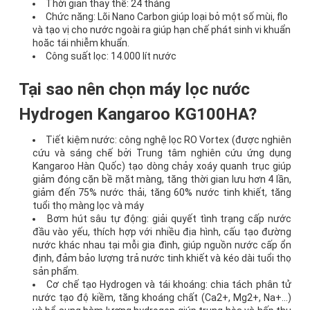
Thời gian thay thế: 24 tháng
Chức năng: Lõi Nano Carbon giúp loại bỏ một số mùi, flo
và tạo vị cho nước ngoài ra giúp hạn chế phát sinh vi khuẩn
hoăc tái nhiễm khuẩn.
Công suất lọc: 14.000 lít nước
Tại sao nên chọn máy lọc nước
Hydrogen Kangaroo KG100HA?
Tiết kiệm nước: công nghệ lọc RO Vortex (được nghiên
cứu và sáng chế bởi Trung tâm nghiên cứu ứng dụng
Kangaroo Hàn Quốc) tạo dòng chảy xoáy quanh trục giúp
giảm đóng cặn bề mặt màng, tăng thời gian lưu hơn 4 lần,
giảm đến 75% nước thải, tăng 60% nước tinh khiết, tăng
tuổi thọ màng lọc và máy
Bơm hút sâu tự động: giải quyết tình trạng cấp nước
đầu vào yếu, thích hợp với nhiều địa hình, cấu tạo đường
nước khác nhau tại mỗi gia đình, giúp nguồn nước cấp ổn
định, đảm bảo lượng trả nước tinh khiết và kéo dài tuổi thọ
sản phẩm.
Cơ chế tạo Hydrogen và tái khoáng: chia tách phân tử
nước tạo độ kiềm, tăng khoáng chất (Ca2+, Mg2+, Na+…)