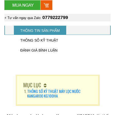
0779222799
⚡ Tư vấn ngay qua Zalo:
THÔNG TIN SẢN PHẨM
THÔNG SỐ KỸ THUẬT
ĐÁNH GIÁ BÌNH LUẬN
MỤC LỤC
THÔNG SỐ KỸ THUẬT MÁY LỌC NƯỚC
KANGAROO KG100HA