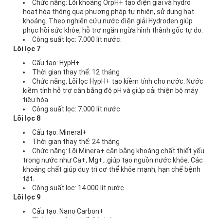
Chức năng: Lõi khoáng OrpH+ tạo điện giải và hydro
hoạt hóa thông qua phương pháp tự nhiên, sử dụng hạt
khoáng. Theo nghiên cứu nước điện giải Hydroden giúp
phục hồi sức khỏe, hỗ trợ ngăn ngừa hình thành gốc tự do.
Công suất lọc: 7.000 lít nước.
Lõi lọc 7
Cấu tạo: HypH+
Thời gian thay thế: 12 tháng
Chức năng: Lõi lọc HypH+ tạo kiềm tính cho nước. Nước
kiềm tính hỗ trợ cân bằng độ pH và giúp cải thiện bộ máy
tiêu hóa.
Công suất lọc: 7.000 lít nước
Lõi lọc 8
Cấu tạo: Mineral+
Thời gian thay thế: 24 tháng
Chức năng: Lõi Minera+ cân bằng khoáng chất thiết yếu
trong nước như Ca+, Mg+…giúp tạo nguồn nước khỏe. Các
khoáng chất giúp duy trì cơ thể khỏe mạnh, hạn chế bệnh
tật.
Công suất lọc: 14.000 lít nước
Lõi lọc 9
Cấu tạo: Nano Carbon+