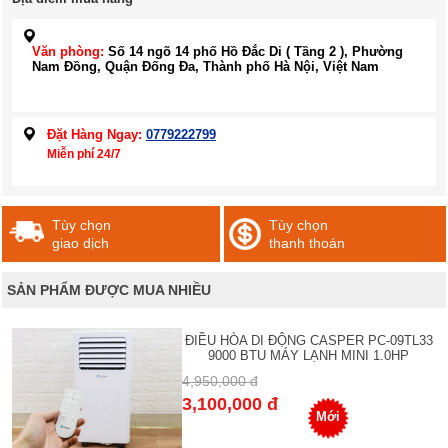
Văn phòng:
Số 14 ngõ 14 phố Hồ Đắc Di ( Tầng 2 ), Phường
Nam Đồng, Quận Đống Đa, Thành phố Hà Nội, Việt Nam
Đặt Hàng Ngay:
0779222799
Miễn phí 24/7
Tùy chọn
Tùy chọn
giao dịch
thanh thoán
SẢN PHẨM ĐƯỢC MUA NHIỀU
ĐIỀU HÒA DI ĐỘNG CASPER PC-09TL33
9000 BTU MÁY LẠNH MINI 1.0HP
4,950,000 đ
3,100,000 đ
Mới