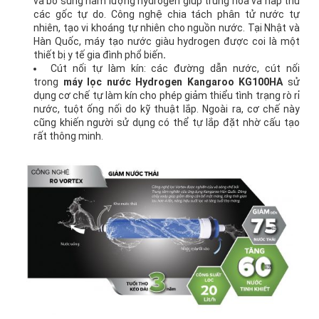
và bổ sung hàm lượng hydrogen giúp trung hòa và hấp thu
các gốc tự do. Công nghệ chia tách phân tử nước tự
nhiên, tạo vi khoáng tự nhiên cho nguồn nước. Tại Nhật và
Hàn Quốc, máy tạo nước giàu hydrogen được coi là một
thiết bị y tế gia đình phổ biến
.
Cút nối tự làm kín: các đường dẫn nước, cút nối
trong
máy lọc nước Hydrogen
Kangaroo KG100HA
sử
dụng cơ chế tự làm kín cho phép giảm thiểu tình trạng rò rỉ
nước, tuột ống nối do kỹ thuật lắp. Ngoài ra, cơ chế này
cũng khiến người sử dụng có thể tự lắp đặt nhờ cấu tạo
rất thông minh.