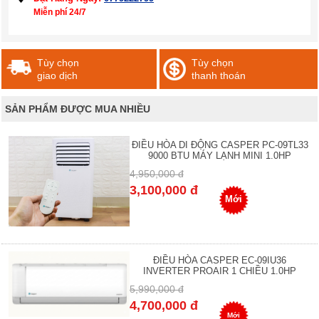
Miễn phí 24/7
Tùy chọn
Tùy chọn
giao dịch
thanh thoán
SẢN PHẨM ĐƯỢC MUA NHIỀU
ĐIỀU HÒA DI ĐỘNG CASPER PC-09TL33
9000 BTU MÁY LẠNH MINI 1.0HP
4,950,000 đ
3,100,000 đ
Mới
ĐIỀU HÒA CASPER EC-09IU36
INVERTER PROAIR 1 CHIỀU 1.0HP
5,990,000 đ
4,700,000 đ
Mới