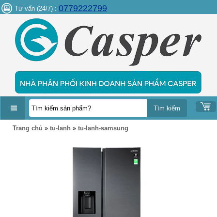
0779222799
Tư vấn (24/7) :
DANH
Trang chủ
»
tu-lanh
»
tu-lanh-samsung
MỤC
SẢN
PHẨM