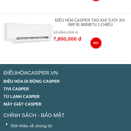
ĐIỀU HÒA CASPER TẠO KHÍ TƯƠI XH-
09IF35 9000BTU 2 CHIỀU
10,950,000 đ
7,800,000 đ
Mới
ĐIỀUHÒACASPER.VN
ĐIỀU HÒA DI ĐỘNG CASPER
TIVI CASPER
TỦ LẠNH CASPER
MÁY GIẶT CASPER
CHÍNH SÁCH - BẢO MẬT
Giới thiệu về chúng tôi