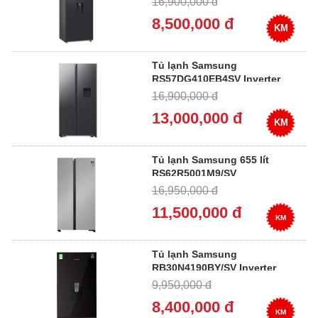
16,900,000 đ
8,500,000 đ
KM
Tủ lạnh Samsung
RS57DG410EB4SV Inverter
578 lít
16,900,000 đ
13,000,000 đ
KM
Tủ lạnh Samsung 655 lít
RS62R5001M9/SV
16,950,000 đ
11,500,000 đ
KM
Tủ lạnh Samsung
RB30N4190BY/SV Inverter
307 lít
9,950,000 đ
8,400,000 đ
KM