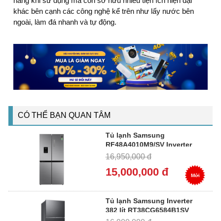
năng khi sử dụng mà còn sở hữu nhiều tiện ích hiện đại
khác bên cạnh các công nghệ kể trên như lấy nước bên
ngoài, làm đá nhanh và tự động.
CÓ THỂ BẠN QUAN TÂM
Tủ lạnh Samsung
RF48A4010M9/SV Inverter
488 lít multidoor 4 cánh lấy
16,950,000 đ
nước ngoài
15,000,000 đ
Mới
Tủ lạnh Samsung Inverter
382 lít RT38CG6584B1SV