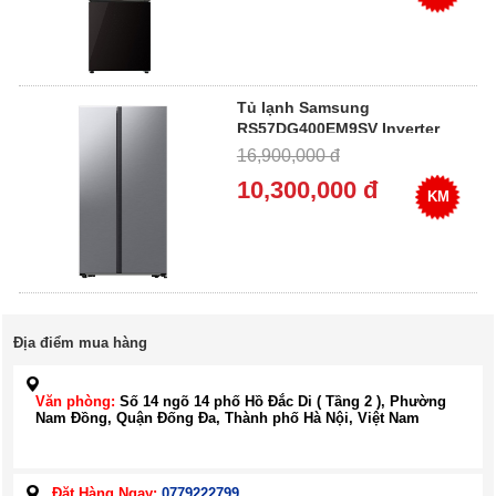
Tủ lạnh Samsung
RS57DG400EM9SV Inverter
583 lít Side By Side
16,900,000 đ
10,300,000 đ
KM
Địa điểm mua hàng
Văn phòng:
Số 14 ngõ 14 phố Hồ Đắc Di ( Tầng 2 ), Phường
Nam Đồng, Quận Đống Đa, Thành phố Hà Nội, Việt Nam
Đặt Hàng Ngay:
0779222799